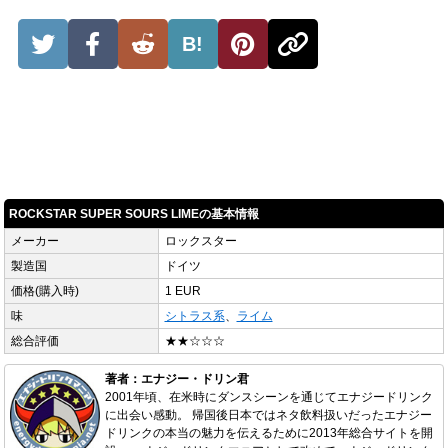
B!
ROCKSTAR SUPER SOURS LIMEの基本情報
メーカー
ロックスター
製造国
ドイツ
価格(購入時)
1 EUR
味
シトラス系
、
ライム
総合評価
★★☆☆☆
著者：エナジー・ドリン君
2001年頃、在米時にダンスシーンを通じてエナジードリンク
に出会い感動。 帰国後日本ではネタ飲料扱いだったエナジー
ドリンクの本当の魅力を伝えるために2013年総合サイトを開