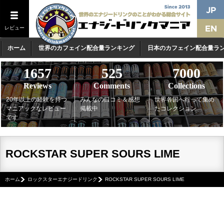
レビュー
ホーム
世界のカフェイン配合量ランキング
日本のカフェイン配合量ラ
1657
525
7000
Reviews
Comments
Collections
20年以上の経験を持つ
みんなの口コミ＆感想
世界各国へ行って集め
マニアックなレビュー
掲載中
たコレクション
です
ROCKSTAR SUPER SOURS LIME
ホーム
ロックスターエナジードリンク
ROCKSTAR SUPER SOURS LIME