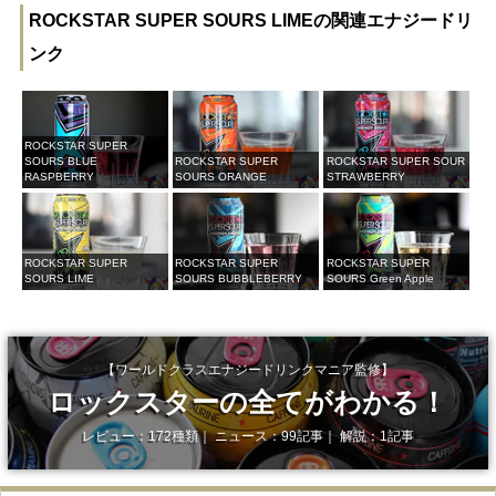
ROCKSTAR SUPER SOURS LIMEの関連エナジードリ
ンク
ROCKSTAR SUPER
SOURS BLUE
ROCKSTAR SUPER
ROCKSTAR SUPER SOUR
RASPBERRY
SOURS ORANGE
STRAWBERRY
ROCKSTAR SUPER
ROCKSTAR SUPER
ROCKSTAR SUPER
SOURS LIME
SOURS BUBBLEBERRY
SOURS Green Apple
【ワールドクラスエナジードリンクマニア監修】
ロックスターの全てがわかる！
レビュー：172種類｜ ニュース：99記事｜ 解説：1記事