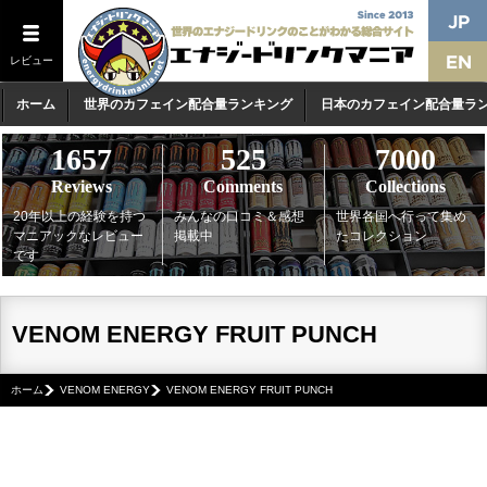
レビュー
ホーム
世界のカフェイン配合量ランキング
日本のカフェイン配合量ラ
1657
525
7000
Reviews
Comments
Collections
20年以上の経験を持つ
みんなの口コミ＆感想
世界各国へ行って集め
マニアックなレビュー
掲載中
たコレクション
です
VENOM ENERGY FRUIT PUNCH
ホーム
VENOM ENERGY
VENOM ENERGY FRUIT PUNCH