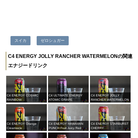
スイカ
ゼロシュガー
C4 ENERGY JOLLY RANCHER WATERMELONの関連
エナジードリンク
C4 ENERGY COSMIC
C4 ULTIMATE ENERGY
C4 ENERGY JOLLY
RAINBOW
ATOMIC GRAPE
RANCHER WATERMELON
C4 ENERGY Orange
C4 ENERGY HAWAIIAN
C4 ENERGY STARBURST
Creamsicle
PUNCH Fruit Juicy Red
CHERRY