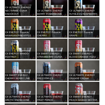
C4 ULTIMATE ENERGY
NECTARINE GUAVA
C4 ULTIMATE ENERGY
C4 ULTIMATE ENERGY
KNOCKOUT
BERRY POWERBOMB
RUTHLESS RASPBERRY
C4 ENERGY Popsicle
C4 ENERGY Popsicle
C4 ENERGY Popsicle
HAWAIIAN PINEAPPLE
CHERRY
GRAPE
C4 ENERGY MANGO
C4 SMART ENERGY
C4 SMART ENERGY
FOXTROT
STRAWBERRY GUAVA
BLOOD ORANGE YUZU
C4 SMART ENERGY
C4 ULTIMATE ENERGY
C4 ULTIMATE ENERGY
CHERRY BERRY LIME
FREEDOM ICE
ORANGE CREAM
C4 ULTIMATE ENERGY
C4 ULTIMATE ENERGY
C4 SMART ENERGY
ARCTIC SNOW CONE
FRUIT PUNCH
PEACH MANGO NECTAR