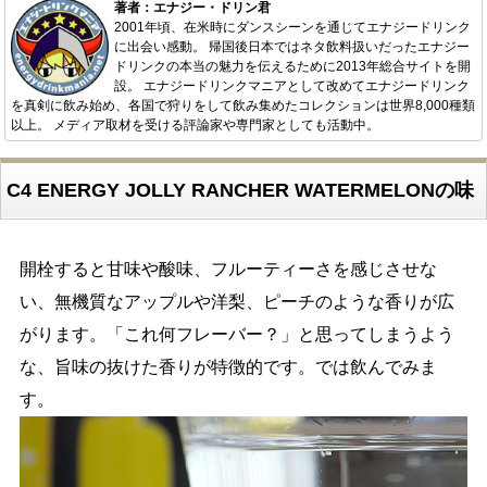
著者：エナジー・ドリン君
2001年頃、在米時にダンスシーンを通じてエナジードリンク
に出会い感動。 帰国後日本ではネタ飲料扱いだったエナジー
ドリンクの本当の魅力を伝えるために2013年総合サイトを開
設。 エナジードリンクマニアとして改めてエナジードリンク
を真剣に飲み始め、各国で狩りをして飲み集めたコレクションは世界8,000種類
以上。 メディア取材を受ける評論家や専門家としても活動中。
C4 ENERGY JOLLY RANCHER WATERMELONの味
開栓すると甘味や酸味、フルーティーさを感じさせな
い、無機質なアップルや洋梨、ピーチのような香りが広
がります。「これ何フレーバー？」と思ってしまうよう
な、旨味の抜けた香りが特徴的です。では飲んでみま
す。