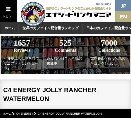
レビュー
ホーム
世界のカフェイン配合量ランキング
日本のカフェイン配合量ラ
1657
525
7000
Reviews
Comments
Collections
20年以上の経験を持つ
みんなの口コミ＆感想
世界各国へ行って集め
マニアックなレビュー
掲載中
たコレクション
です
C4 ENERGY JOLLY RANCHER
WATERMELON
ホーム
C4 ENERGY
C4 ENERGY JOLLY RANCHER WATERMELON