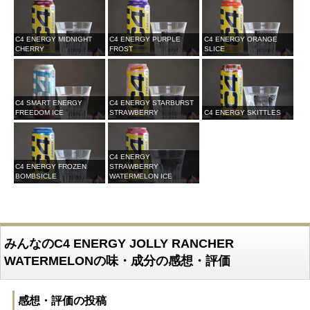
C4 ENERGY MIDNIGHT
C4 ENERGY PURPLE
C4 ENERGY ORANGE
CHERRY
FROST
SLICE
C4 SMART ENERGY
C4 ENERGY STARBURST
FREEDOM ICE
STRAWBERRY
C4 ENERGY SKITTLES
C4 ENERGY
C4 ENERGY FROZEN
STRAWBERRY
BOMBSICLE
WATERMELON ICE
みんなのC4 ENERGY JOLLY RANCHER
WATERMELONの味・成分の感想・評価
感想・評価の投稿