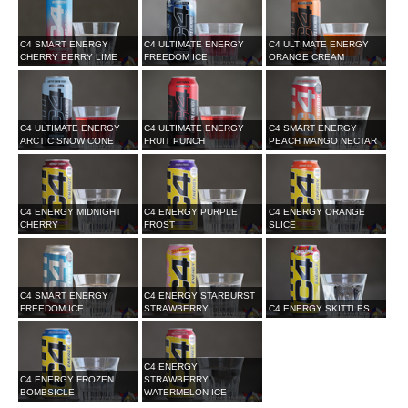
C4 SMART ENERGY
C4 ULTIMATE ENERGY
C4 ULTIMATE ENERGY
CHERRY BERRY LIME
FREEDOM ICE
ORANGE CREAM
C4 ULTIMATE ENERGY
C4 ULTIMATE ENERGY
C4 SMART ENERGY
ARCTIC SNOW CONE
FRUIT PUNCH
PEACH MANGO NECTAR
C4 ENERGY MIDNIGHT
C4 ENERGY PURPLE
C4 ENERGY ORANGE
CHERRY
FROST
SLICE
C4 SMART ENERGY
C4 ENERGY STARBURST
FREEDOM ICE
STRAWBERRY
C4 ENERGY SKITTLES
C4 ENERGY
C4 ENERGY FROZEN
STRAWBERRY
BOMBSICLE
WATERMELON ICE