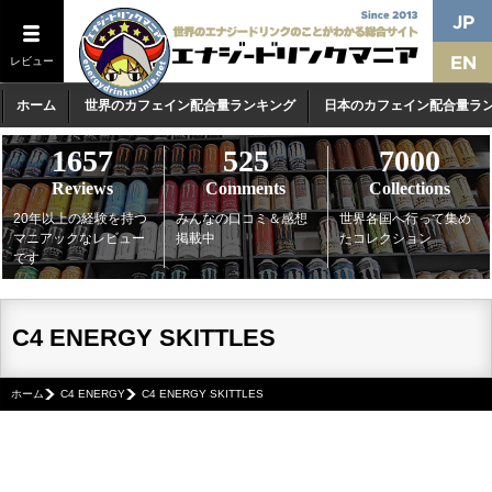
レビュー
ホーム
世界のカフェイン配合量ランキング
日本のカフェイン配合量ラ
1657
525
7000
Reviews
Comments
Collections
20年以上の経験を持つ
みんなの口コミ＆感想
世界各国へ行って集め
マニアックなレビュー
掲載中
たコレクション
です
C4 ENERGY SKITTLES
ホーム
C4 ENERGY
C4 ENERGY SKITTLES