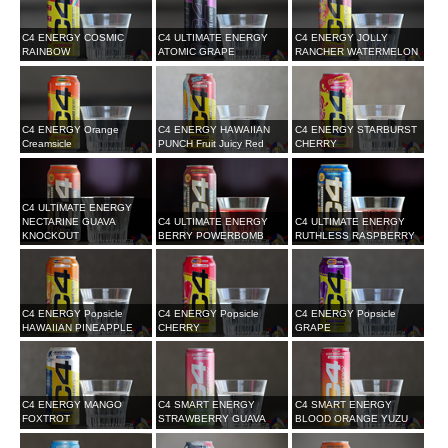
C4 ENERGY COSMIC
C4 ULTIMATE ENERGY
C4 ENERGY JOLLY
RAINBOW
ATOMIC GRAPE
RANCHER WATERMELON
C4 ENERGY Orange
C4 ENERGY HAWAIIAN
C4 ENERGY STARBURST
Creamsicle
PUNCH Fruit Juicy Red
CHERRY
C4 ULTIMATE ENERGY
NECTARINE GUAVA
C4 ULTIMATE ENERGY
C4 ULTIMATE ENERGY
KNOCKOUT
BERRY POWERBOMB
RUTHLESS RASPBERRY
C4 ENERGY Popsicle
C4 ENERGY Popsicle
C4 ENERGY Popsicle
HAWAIIAN PINEAPPLE
CHERRY
GRAPE
C4 ENERGY MANGO
C4 SMART ENERGY
C4 SMART ENERGY
FOXTROT
STRAWBERRY GUAVA
BLOOD ORANGE YUZU