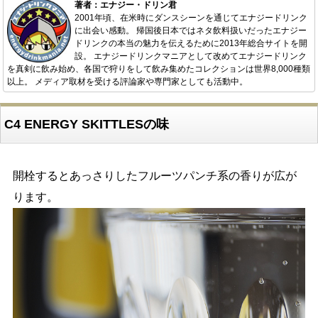
著者：エナジー・ドリン君
2001年頃、在米時にダンスシーンを通じてエナジードリンク
に出会い感動。 帰国後日本ではネタ飲料扱いだったエナジー
ドリンクの本当の魅力を伝えるために2013年総合サイトを開
設。 エナジードリンクマニアとして改めてエナジードリンク
を真剣に飲み始め、各国で狩りをして飲み集めたコレクションは世界8,000種類
以上。 メディア取材を受ける評論家や専門家としても活動中。
C4 ENERGY SKITTLESの味
開栓するとあっさりしたフルーツパンチ系の香りが広が
ります。