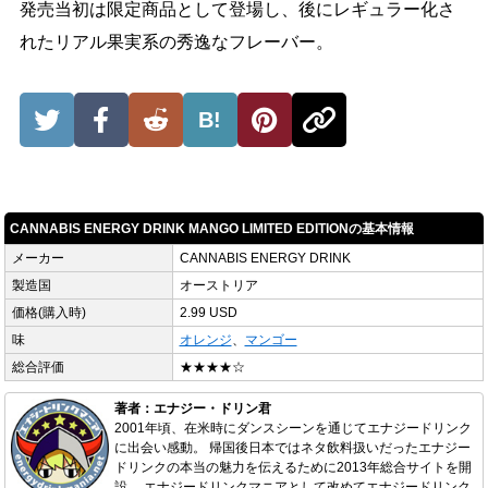
発売当初は限定商品として登場し、後にレギュラー化さ
れたリアル果実系の秀逸なフレーバー。
B!
CANNABIS ENERGY DRINK MANGO LIMITED EDITIONの基本情報
メーカー
CANNABIS ENERGY DRINK
製造国
オーストリア
価格(購入時)
2.99 USD
味
オレンジ
、
マンゴー
総合評価
★★★★☆
著者：エナジー・ドリン君
2001年頃、在米時にダンスシーンを通じてエナジードリンク
に出会い感動。 帰国後日本ではネタ飲料扱いだったエナジー
ドリンクの本当の魅力を伝えるために2013年総合サイトを開
設。 エナジードリンクマニアとして改めてエナジードリンク