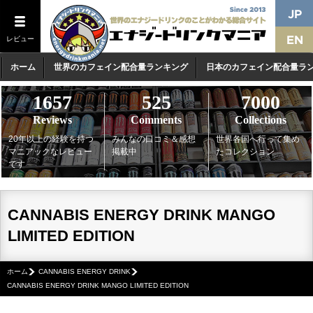
レビュー
ホーム
世界のカフェイン配合量ランキング
日本のカフェイン配合量ラ
1657
525
7000
Reviews
Comments
Collections
20年以上の経験を持つ
みんなの口コミ＆感想
世界各国へ行って集め
マニアックなレビュー
掲載中
たコレクション
です
CANNABIS ENERGY DRINK MANGO
LIMITED EDITION
ホーム
CANNABIS ENERGY DRINK
CANNABIS ENERGY DRINK MANGO LIMITED EDITION