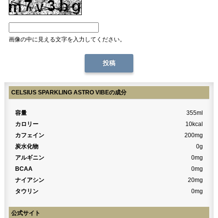
画像の中に見える文字を入力してください。
CELSIUS SPARKLING ASTRO VIBEの成分
容量
355ml
カロリー
10kcal
カフェイン
200mg
炭水化物
0g
アルギニン
0mg
BCAA
0mg
ナイアシン
20mg
タウリン
0mg
公式サイト