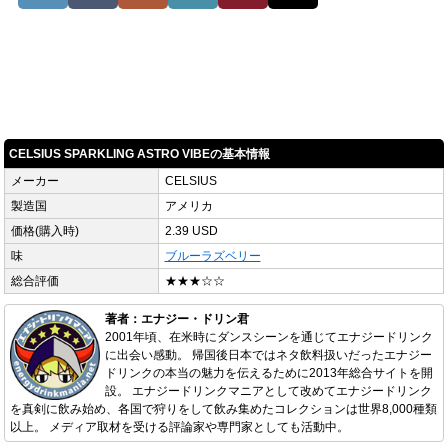
CELSIUS SPARKLING ASTRO VIBEの基本情報
メーカー
CELSIUS
製造国
アメリカ
価格(購入時)
2.39 USD
味
ブルーラズベリー
総合評価
★★★☆☆
著者：エナジー・ドリン君
2001年頃、在米時にダンスシーンを通じてエナジードリンク
に出会い感動。 帰国後日本ではネタ飲料扱いだったエナジー
ドリンクの本当の魅力を伝えるために2013年総合サイトを開
設。 エナジードリンクマニアとして改めてエナジードリンク
を真剣に飲み始め、各国で狩りをして飲み集めたコレクションは世界8,000種類
以上。 メディア取材を受ける評論家や専門家としても活動中。