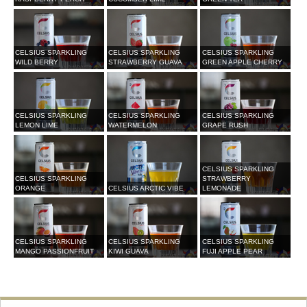
CELSIUS SPARKLING
CELSIUS SPARKLING
CELSIUS SPARKLING
WILD BERRY
STRAWBERRY GUAVA
GREEN APPLE CHERRY
CELSIUS SPARKLING
CELSIUS SPARKLING
CELSIUS SPARKLING
LEMON LIME
WATERMELON
GRAPE RUSH
CELSIUS SPARKLING
CELSIUS SPARKLING
STRAWBERRY
ORANGE
CELSIUS ARCTIC VIBE
LEMONADE
CELSIUS SPARKLING
CELSIUS SPARKLING
CELSIUS SPARKLING
MANGO PASSIONFRUIT
KIWI GUAVA
FUJI APPLE PEAR