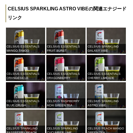
CELSIUS SPARKLING ASTRO VIBEの関連エナジード
リンク
CELSIUS ESSENTIALS
CELSIUS ESSENTIALS
CELSIUS SPARKLING
MANGO TANGO
FRUIT BURST
GALAXY VIBE
CELSIUS ESSENTIALS
CELSIUS ESSENTIALS
CELSIUS ESSENTIALS
ORANGESICLE
DRAGONBERRY
CHERRY LIMEADE
CELSIUS ESSENTIALS
CELSIUS RASPBERRY
CELSIUS SPARKLING
BLUE CRUSH
ACAI GREEN TEA
ASTRO VIBE
CELSIUS SPARKLING
CELSIUS SPARKLING
CELSIUS PEACH MANGO
RASPBERRY PEACH
CUCUMBER LIME
GREEN TEA