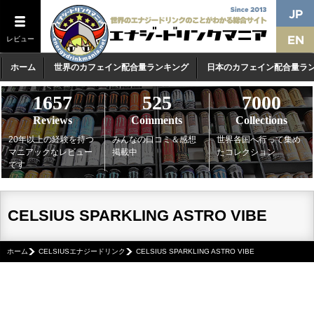
レビュー
ホーム
世界のカフェイン配合量ランキング
日本のカフェイン配合量ラ
1657
525
7000
Reviews
Comments
Collections
20年以上の経験を持つ
みんなの口コミ＆感想
世界各国へ行って集め
マニアックなレビュー
掲載中
たコレクション
です
CELSIUS SPARKLING ASTRO VIBE
ホーム
CELSIUSエナジードリンク
CELSIUS SPARKLING ASTRO VIBE