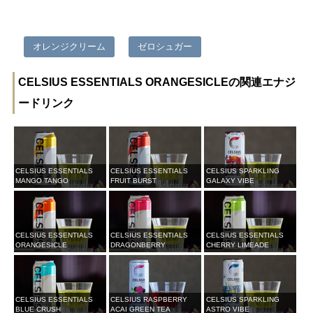
オレンジクリーム
ゼロシュガー
CELSIUS ESSENTIALS ORANGESICLEの関連エナジ
ードリンク
CELSIUS ESSENTIALS
CELSIUS ESSENTIALS
CELSIUS SPARKLING
MANGO TANGO
FRUIT BURST
GALAXY VIBE
CELSIUS ESSENTIALS
CELSIUS ESSENTIALS
CELSIUS ESSENTIALS
ORANGESICLE
DRAGONBERRY
CHERRY LIMEADE
CELSIUS ESSENTIALS
CELSIUS RASPBERRY
CELSIUS SPARKLING
BLUE CRUSH
ACAI GREEN TEA
ASTRO VIBE