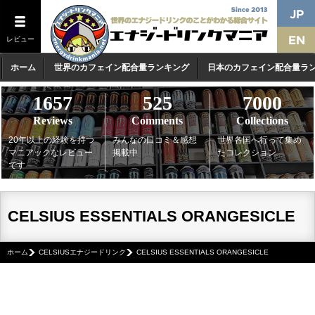
レビュー
ホーム
世界のカフェイン配合量ランキング
日本のカフェイン配合量ラ
1657
525
7000
Reviews
Comments
Collections
20年以上の経験を持つ
みんなの口コミ＆感想
世界各国へ行って集め
マニアックなレビュー
掲載中
たコレクション
です
CELSIUS ESSENTIALS ORANGESICLE
ホーム
CELSIUSエナジードリンク
CELSIUS ESSENTIALS ORANGESICLE