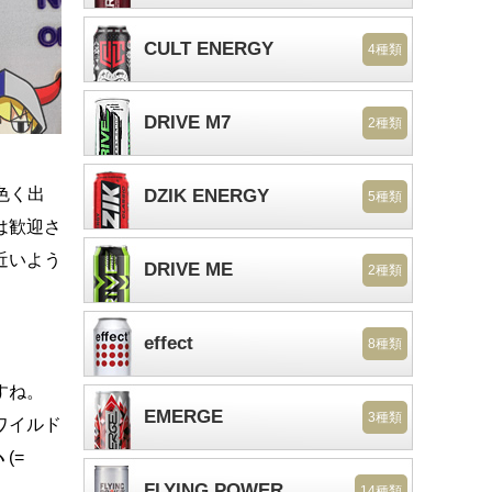
CULT ENERGY
4種類
DRIVE M7
2種類
色く出
DZIK ENERGY
5種類
は歓迎さ
近いよう
DRIVE ME
2種類
effect
8種類
すね。
EMERGE
3種類
ワイルド
(=
FLYING POWER
14種類