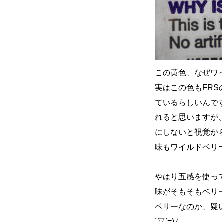
この黄色、なぜワ
実はこの色もFR
ているらしいんで
れると思いますが
にしないと視覚か
味もワイルドベリ
やはり五感を使っ
味がそもそもベリ
ベリーなのか、疑
´▽`=)ﾉ