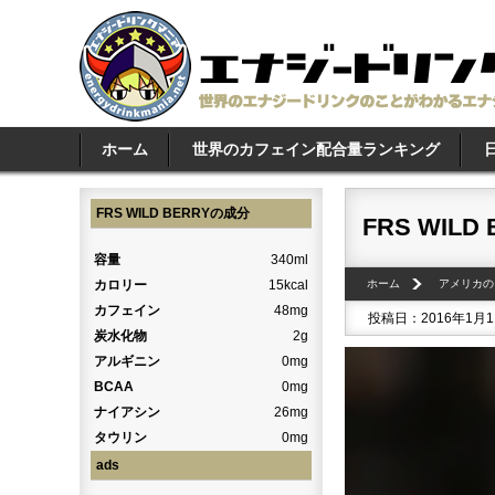
ホーム
世界のカフェイン配合量ランキング
FRS WILD BERRYの成分
FRS WILD
容量
340ml
カロリー
15kcal
ホーム
アメリカの
カフェイン
48mg
投稿日：2016年1月
炭水化物
2g
アルギニン
0mg
BCAA
0mg
ナイアシン
26mg
タウリン
0mg
ads