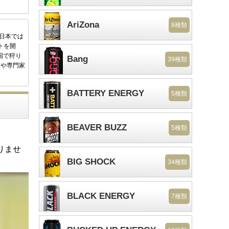
AriZona
8種類
後日本では
トを開
国で狩り
Bang
39種類
家や専門家
BATTERY ENERGY
5種類
BEAVER BUZZ
5種類
りませ
BIG SHOCK
34種類
BLACK ENERGY
7種類