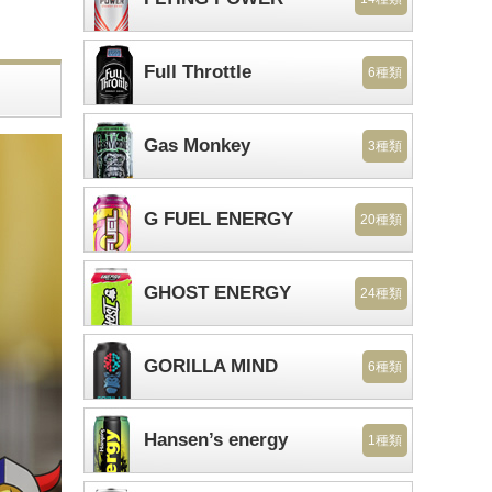
Full Throttle
6種類
Gas Monkey
3種類
G FUEL ENERGY
20種類
GHOST ENERGY
24種類
GORILLA MIND
6種類
Hansen’s energy
1種類