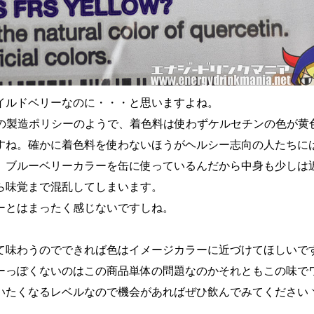
イルドベリーなのに・・・と思いますよね。
Sの製造ポリシーのようで、着色料は使わずケルセチンの色が黄
すね。確かに着色料を使わないほうがヘルシー志向の人たちに
、ブルーベリーカラーを缶に使っているんだから中身も少しは
ら味覚まで混乱してしまいます。
ーとはまったく感じないですしね。
て味わうのでできれば色はイメージカラーに近づけてほしいで
ーっぽくないのはこの商品単体の問題なのかそれともこの味で
いたくなるレベルなので機会があればぜひ飲んでみてくださいヽ