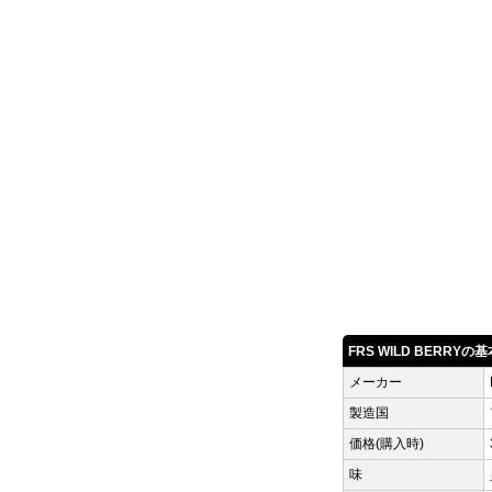
FRS WILD BERRYの
メーカー
製造国
価格(購入時)
味