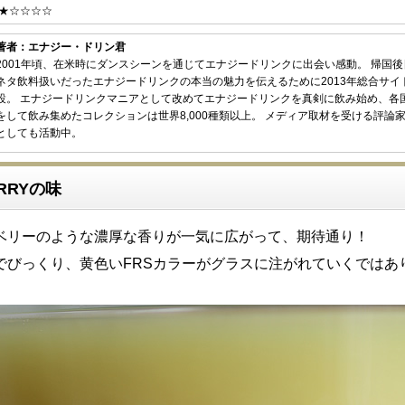
★☆☆☆☆
著者：エナジー・ドリン君
2001年頃、在米時にダンスシーンを通じてエナジードリンクに出会い感動。 帰国
ネタ飲料扱いだったエナジードリンクの本当の魅力を伝えるために2013年総合サイ
設。 エナジードリンクマニアとして改めてエナジードリンクを真剣に飲み始め、各
をして飲み集めたコレクションは世界8,000種類以上。 メディア取材を受ける評論
としても活動中。
ERRYの味
ベリーのような濃厚な香りが一気に広がって、期待通り！
でびっくり、黄色いFRSカラーがグラスに注がれていくではあ