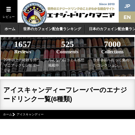
レビュー
ホーム
世界のカフェイン配合量ランキング
日本のカフェイン配合量ラ
1657
525
7000
Reviews
Comments
Collections
20年以上の経験を持つ
みんなの口コミ＆感想
世界各国へ行って集め
マニアックなレビュー
掲載中
たコレクション
です
アイスキャンディーフレーバーのエナジ
ードリンク一覧(6種類)
ホーム
アイスキャンディー