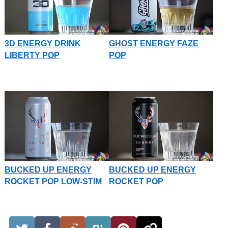
3D ENERGY DRINK
GHOST ENERGY FAZE
LIBERTY POP
POP
BUCKED UP ENERGY
BUCKED UP ENERGY
ROCKET POP LOW-STIM
ROCKET POP