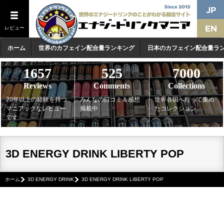
レビュー
ホーム
世界のカフェイン配合量ランキング
日本のカフェイン配合量ラ
1657
525
7000
Reviews
Comments
Collections
20年以上の経験を持つ
みんなの口コミ＆感想
世界各国へ行って集め
マニアックなレビュー
掲載中
たコレクション
です
3D ENERGY DRINK LIBERTY POP
ホーム
3D ENERGY DRINK
3D ENERGY DRINK LIBERTY POP