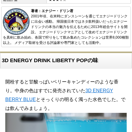
著者：エナジー・ドリン君
2001年頃、在米時にダンスシーンを通じてエナジードリンク
に出会い感動。 帰国後日本ではネタ飲料扱いだったエナジー
ドリンクの本当の魅力を伝えるために2013年総合サイトを開
設。 エナジードリンクマニアとして改めてエナジードリンク
を真剣に飲み始め、各国で狩りをして飲み集めたコレクションは世界8,000種類
以上。 メディア取材を受ける評論家や専門家としても活動中。
3D ENERGY DRINK LIBERTY POPの味
開栓すると甘酸っぱいベリーキャンディーのような香
り。中身の色はすでに発売されていた
3D ENERGY
BERRY BLUE
とそっくりの明るく濁った水色でした。で
は飲んでみましょう。