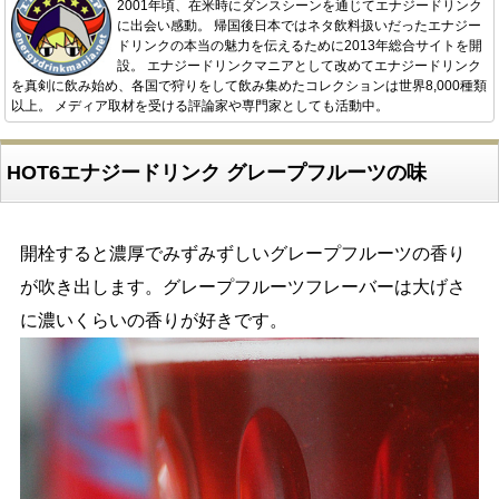
2001年頃、在米時にダンスシーンを通じてエナジードリンク
に出会い感動。 帰国後日本ではネタ飲料扱いだったエナジー
ドリンクの本当の魅力を伝えるために2013年総合サイトを開
設。 エナジードリンクマニアとして改めてエナジードリンク
を真剣に飲み始め、各国で狩りをして飲み集めたコレクションは世界8,000種類
以上。 メディア取材を受ける評論家や専門家としても活動中。
HOT6エナジードリンク グレープフルーツの味
開栓すると濃厚でみずみずしいグレープフルーツの香り
が吹き出します。グレープフルーツフレーバーは大げさ
に濃いくらいの香りが好きです。