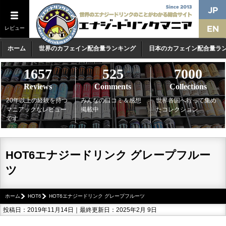
レビュー
ホーム
世界のカフェイン配合量ランキング
日本のカフェイン配合量ラ
1657
525
7000
Reviews
Comments
Collections
20年以上の経験を持つ
みんなの口コミ＆感想
世界各国へ行って集め
マニアックなレビュー
掲載中
たコレクション
です
HOT6エナジードリンク グレープフルー
ツ
ホーム
HOT6
HOT6エナジードリンク グレープフルーツ
投稿日：2019年11月14日｜最終更新日：2025年2月 9日