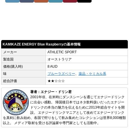
KAMIKAZE ENERGY Blue Raspberryの基本情報
メーカー
ATHLETIC SPORT
製造国
オーストラリア
価格(購入時)
8 AUD
味
ブルーラズベリー
、
薬品・ケミカル系
総合評価
★★☆☆☆
著者：エナジー・ドリン君
2001年頃、在米時にダンスシーンを通じてエナジードリンク
に出会い感動。 帰国後日本ではネタ飲料扱いだったエナジー
ドリンクの本当の魅力を伝えるために2013年総合サイトを開
設。 エナジードリンクマニアとして改めてエナジードリンク
を真剣に飲み始め、各国で狩りをして飲み集めたコレクションは世界8,000種類
以上。 メディア取材を受ける評論家や専門家としても活動中。