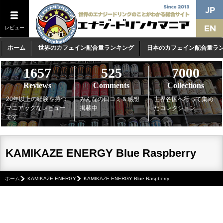
レビュー
ホーム
世界のカフェイン配合量ランキング
日本のカフェイン配合量ラ
1657
525
7000
Reviews
Comments
Collections
20年以上の経験を持つ
みんなの口コミ＆感想
世界各国へ行って集め
マニアックなレビュー
掲載中
たコレクション
です
KAMIKAZE ENERGY Blue Raspberry
ホーム
KAMIKAZE ENERGY
KAMIKAZE ENERGY Blue Raspberry