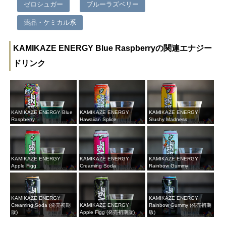
ゼロシュガー
ブルーラズベリー
薬品・ケミカル系
KAMIKAZE ENERGY Blue Raspberryの関連エナジー
ドリンク
KAMIKAZE ENERGY Blue
KAMIKAZE ENERGY
KAMIKAZE ENERGY
Raspberry
Hawaiian Splice
Slushy Madness
KAMIKAZE ENERGY
KAMIKAZE ENERGY
KAMIKAZE ENERGY
Apple Figg
Creaming Soda
Rainbow Gummy
KAMIKAZE ENERGY
KAMIKAZE ENERGY
Creaming Soda (発売初期
KAMIKAZE ENERGY
Rainbow Gummy (発売初期
版)
Apple Figg (発売初期版)
版)