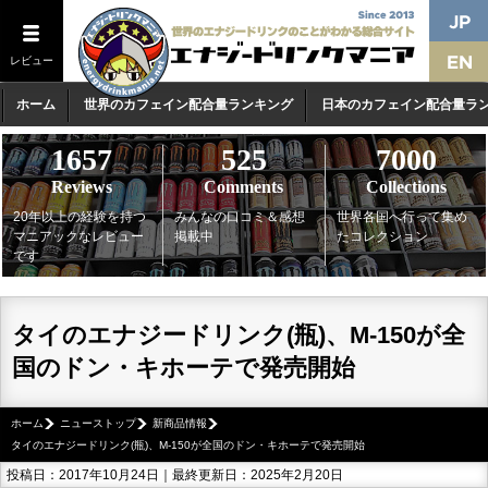
レビュー
ホーム
世界のカフェイン配合量ランキング
日本のカフェイン配合量ラ
1657
525
7000
Reviews
Comments
Collections
20年以上の経験を持つ
みんなの口コミ＆感想
世界各国へ行って集め
マニアックなレビュー
掲載中
たコレクション
です
タイのエナジードリンク(瓶)、M-150が全
国のドン・キホーテで発売開始
ホーム
ニューストップ
新商品情報
タイのエナジードリンク(瓶)、M-150が全国のドン・キホーテで発売開始
投稿日：2017年10月24日｜最終更新日：2025年2月20日