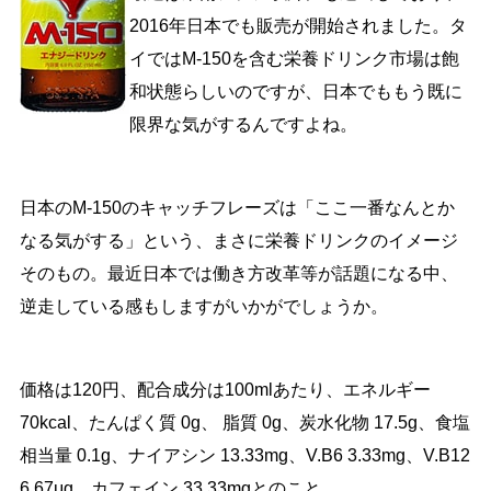
2016年日本でも販売が開始されました。タ
イではM-150を含む栄養ドリンク市場は飽
和状態らしいのですが、日本でももう既に
限界な気がするんですよね。
日本のM-150のキャッチフレーズは「ここ一番なんとか
なる気がする」という、まさに栄養ドリンクのイメージ
そのもの。最近日本では働き方改革等が話題になる中、
逆走している感もしますがいかがでしょうか。
価格は120円、配合成分は100mlあたり、エネルギー
70kcal、たんぱく質 0g、 脂質 0g、炭水化物 17.5g、食塩
相当量 0.1g、ナイアシン 13.33mg、V.B6 3.33mg、V.B12
6.67μg、カフェイン 33.33mgとのこと。