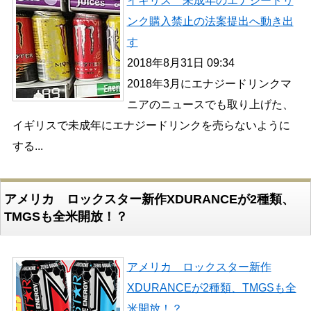
イギリス 未成年のエナジードリ
ンク購入禁止の法案提出へ動き出
す
2018年8月31日 09:34
2018年3月にエナジードリンクマ
ニアのニュースでも取り上げた、
イギリスで未成年にエナジードリンクを売らないように
する...
アメリカ ロックスター新作XDURANCEが2種類、
TMGSも全米開放！？
アメリカ ロックスター新作
XDURANCEが2種類、TMGSも全
米開放！？