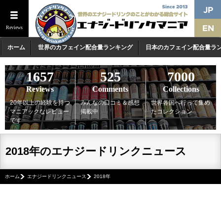
Reviews
ホーム
世界のカフェイン配合量ランキング
日本のカフェイン配合量ラ
1657
525
7000
Reviews
Comments
Collections
20年以上の経験を持つ
みんなの口コミ＆感想
世界各国へ行って集め
マニアックなレビュー
掲載中
たコレクション
です
2018年のエナジードリンクニュース
ホーム
エナジードリンクニュース
2018年