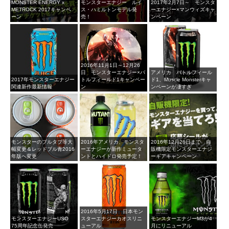
MONSTER ENERGY x
モンスターエナジー ルイ
2017年2月7日～ モンスタ
METROCK 2017キャンペ
ス・ハミルトンモデル発
ーエナジー×マンウィズキャ
ーン
売！
ンペーン
2016年11月1日～12月26
日 モンスターエナジー×バ
アメリカ バトルフィール
2017年モンスターエナジー
トルフィールド1キャンペー
ド1、Muscle Monsterキャ
関連新作最新情報
ン
ンペーンが凄すぎ
モンスターのプルタブ等大
2016年アメリカ、モンスタ
2016年12月26日まで 自
幅変更＆レッドブル青2016
ーエナジーが新作ミュータ
販機限定モンスターエナジ
年版へ変更
ントとハイドロ発売予定！
ーギアキャンペーン
2016年5月17日 日本モン
モンスターエナジーUSO
スターエナジーカオスリニ
モンスターエナジーM3が4
75周年記念缶発売
ューアル
月にリニューアル