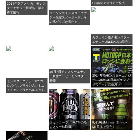
Sunriseアメリカで発売
2014年冬アメリカ モンス
ターエナジー新製品・販売
終了情報
ローソンでモンスターエナ
ジー限定スノーボード、そ
の他グッズが当たる！
カフェイン抜きモンスター
エナジーUNLEADED発売？
10月7日モンスターエナジ
2014年版モンスターエナジ
ー新作コーヒーモンスター
ー MotoGP日本グランプ
発売
モンスターエナジー×ニコ・
リでロッシに会おう！
ロズベルグサイン入りミニ
チュアレプリカヘルメット
コカ・コーラ、16.7%のモ
8月19日Monster Energy
ンスター株取得
M3日本で発売！