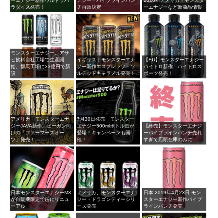
ーエナジー新作ウルトラパ
ナジー・パイプラインパン
2020年アメリカ・モンスタ
ラダイス発売！
チ再販決定
ーエナジーなど新商品情報
モンスターエナジー、アサ
ヒ飲料自社工場で生産開
イギリス｜モンスターエナ
【EU】モンスターエナジー
始。群馬工場に33億円で新
ジー新作エスプレッソ・ソ
ハイドロ新作、ハイドロス
設
ルテッドキャラメル発売！
ポーツ発売！
アメリカ モンスターエナ
7月30日発売 モンスター
ジーJAVA新作、ビーガン向
エナジー500mlボトル缶が
【終売】モンスターエナジ
けの「ファーマーズオー
登場！キャンペーンも開
ーパイプラインパンチ売れ
ツ」発売！
催！
すぎて店頭在庫のみに
日本モンスターエナジーM3
アメリカ、モンスターエナ
日本 2019年4月23日 モン
が自販機限定で缶にリニュ
ジー・ドラゴンティーシリ
スターエナジー新作パイプ
ーアル
ーズ発売
ラインパンチ発売