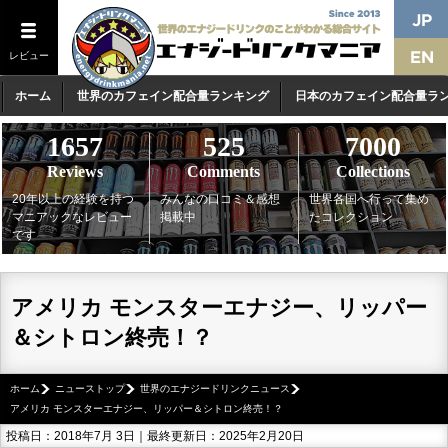
レビュー
ホーム
世界のカフェイン配合量ランキング
日本のカフェイン配合量ラ
1657
525
7000
Reviews
Comments
Collections
20年以上の経験を持つ
みんなの口コミ＆感想
世界各国へ行って集め
マニアックなレビュー
掲載中
たコレクション
です
アメリカ モンスターエナジー、リッパー
＆シトロン終売！？
ホーム
ニューストップ
世界のエナジードリンクニュース
アメリカ モンスターエナジー、リッパー＆シトロン終売！？
投稿日：2018年7月 3日｜最終更新日：2025年2月20日