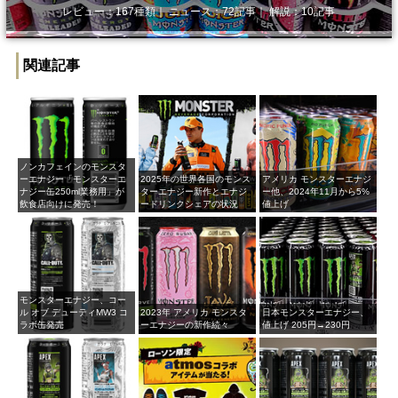
レビュー：167種類｜ ニュース：72記事｜ 解説：10記事
関連記事
ノンカフェインのモンスタ
ーエナジー「モンスターエ
2025年の世界各国のモンス
アメリカ モンスターエナジ
ナジー缶250ml業務用」が
ターエナジー新作とエナジ
ー他、2024年11月から5%
飲食店向けに発売！
ードリンクシェアの状況
値上げ
モンスターエナジー、コー
ル オブ デューティMW3 コ
2023年 アメリカ モンスタ
日本モンスターエナジー、
ラボ缶発売
ーエナジーの新作続々
値上げ 205円→230円