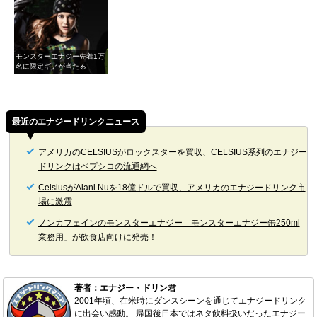
モンスターエナジー先着1万
名に限定ギアが当たる
最近のエナジードリンクニュース
アメリカのCELSIUSがロックスターを買収、CELSIUS系列のエナジー
ドリンクはペプシコの流通網へ
CelsiusがAlani Nuを18億ドルで買収、アメリカのエナジードリンク市
場に激震
ノンカフェインのモンスターエナジー「モンスターエナジー缶250ml
業務用」が飲食店向けに発売！
著者：エナジー・ドリン君
2001年頃、在米時にダンスシーンを通じてエナジードリンク
に出会い感動。 帰国後日本ではネタ飲料扱いだったエナジー