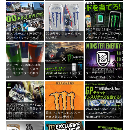
2015年12月22日～ ロー
モンスターエナジー10万本
2016年モンスタービバレッ
ソン☓モンスターエナジース
プレゼントキャンペーン
ジの構想
ノーボードキャンペーン
アメリカ 2015年2016年
のレッドブル・モンスタ
デイリーヤマザキ x モンス
ー・ロックスターの新作
World of Tanks × モンスタ
ターエナジー x
続々
ーエナジーキャンペーン
Bowline2015キャンペーン
モンスターエナジー×ミニス
トップ「ドリフト同乗走行
2015/8/18～9/14ファミマ☓
体験」が当たるキャンペー
日本でジュースモンスター
モンスターエナジー
ン
カオス発売の予感！？
☓MotoGPキャンペーン