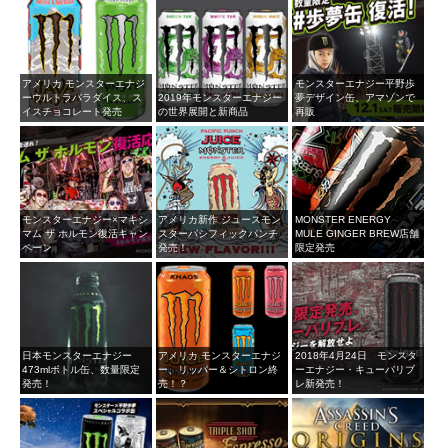
アメリカ モンスターエナジ
モンスターエナジー平野歩
ーウルトラパラダイス、ス
2019年モンスターエナジー
夢デザイン缶、アマゾンで
イスチョコレート発売
の世界展開と新商品
再販
モンスターエナジー×マキシ
アメリカ新作 ジュースモン
MONSTER ENERGY
マム ザ ホルモン復活キャン
スターパシフィックパンチ
MULE GINGER BREW店舗
ペーン
発売！
限定発売
日本モンスターエナジー
アメリカ モンスターエナジ
2018年4月24日 モンスタ
473mlボトル缶、数量限定
ー、リッパー＆シトロン終
ーエナジー・キューバリブ
発売！
売！？
レ新発売！