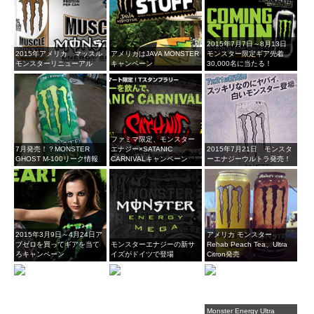
2015年7月7日～8月13日
2015年アメリカ マッスル
アメリカはJAVA MONSTER
モンスター限定ギア先着
モンスターリニューアル
キャンペーン
30,000名に当たる！
ファミマ限定、モンスター
7月発売！？MONSTER
エナジー×SATANIC
2015年7月21日 モンスタ
GHOST M-100リーク情報
CARNIVALキャンペーン
ーエナジーウルトラ発売！
2015年3月9日～4月24日ア
アメリカ モンスター
ブゼロを買ってギアを当て
モンスターエナジーの新サ
Rehab Peach Tea、Ultra
ろキャンペーン
イズがドイツで登場
Citron発売
Monster Energy Ultra