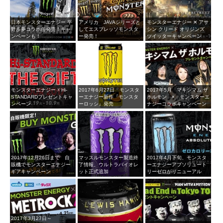
日本モンスターエナジー 平
アメリカ JAVAシリーズと
モンスターエナジー ✕ アサ
野歩夢コラボ缶発売！キャ
してエスプレッソモンスタ
シン クリード オリジンズ
ンペーンも！
ー発売！
ツイッターキャンペーン
モンスターエナジー ☓ Hi-
2017年6月27日 モンスタ
2017年5月 マキシマム ザ
STANDARDプレゼントキャ
ーエナジー新作『モンスタ
ホルモン × モンスターエ
ンペーン
ーロッシ』発売
ナジーコラボキャンペーン
2017年12月26日まで 自
マッスルモンスター製造終
2017年4月下旬、モンスタ
販機でモンスターエナジー
了情報、ウルトラバイオレ
ーエナジーアブソリュート
ギアキャンペーン
ット正式追加
リーゼロがリニューアル
2017年3月27日～