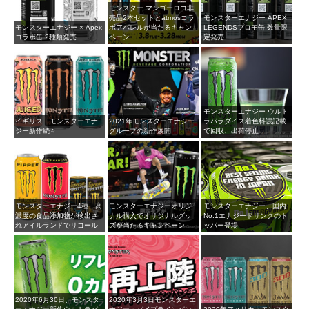
モンスター マンゴーロコ非
売品2本セットとatmosコラ
モンスターエナジー APEX
モンスターエナジー × Apex
ボアパレルが当たるキャン
LEGENDSプロモ缶 数量限
コラボ缶 2種類発売
ペーン
定発売
モンスターエナジー ウルト
イギリス モンスターエナ
2021年モンスターエナジー
ラパラダイス着色料誤記載
ジー新作続々
グループの新作展開
で回収、出荷停止
モンスターエナジー4種、高
モンスターエナジーオリジ
モンスターエナジー、国内
濃度の食品添加物が検出さ
ナル購入でオリジナルグッ
No.1エナジードリンクのト
れアイルランドでリコール
ズが当たるキャンペーン
ッパー登場
2020年6月30日、モンスタ
2020年3月3日モンスターエ