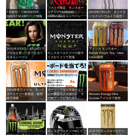
ファミマ限定、モンスター
7月発売！？MONSTER
エナジー×SATANIC
2015年7月21日 モンスタ
GHOST M-100リーク情報
CARNIVALキャンペーン
ーエナジーウルトラ発売！
2015年3月9日～4月24日ア
アメリカ モンスター
ブゼロを買ってギアを当て
モンスターエナジーの新サ
Rehab Peach Tea、Ultra
ろキャンペーン
イズがドイツで登場
Citron発売
2014年冬アメリカ モンス
ローソンでモンスターエナ
ターエナジー新製品・販売
ジー限定スノーボード、そ
Monster Energy Ultra
終了情報
の他グッズが当たる！
Sunriseアメリカで発売
モンスターエナジー×ニコ・
10月7日モンスターエナジ