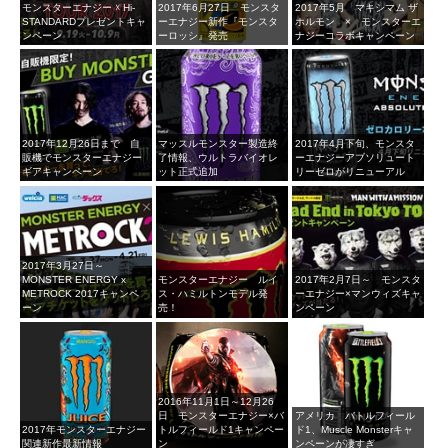
モンスターエナジー ☓ Hi-
2017年6月27日 モンスタ
2017年5月 マキシマム ザ
STANDARDプレゼントキャ
ーエナジー新作『モンスタ
ホルモン × モンスターエ
ンペーン
ーロッシ』発売
ナジーコラボキャンペーン
2017年12月26日まで 自
マッスルモンスター製造終
2017年4月下旬、モンスタ
販機でモンスターエナジー
了情報、ウルトラバイオレ
ーエナジーアブソリュート
ギアキャンペーン
ット正式追加
リーゼロがリニューアル
2017年3月27日～
MONSTER ENERGY x
モンスターエナジー ルイ
2017年2月7日～ モンスタ
METROCK 2017キャンペ
ス・ハミルトンモデル発
ーエナジー×マンウィズキャ
ーン
売！
ンペーン
2016年11月1日～12月26
日 モンスターエナジー×バ
アメリカ バトルフィール
2017年モンスターエナジー
トルフィールド1キャンペー
ド1、Muscle Monsterキャ
関連新作最新情報
ン
ンペーンが凄すぎ