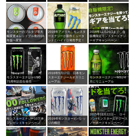
モンスターのプルタブ等大
2016年アメリカ、モンスタ
2016年12月26日まで 自
幅変更＆レッドブル青2016
ーエナジーが新作ミュータ
販機限定モンスターエナジ
年版へ変更
ントとハイドロ発売予定！
ーギアキャンペーン
2016年5月17日 日本モン
モンスターエナジーUSO
スターエナジーカオスリニ
モンスターエナジーM3が4
75周年記念缶発売
ューアル
月にリニューアル
2015年12月22日～ ロー
モンスターエナジー10万本
2016年モンスタービバレッ
ソン☓モンスターエナジース
プレゼントキャンペーン
ジの構想
ノーボードキャンペーン