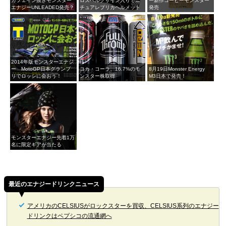
カフェイン抜きモンスター
ロズベルグサイン入りミニ
ー新作コーヒーモンスター
エナジーUNLEADED発売？
チュアレプリカヘルメット
発売
2014年版モンスターエナジ
ー MotoGP日本グランプ
コカ・コーラ、16.7%のモ
8月19日Monster Energy
リでロッシに会おう！
ンスター株取得
M3日本で発売！
モンスターエナジー先着1万
名に限定ギアが当たる
最近のエナジードリンクニュース
アメリカのCELSIUSがロックスターを買収、CELSIUS系列のエナジー
ドリンクはペプシコの流通網へ