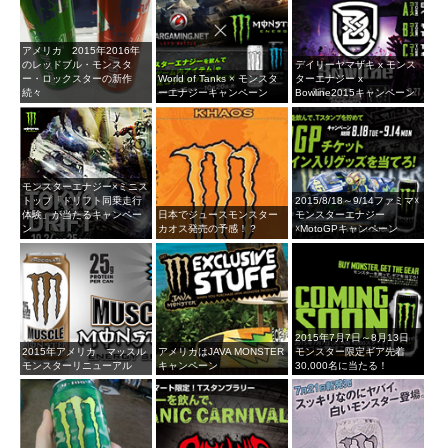
アメリカ 2015年2016年
のレッドブル・モンスタ
デイリーヤマザキ x モンス
ー・ロックスターの新作
World of Tanks × モンスタ
ターエナジー x
続々
ーエナジーキャンペーン
Bowline2015キャンペーン
モンスターエナジー×ミニス
トップ「ドリフト同乗走行
2015/8/18～9/14ファミマ☓
体験」が当たるキャンペー
日本でジュースモンスター
モンスターエナジー
ン
カオス発売の予感！？
☓MotoGPキャンペーン
2015年7月7日～8月13日
2015年アメリカ マッスル
アメリカはJAVA MONSTER
モンスター限定ギア先着
モンスターリニューアル
キャンペーン
30,000名に当たる！