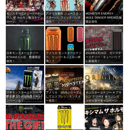
モンスターエナジー×マキシ
アメリカ新作 ジュースモン
MONSTER ENERGY
マム ザ ホルモン復活キャン
スターパシフィックパンチ
MULE GINGER BREW店舗
ペーン
発売！
限定発売
日本モンスターエナジー
アメリカ モンスターエナジ
2018年4月24日 モンスタ
473mlボトル缶、数量限定
ー、リッパー＆シトロン終
ーエナジー・キューバリブ
発売！
売！？
レ新発売！
日本モンスターエナジー 平
アメリカ JAVAシリーズと
モンスターエナジー ✕ アサ
野歩夢コラボ缶発売！キャ
してエスプレッソモンスタ
シン クリード オリジンズ
ンペーンも！
ー発売！
ツイッターキャンペーン