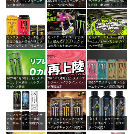
イギリス モンスターエナ
2021年モンスターエナジー
ラパラダイス着色料誤記載
ジー新作続々
グループの新作展開
で回収、出荷停止
モンスターエナジー4種、高
モンスターエナジーオリジ
モンスターエナジー、国内
濃度の食品添加物が検出さ
ナル購入でオリジナルグッ
No.1エナジードリンクのト
れアイルランドでリコール
ズが当たるキャンペーン
ッパー登場
2020年6月30日、モンスタ
2020年3月3日モンスターエ
ーエナジー新作ウルトラパ
ナジー・パイプラインパン
2020年アメリカ・モンスタ
ラダイス発売！
チ再販決定
ーエナジーなど新商品情報
モンスターエナジー、アサ
ヒ飲料自社工場で生産開
イギリス｜モンスターエナ
【EU】モンスターエナジー
始。群馬工場に33億円で新
ジー新作エスプレッソ・ソ
ハイドロ新作、ハイドロス
設
ルテッドキャラメル発売！
ポーツ発売！