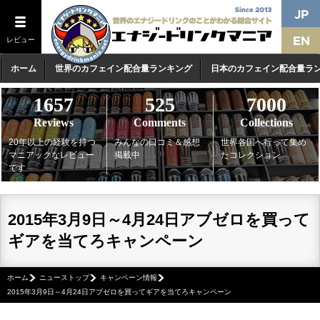
レビュー
ホーム
世界のカフェイン配合量ランキング
日本のカフェイン配合量ラ
1657
525
7000
Reviews
Comments
Collections
20年以上の経験を持つ
みんなの口コミ＆感想
世界各国へ行って集め
マニアックなレビュー
掲載中
たコレクション
です
2015年3月9日～4月24日アブゼロを買って
ギアを当てろキャンペーン
ホーム
ニューストップ
キャンペーン情報
2015年3月9日～4月24日アブゼロを買ってギアを当てろキャンペーン