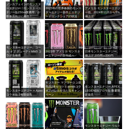
ノンカフェインのモンスタ
ーエナジー「モンスターエ
2025年の世界各国のモンス
アメリカ モンスターエナジ
ナジー缶250ml業務用」が
ターエナジー新作とエナジ
ー他、2024年11月から5%
飲食店向けに発売！
ードリンクシェアの状況
値上げ
モンスターエナジー、コー
ル オブ デューティMW3 コ
2023年 アメリカ モンスタ
日本モンスターエナジー、
ラボ缶発売
ーエナジーの新作続々
値上げ 205円→230円
モンスター マンゴーロコ非
売品2本セットとatmosコラ
モンスターエナジー APEX
モンスターエナジー × Apex
ボアパレルが当たるキャン
LEGENDSプロモ缶 数量限
コラボ缶 2種類発売
ペーン
定発売
モンスターエナジー ウルト