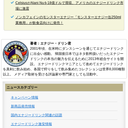
CelsiusがAlani Nuを18億ドルで買収、アメリカのエナジードリンク市
場に激震
ノンカフェインのモンスターエナジー「モンスターエナジー缶250ml
業務用」が飲食店向けに発売！
著者：エナジー・ドリン君
2001年頃、在米時にダンスシーンを通じてエナジードリンク
に出会い感動。 帰国後日本ではネタ飲料扱いだったエナジー
ドリンクの本当の魅力を伝えるために2013年総合サイトを開
設。 エナジードリンクマニアとして改めてエナジードリンク
を真剣に飲み始め、各国で狩りをして飲み集めたコレクションは世界8,000種類
以上。 メディア取材を受ける評論家や専門家としても活動中。
ニュースカテゴリー
キャンペーン情報
新商品発売情報
国内エナジードリンク関連の話題
エナジードリンク激安情報