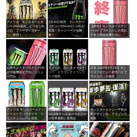
アメリカ モンスターエナ
7月30日発売 モンスター
ジーJAVA新作、ビーガン向
エナジー500mlボトル缶が
【終売】モンスターエナジ
けの「ファーマーズオー
登場！キャンペーンも開
ーパイプラインパンチ売れ
ツ」発売！
催！
すぎて店頭在庫のみに
日本モンスターエナジーM3
アメリカ、モンスターエナ
日本 2019年4月23日 モン
が自販機限定で缶にリニュ
ジー・ドラゴンティーシリ
スターエナジー新作パイプ
ーアル
ーズ発売
ラインパンチ発売
アメリカ モンスターエナジ
モンスターエナジー平野歩
ーウルトラパラダイス、ス
2019年モンスターエナジー
夢デザイン缶、アマゾンで
イスチョコレート発売
の世界展開と新商品
再販