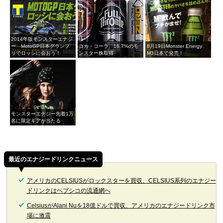
2014年版モンスターエナジ
ー MotoGP日本グランプ
コカ・コーラ、16.7%のモ
8月19日Monster Energy
リでロッシに会おう！
ンスター株取得
M3日本で発売！
モンスターエナジー先着1万
名に限定ギアが当たる
最近のエナジードリンクニュース
アメリカのCELSIUSがロックスターを買収、CELSIUS系列のエナジー
ドリンクはペプシコの流通網へ
CelsiusがAlani Nuを18億ドルで買収、アメリカのエナジードリンク市
場に激震