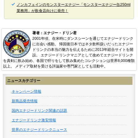
ノンカフェインのモンスターエナジー「モンスターエナジー缶250ml
業務用」が飲食店向けに発売！
著者：エナジー・ドリン君
2001年頃、在米時にダンスシーンを通じてエナジードリンク
に出会い感動。 帰国後日本ではネタ飲料扱いだったエナジー
ドリンクの本当の魅力を伝えるために2013年総合サイトを開
設。 エナジードリンクマニアとして改めてエナジードリンク
を真剣に飲み始め、各国で狩りをして飲み集めたコレクションは世界8,000種類
以上。 メディア取材を受ける評論家や専門家としても活動中。
ニュースカテゴリー
キャンペーン情報
新商品発売情報
国内エナジードリンク関連の話題
エナジードリンク激安情報
世界のエナジードリンクニュース