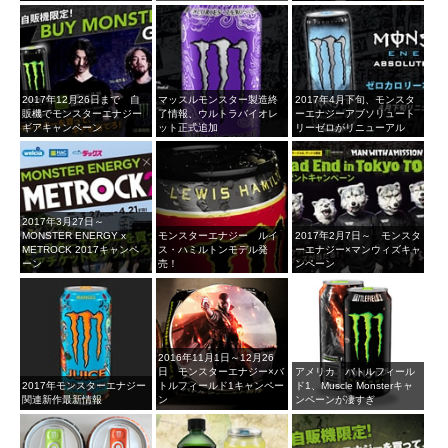
2017年12月26日まで 自
マッスルモンスター製造終
2017年4月下旬、モンスタ
販機でモンスターエナジー
了情報、ウルトラバイオレ
ーエナジーアブソリュート
ギアキャンペーン
ット正式追加
リーゼロがリニューアル
2017年3月27日～
MONSTER ENERGY x
モンスターエナジー ルイ
2017年2月7日～ モンスタ
METROCK 2017キャンペ
ス・ハミルトンモデル発
ーエナジー×マンウィズキャ
ーン
売！
ンペーン
2016年11月1日～12月26
日 モンスターエナジー×バ
アメリカ バトルフィール
2017年モンスターエナジー
トルフィールド1キャンペー
ド1、Muscle Monsterキャ
関連新作最新情報
ン
ンペーンが凄すぎ