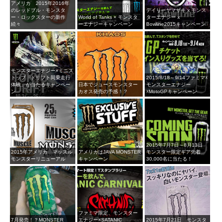
アメリカ 2015年2016年
のレッドブル・モンスタ
デイリーヤマザキ x モンス
ー・ロックスターの新作
World of Tanks × モンスタ
ターエナジー x
続々
ーエナジーキャンペーン
Bowline2015キャンペーン
モンスターエナジー×ミニス
トップ「ドリフト同乗走行
2015/8/18～9/14ファミマ☓
体験」が当たるキャンペー
日本でジュースモンスター
モンスターエナジー
ン
カオス発売の予感！？
☓MotoGPキャンペーン
2015年7月7日～8月13日
2015年アメリカ マッスル
アメリカはJAVA MONSTER
モンスター限定ギア先着
モンスターリニューアル
キャンペーン
30,000名に当たる！
ファミマ限定、モンスター
7月発売！？MONSTER
エナジー×SATANIC
2015年7月21日 モンスタ