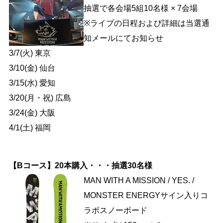
抽選で各会場5組10名様 × 7会場
※ライブの日程および詳細は当選通
知メールにてお知らせ
3/7(火) 東京
3/10(金) 仙台
3/15(水) 愛知
3/20(月・祝) 広島
3/24(金) 大阪
4/1(土) 福岡
【Bコース】20本購入・・・抽選30名様
MAN WITH A MISSION / YES. /
MONSTER ENERGYサイン入りコ
ラボスノーボード