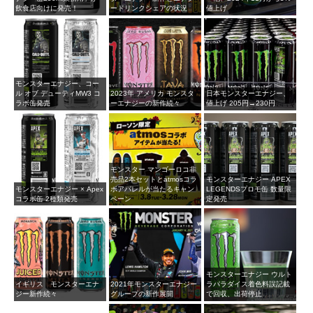
飲食店向けに発売！
ードリンクシェアの状況
値上げ
モンスターエナジー、コー
ル オブ デューティMW3 コ
2023年 アメリカ モンスタ
日本モンスターエナジー、
ラボ缶発売
ーエナジーの新作続々
値上げ 205円→230円
モンスター マンゴーロコ非
売品2本セットとatmosコラ
モンスターエナジー APEX
モンスターエナジー × Apex
ボアパレルが当たるキャン
LEGENDSプロモ缶 数量限
コラボ缶 2種類発売
ペーン
定発売
モンスターエナジー ウルト
イギリス モンスターエナ
2021年モンスターエナジー
ラパラダイス着色料誤記載
ジー新作続々
グループの新作展開
で回収、出荷停止