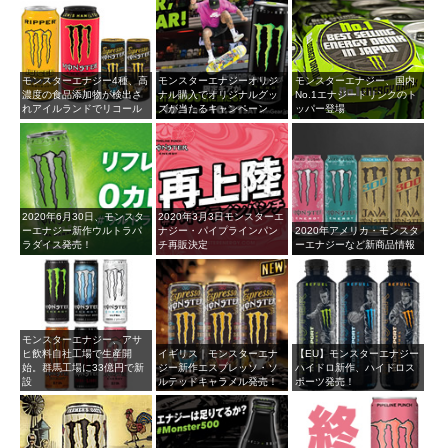
モンスターエナジー4種、高
モンスターエナジーオリジ
モンスターエナジー、国内
濃度の食品添加物が検出さ
ナル購入でオリジナルグッ
No.1エナジードリンクのト
れアイルランドでリコール
ズが当たるキャンペーン
ッパー登場
2020年6月30日、モンスタ
2020年3月3日モンスターエ
ーエナジー新作ウルトラパ
ナジー・パイプラインパン
2020年アメリカ・モンスタ
ラダイス発売！
チ再販決定
ーエナジーなど新商品情報
モンスターエナジー、アサ
ヒ飲料自社工場で生産開
イギリス｜モンスターエナ
【EU】モンスターエナジー
始。群馬工場に33億円で新
ジー新作エスプレッソ・ソ
ハイドロ新作、ハイドロス
設
ルテッドキャラメル発売！
ポーツ発売！