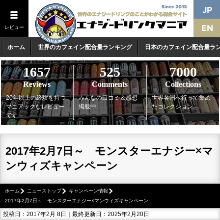
レビュー
ホーム
世界のカフェイン配合量ランキング
日本のカフェイン配合量ラ
1657
525
7000
Reviews
Comments
Collections
20年以上の経験を持つ
みんなの口コミ＆感想
世界各国へ行って集め
マニアックなレビュー
掲載中
たコレクション
です
2017年2月7日～ モンスターエナジー×マ
ンウィズキャンペーン
ホーム
ニューストップ
キャンペーン情報
2017年2月7日～ モンスターエナジー×マンウィズキャンペーン
投稿日：2017年2月 8日｜最終更新日：2025年2月20日