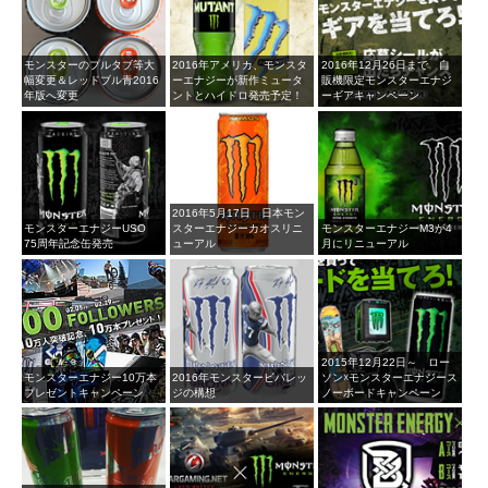
モンスターのプルタブ等大
2016年アメリカ、モンスタ
2016年12月26日まで 自
幅変更＆レッドブル青2016
ーエナジーが新作ミュータ
販機限定モンスターエナジ
年版へ変更
ントとハイドロ発売予定！
ーギアキャンペーン
2016年5月17日 日本モン
モンスターエナジーUSO
スターエナジーカオスリニ
モンスターエナジーM3が4
75周年記念缶発売
ューアル
月にリニューアル
2015年12月22日～ ロー
モンスターエナジー10万本
2016年モンスタービバレッ
ソン☓モンスターエナジース
プレゼントキャンペーン
ジの構想
ノーボードキャンペーン