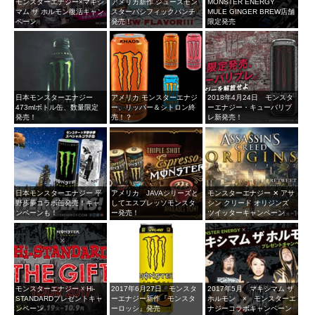
モンスターエナジー×マキシ
アメリカ新作 ジュースモン
MONSTER ENERGY
マム ザ ホルモン復活キャン
スターパシフィックパンチ
MULE GINGER BREW店舗
ペーン
発売！
限定発売
日本モンスターエナジー
アメリカ モンスターエナジ
2018年4月24日 モンスタ
473mlボトル缶、数量限定
ー、リッパー＆シトロン終
ーエナジー・キューバリブ
発売！
売！？
レ新発売！
日本モンスターエナジー 平
アメリカ JAVAシリーズと
モンスターエナジー ✕ アサ
野歩夢コラボ缶発売！キャ
してエスプレッソモンスタ
シン クリード オリジンズ
ンペーンも！
ー発売！
ツイッターキャンペーン
モンスターエナジー ☓ Hi-
2017年6月27日 モンスタ
2017年5月 マキシマム ザ
STANDARDプレゼントキャ
ーエナジー新作『モンスタ
ホルモン × モンスターエ
ンペーン
ーロッシ』発売
ナジーコラボキャンペーン