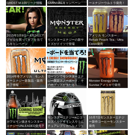
GHOST M-100リーク情報
CARNIVALキャンペーン
ーエナジーウルトラ発売！
2015年3月9日～4月24日ア
アメリカ モンスター
ブゼロを買ってギアを当て
モンスターエナジーの新サ
Rehab Peach Tea、Ultra
ろキャンペーン
イズがドイツで登場
Citron発売
2014年冬アメリカ モンス
ローソンでモンスターエナ
ターエナジー新製品・販売
ジー限定スノーボード、そ
Monster Energy Ultra
終了情報
の他グッズが当たる！
Sunriseアメリカで発売
モンスターエナジー×ニコ・
10月7日モンスターエナジ
カフェイン抜きモンスター
ロズベルグサイン入りミニ
ー新作コーヒーモンスター
エナジーUNLEADED発売？
チュアレプリカヘルメット
発売