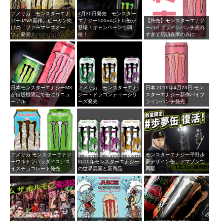
アメリカ モンスターエナ
7月30日発売 モンスター
ジーJAVA新作、ビーガン向
エナジー500mlボトル缶が
【終売】モンスターエナジ
けの「ファーマーズオー
登場！キャンペーンも開
ーパイプラインパンチ売れ
ツ」発売！
催！
すぎて店頭在庫のみに
日本モンスターエナジーM3
アメリカ、モンスターエナ
日本 2019年4月23日 モン
が自販機限定で缶にリニュ
ジー・ドラゴンティーシリ
スターエナジー新作パイプ
ーアル
ーズ発売
ラインパンチ発売
アメリカ モンスターエナジ
モンスターエナジー平野歩
ーウルトラパラダイス、ス
2019年モンスターエナジー
夢デザイン缶、アマゾンで
イスチョコレート発売
の世界展開と新商品
再販