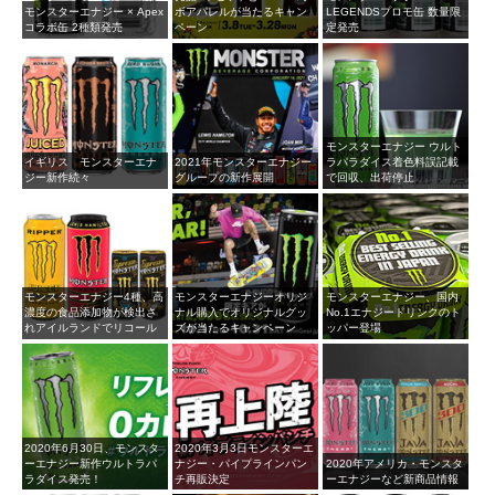
モンスターエナジー × Apex
ボアパレルが当たるキャン
LEGENDSプロモ缶 数量限
コラボ缶 2種類発売
ペーン
定発売
モンスターエナジー ウルト
イギリス モンスターエナ
2021年モンスターエナジー
ラパラダイス着色料誤記載
ジー新作続々
グループの新作展開
で回収、出荷停止
モンスターエナジー4種、高
モンスターエナジーオリジ
モンスターエナジー、国内
濃度の食品添加物が検出さ
ナル購入でオリジナルグッ
No.1エナジードリンクのト
れアイルランドでリコール
ズが当たるキャンペーン
ッパー登場
2020年6月30日、モンスタ
2020年3月3日モンスターエ
ーエナジー新作ウルトラパ
ナジー・パイプラインパン
2020年アメリカ・モンスタ
ラダイス発売！
チ再販決定
ーエナジーなど新商品情報