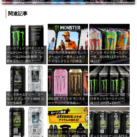
関連記事
ノンカフェインのモンスタ
ーエナジー「モンスターエ
2025年の世界各国のモンス
アメリカ モンスターエナジ
ナジー缶250ml業務用」が
ターエナジー新作とエナジ
ー他、2024年11月から5%
飲食店向けに発売！
ードリンクシェアの状況
値上げ
モンスターエナジー、コー
ル オブ デューティMW3 コ
2023年 アメリカ モンスタ
日本モンスターエナジー、
ラボ缶発売
ーエナジーの新作続々
値上げ 205円→230円
モンスター マンゴーロコ非
売品2本セットとatmosコラ
モンスターエナジー APEX