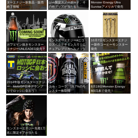
ターエナジー新製品・販売
ジー限定スノーボード、そ
Monster Energy Ultra
終了情報
の他グッズが当たる！
Sunriseアメリカで発売
モンスターエナジー×ニコ・
10月7日モンスターエナジ
カフェイン抜きモンスター
ロズベルグサイン入りミニ
ー新作コーヒーモンスター
エナジーUNLEADED発売？
チュアレプリカヘルメット
発売
2014年版モンスターエナジ
ー MotoGP日本グランプ
コカ・コーラ、16.7%のモ
8月19日Monster Energy
リでロッシに会おう！
ンスター株取得
M3日本で発売！
モンスターエナジー先着1万
名に限定ギアが当たる