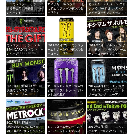
日本モンスターエナジー 平
アメリカ JAVAシリーズと
モンスターエナジー ✕ アサ
野歩夢コラボ缶発売！キャ
してエスプレッソモンスタ
シン クリード オリジンズ
ンペーンも！
ー発売！
ツイッターキャンペーン
モンスターエナジー ☓ Hi-
2017年6月27日 モンスタ
2017年5月 マキシマム ザ
STANDARDプレゼントキャ
ーエナジー新作『モンスタ
ホルモン × モンスターエ
ンペーン
ーロッシ』発売
ナジーコラボキャンペーン
2017年12月26日まで 自
マッスルモンスター製造終
2017年4月下旬、モンスタ
販機でモンスターエナジー
了情報、ウルトラバイオレ
ーエナジーアブソリュート
ギアキャンペーン
ット正式追加
リーゼロがリニューアル
2017年3月27日～
MONSTER ENERGY x
モンスターエナジー ルイ
2017年2月7日～ モンスタ
METROCK 2017キャンペ
ス・ハミルトンモデル発
ーエナジー×マンウィズキャ