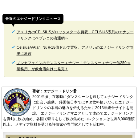
最近のエナジードリンクニュース
アメリカのCELSIUSがロックスターを買収、CELSIUS系列のエナジー
ドリンクはペプシコの流通網へ
CelsiusがAlani Nuを18億ドルで買収、アメリカのエナジードリンク市
場に激震
ノンカフェインのモンスターエナジー「モンスターエナジー缶250ml
業務用」が飲食店向けに発売！
著者：エナジー・ドリン君
2001年頃、在米時にダンスシーンを通じてエナジードリンク
に出会い感動。 帰国後日本ではネタ飲料扱いだったエナジー
ドリンクの本当の魅力を伝えるために2013年総合サイトを開
設。 エナジードリンクマニアとして改めてエナジードリンク
を真剣に飲み始め、各国で狩りをして飲み集めたコレクションは世界8,000種類
以上。 メディア取材を受ける評論家や専門家としても活動中。