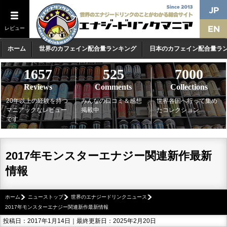
レビュー
ホーム
世界のカフェイン配合量ランキング
日本のカフェイン配合量ラ
1657
525
7000
Reviews
Comments
Collections
20年以上の経験を持つ
みんなの口コミ＆感想
世界各国へ行って集め
マニアックなレビュー
掲載中
たコレクション
です
2017年モンスターエナジー関連新作最新
情報
ホーム
ニューストップ
世界のエナジードリンクニュース
2017年モンスターエナジー関連新作最新情報
投稿日：2017年1月14日｜最終更新日：2025年2月20日