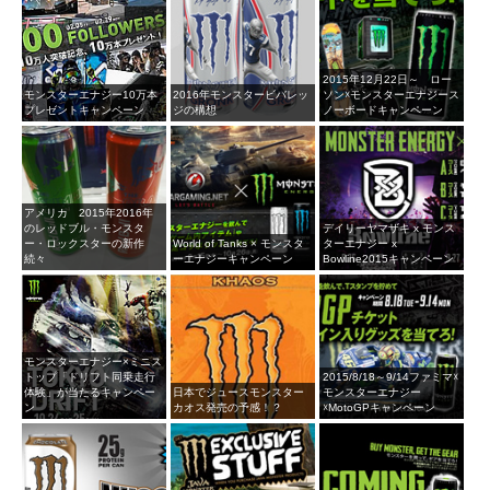
2015年12月22日～ ロー
モンスターエナジー10万本
2016年モンスタービバレッ
ソン☓モンスターエナジース
プレゼントキャンペーン
ジの構想
ノーボードキャンペーン
アメリカ 2015年2016年
のレッドブル・モンスタ
デイリーヤマザキ x モンス
ー・ロックスターの新作
World of Tanks × モンスタ
ターエナジー x
続々
ーエナジーキャンペーン
Bowline2015キャンペーン
モンスターエナジー×ミニス
トップ「ドリフト同乗走行
2015/8/18～9/14ファミマ☓
体験」が当たるキャンペー
日本でジュースモンスター
モンスターエナジー
ン
カオス発売の予感！？
☓MotoGPキャンペーン