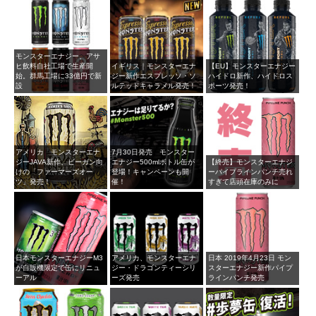
モンスターエナジー、アサ
ヒ飲料自社工場で生産開
イギリス｜モンスターエナ
【EU】モンスターエナジー
始。群馬工場に33億円で新
ジー新作エスプレッソ・ソ
ハイドロ新作、ハイドロス
設
ルテッドキャラメル発売！
ポーツ発売！
アメリカ モンスターエナ
7月30日発売 モンスター
ジーJAVA新作、ビーガン向
エナジー500mlボトル缶が
【終売】モンスターエナジ
けの「ファーマーズオー
登場！キャンペーンも開
ーパイプラインパンチ売れ
ツ」発売！
催！
すぎて店頭在庫のみに
日本モンスターエナジーM3
アメリカ、モンスターエナ
日本 2019年4月23日 モン
が自販機限定で缶にリニュ
ジー・ドラゴンティーシリ
スターエナジー新作パイプ
ーアル
ーズ発売
ラインパンチ発売