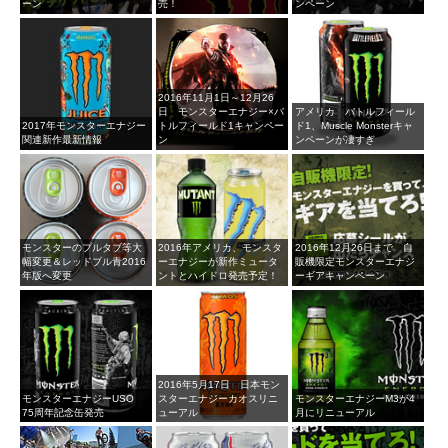
ーン
売！
ンペーン
2016年11月1日～12月26
日 モンスターエナジー×バ
アメリカ バトルフィール
2017年モンスターエナジー
トルフィールド1キャンペー
ド1、Muscle Monsterキャ
関連新作最新情報
ン
ンペーンが凄すぎ
モンスターのプルタブ等大
2016年アメリカ、モンスタ
2016年12月26日まで 自
幅変更＆レッドブル青2016
ーエナジーが新作ミュータ
販機限定モンスターエナジ
年版へ変更
ントとハイドロ発売予定！
ーギアキャンペーン
2016年5月17日 日本モン
モンスターエナジーUSO
スターエナジーカオスリニ
モンスターエナジーM3が4
75周年記念缶発売
ューアル
月にリニューアル