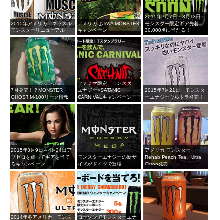
2015年7月7日～8月13日
2015年アメリカ マッスル
アメリカはJAVA MONSTER
モンスター限定ギア先着
モンスターリニューアル
キャンペーン
30,000名に当たる！
ファミマ限定、モンスター
7月発売！？MONSTER
エナジー×SATANIC
2015年7月21日 モンスタ
GHOST M-100リーク情報
CARNIVALキャンペーン
ーエナジーウルトラ発売！
2015年3月9日～4月24日ア
アメリカ モンスター
ブゼロを買ってギアを当て
モンスターエナジーの新サ
Rehab Peach Tea、Ultra
ろキャンペーン
イズがドイツで登場
Citron発売
2014年冬アメリカ モンス
ローソンでモンスターエナ