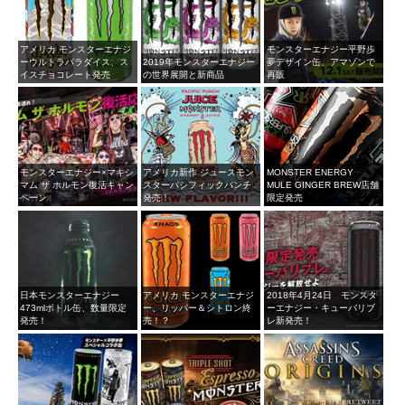
アメリカ モンスターエナジ
モンスターエナジー平野歩
ーウルトラパラダイス、ス
2019年モンスターエナジー
夢デザイン缶、アマゾンで
イスチョコレート発売
の世界展開と新商品
再販
モンスターエナジー×マキシ
アメリカ新作 ジュースモン
MONSTER ENERGY
マム ザ ホルモン復活キャン
スターパシフィックパンチ
MULE GINGER BREW店舗
ペーン
発売！
限定発売
日本モンスターエナジー
アメリカ モンスターエナジ
2018年4月24日 モンスタ
473mlボトル缶、数量限定
ー、リッパー＆シトロン終
ーエナジー・キューバリブ
発売！
売！？
レ新発売！