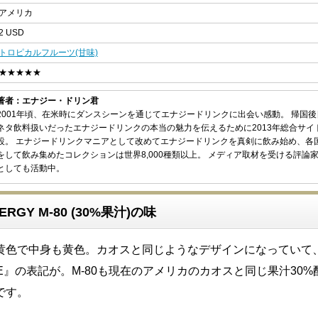
アメリカ
2 USD
トロピカルフルーツ(甘味)
★★★★★
著者：エナジー・ドリン君
2001年頃、在米時にダンスシーンを通じてエナジードリンクに出会い感動。 帰国
ネタ飲料扱いだったエナジードリンクの本当の魅力を伝えるために2013年総合サイ
設。 エナジードリンクマニアとして改めてエナジードリンクを真剣に飲み始め、各
をして飲み集めたコレクションは世界8,000種類以上。 メディア取材を受ける評論
としても活動中。
ERGY M-80 (30%果汁)の味
黄色で中身も黄色。カオスと同じようなデザインになっていて
ICE』の表記が。M-80も現在のアメリカのカオスと同じ果汁30
です。