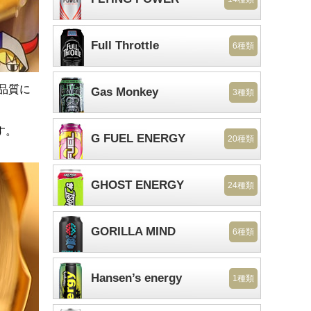
Full Throttle
6種類
品質に
Gas Monkey
3種類
す。
G FUEL ENERGY
20種類
GHOST ENERGY
24種類
GORILLA MIND
6種類
Hansen’s energy
1種類