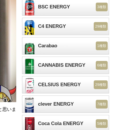
BSC ENERGY
3種類
C4 ENERGY
29種類
Carabao
1種類
CANNABIS ENERGY
6種類
CELSIUS ENERGY
29種類
clever ENERGY
7種類
と思いま
Coca Cola ENERGY
5種類