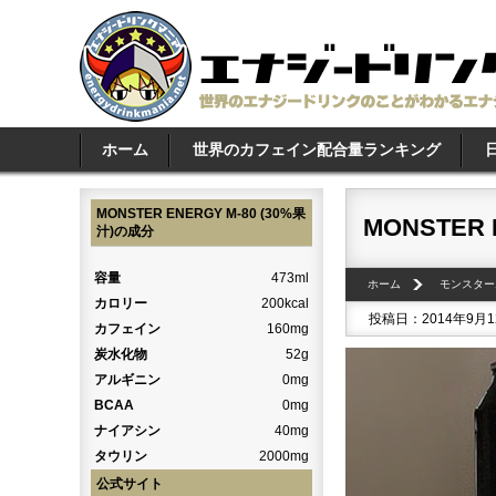
ホーム
世界のカフェイン配合量ランキング
MONSTER ENERGY M-80 (30%果
MONSTER 
汁)の成分
容量
473ml
ホーム
モンスター
カロリー
200kcal
投稿日：2014年9月
カフェイン
160mg
炭水化物
52g
アルギニン
0mg
BCAA
0mg
ナイアシン
40mg
タウリン
2000mg
公式サイト