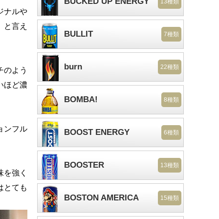
BUCKED UP ENERGY
13種類
ジナルや
、と言え
BULLIT
7種類
burn
22種類
チのよう
いほど濃
BOMBA!
8種類
ョンフル
BOOST ENERGY
6種類
BOOSTER
13種類
味を強く
はとても
BOSTON AMERICA
15種類