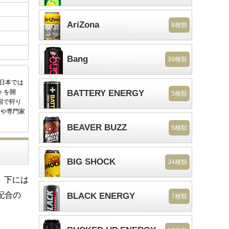
AriZona
8種類
Bang
39種類
後日本では
トを開
BATTERY ENERGY
5種類
国で狩り
家や専門家
BEAVER BUZZ
5種類
BIG SHOCK
34種類
、下には
%配合の
BLACK ENERGY
7種類