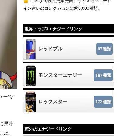
これまで飲んだ販売国、サイズ違い、デザ
イン違いのコレクションは約8,000種類。
世界トップ3エナジードリンク
レッドブル
97種類
モンスターエナジー
167種類
ビューで
ロックスター
172種類
に果汁
海外のエナジードリンク
した。