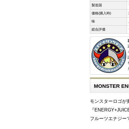
製造国
価格(購入時)
味
総合評価
MONSTER EN
モンスターロゴが
『ENERGY+JU
フルーツエナジー