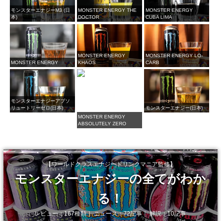
モンスターエナジーM3 (日
MONSTER ENERGY THE
MONSTER ENERGY
本)
DOCTOR
CUBA LIMA
MONSTER ENERGY
MONSTER ENERGY LO-
MONSTER ENERGY
KHAOS
CARB
モンスターエナジーアブソ
リュートリーゼロ(日本)
モンスターエナジー(日本)
MONSTER ENERGY
ABSOLUTELY ZERO
【ワールドクラスエナジードリンクマニア監修】
モンスターエナジーの全てがわか
る！
レビュー：167種類｜ ニュース：72記事｜ 解説：10記事