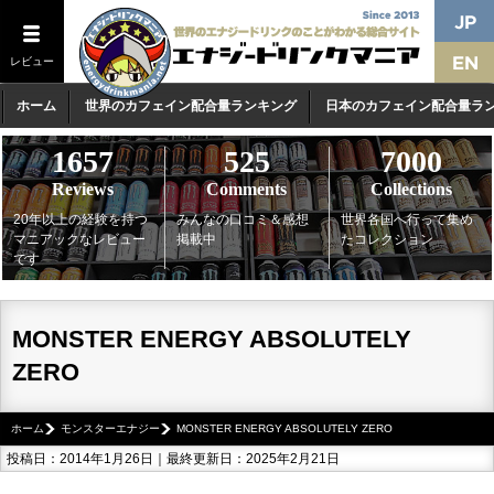
レビュー
ホーム
世界のカフェイン配合量ランキング
日本のカフェイン配合量ラ
1657
525
7000
Reviews
Comments
Collections
20年以上の経験を持つ
みんなの口コミ＆感想
世界各国へ行って集め
マニアックなレビュー
掲載中
たコレクション
です
MONSTER ENERGY ABSOLUTELY
ZERO
ホーム
モンスターエナジー
MONSTER ENERGY ABSOLUTELY ZERO
投稿日：2014年1月26日｜最終更新日：2025年2月21日