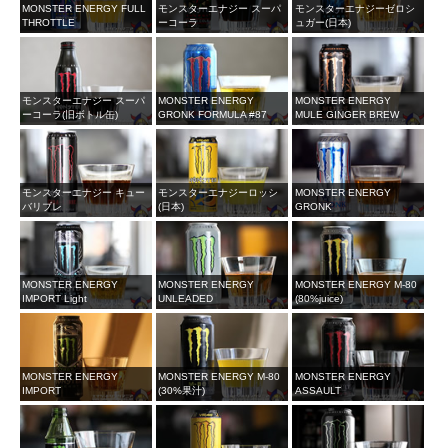
MONSTER ENERGY FULL
モンスターエナジー スーパ
モンスターエナジーゼロシ
THROTTLE
ーコーラ
ュガー(日本)
モンスターエナジー スーパ
MONSTER ENERGY
MONSTER ENERGY
ーコーラ(旧ボトル缶)
GRONK FORMULA #87
MULE GINGER BREW
モンスターエナジー キュー
モンスターエナジーロッシ
MONSTER ENERGY
バリブレ
(日本)
GRONK
MONSTER ENERGY
MONSTER ENERGY
MONSTER ENERGY M-80
IMPORT Light
UNLEADED
(80%juice)
MONSTER ENERGY
MONSTER ENERGY M-80
MONSTER ENERGY
IMPORT
(30%果汁)
ASSAULT