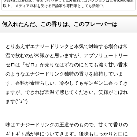
を真剣に飲み始め、各国で狩りをして飲み集めたコレクションは世界8,000種類
以上。 メディア取材を受ける評論家や専門家としても活動中。
何入れたんだ、この香りは、このフレーバーは
とりあえずエナジードリンクと本気で対峙する場合は常
温で飲むのが常識かと思いますが、アブソリュートリー
ゼロは『ゼロ』が売りなはずなのにとても濃く甘い香水
のようなエナジードリンク独特の香りを維持していま
す。香料が素晴らしい。冷やしてもギンギンに香ってき
ますが、できれば常温で感じてください。笑顔がこぼれ
ます(*´ｪ`*)
味はエナジードリンクの王道そのもので、甘くて香りの
ギトギト感が鼻についてきます。後味もしっかりと口に