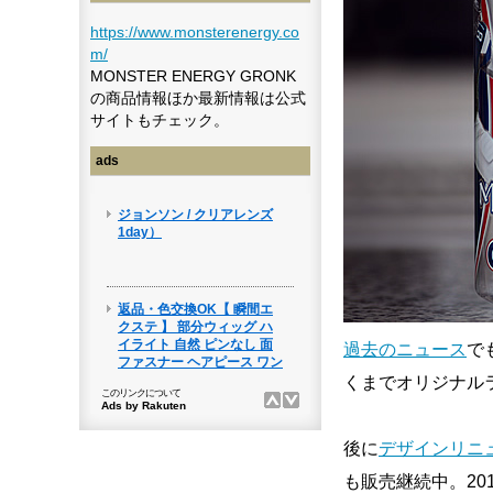
https://www.monsterenergy.co
m/
MONSTER ENERGY GRONK
の商品情報ほか最新情報は公式
サイトもチェック。
ads
過去のニュース
で
くまでオリジナル
後に
デザインリニ
も販売継続中。2