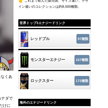
これまで飲んだ販売国、サイズ違い、デザ
イン違いのコレクションは約8,000種類。
世界トップ3エナジードリンク
レッドブル
97種類
モンスターエナジー
167種類
はなくあ
ロックスター
172種類
カナダで
海外のエナジードリンク
だけに