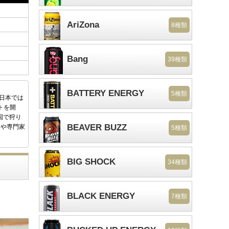
AriZona
8種類
Bang
39種類
BATTERY ENERGY
5種類
後日本では
トを開
国で狩り
BEAVER BUZZ
家や専門家
5種類
BIG SHOCK
34種類
BLACK ENERGY
7種類