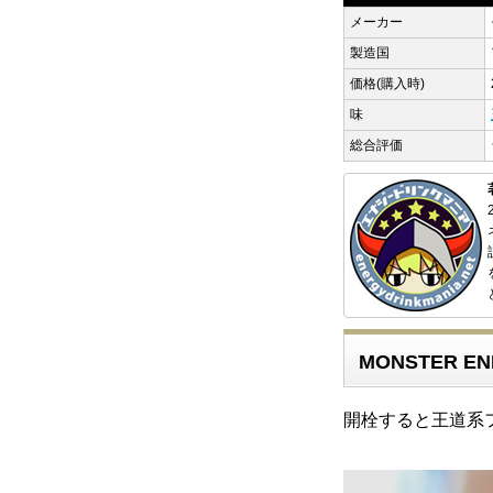
メーカー
製造国
価格(購入時)
味
総合評価
MONSTER E
開栓すると王道系