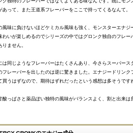
ンク独特のフレーバーではなくよくある味なんです。既にモン
があって、また王道系フレーバーをここで持ってくるなんて。
の風味に負けないほどケミカル風味も強く、モンスターエナジ
味わいが楽しめるのでシリーズの中ではグロンク独自のフレー
ありません。
には同じようなフレーバーはたくさんあり、今さらスーパース
のフレーバーを出したのは逆に驚きました。エナジードリンク
て買うはずなので、期待はずれだったという感想は多そうです
甘酸っぱさと薬品ぽい独特の風味がバランスよく、割と出来は
ENERGY GRONKのエナジー成分