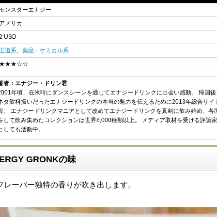
モンスターエナジー
アメリカ
2 USD
王道系
、
薬品・ケミカル系
★★★☆☆
著者：エナジー・ドリン君
2001年頃、在米時にダンスシーンを通じてエナジードリンクに出会い感動。 帰国
ネタ飲料扱いだったエナジードリンクの本当の魅力を伝えるために2013年総合サイ
設。 エナジードリンクマニアとして改めてエナジードリンクを真剣に飲み始め、各
をして飲み集めたコレクションは世界8,000種類以上。 メディア取材を受ける評論
としても活動中。
NERGY GRONKの味
フレーバー独特の香りが吹き出します。