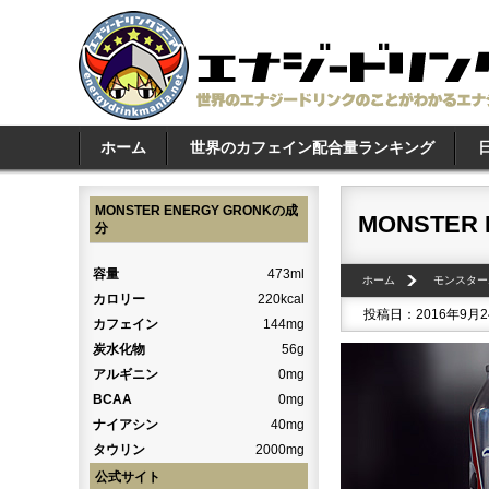
ホーム
世界のカフェイン配合量ランキング
MONSTER ENERGY GRONKの成
MONSTER 
分
容量
473ml
ホーム
モンスター
カロリー
220kcal
投稿日：2016年9月
カフェイン
144mg
炭水化物
56g
アルギニン
0mg
BCAA
0mg
ナイアシン
40mg
タウリン
2000mg
公式サイト