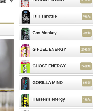
掲載して
Full Throttle
6種類
Gas Monkey
3種類
G FUEL ENERGY
20種類
GHOST ENERGY
24種類
GORILLA MIND
6種類
Hansen’s energy
1種類