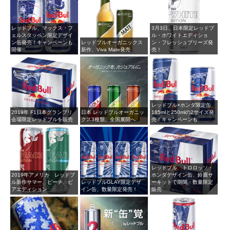
レッドブル、マックス・フ
3月3日、日本限定レッドブ
ェルスタッペン限定デザイ
ル・ホワイトエディショ
ン缶発売！キャンペーンも
レッドブルオーガニックス
ン・フレッシュブリーズ発
開催
新作、Viva Mate発売
売！
レッドブル×ホンダ限定缶
2019年 F1日本グランプリ
日本 レッドブルオーガニッ
185mlと250mlの2サイズ発
会場限定レッドブルを販売
クス3種類、全国展開へ
売！キャンペーンも
レッドブル トロロッソ・
2019年アメリカ レッドブ
ホンダデザイン缶、鈴鹿サ
ル新作サマー、ピーチ、ピ
レッドブルGLAY限定デザ
ーキットで期間・数量限定
アエディション
イン缶、数量限定発売！
販売