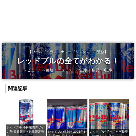
【ワールドクラスエナジードリンクマニア監修】
レッドブルの全てがわかる！
レビュー：97種類｜ ニュース：72記事｜ 解説：9記事
関連記事
レッドブル 小林陵侑デザイ
ン缶 販路限定・数量限定発
レッドブル値上げ 2023年3
レッドブル#待ってたぞ鈴鹿​
売
月1日から日本でも
F1デザイン缶発売