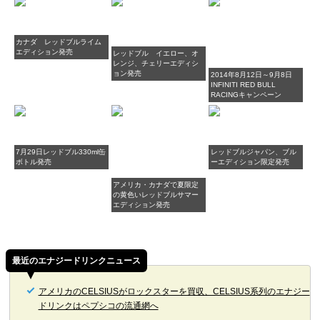
カナダ レッドブルライム
エディション発売
レッドブル イエロー、オ
レンジ、チェリーエディシ
ョン発売
2014年8月12日～9月8日
INFINITI RED BULL
RACINGキャンペーン
7月29日レッドブル330ml缶
レッドブルジャパン、ブル
ボトル発売
ーエディション限定発売
アメリカ・カナダで夏限定
の黄色いレッドブルサマー
エディション発売
最近のエナジードリンクニュース
アメリカのCELSIUSがロックスターを買収、CELSIUS系列のエナジー
ドリンクはペプシコの流通網へ