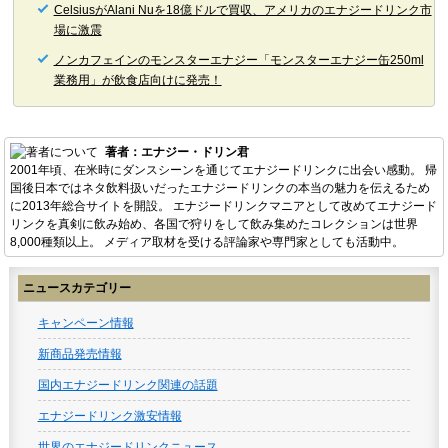
CelsiusがAlani Nuを18億ドルで買収、アメリカのエナジードリンク市
場に激震
ノンカフェインのモンスターエナジー「モンスターエナジー缶250ml
業務用」が飲食店向けに発売！
著者：エナジー・ドリン君
2001年頃、在米時にダンスシーンを通じてエナジードリンクに出会い感動。 帰
国後日本ではネタ飲料扱いだったエナジードリンクの本当の魅力を伝えるため
に2013年総合サイトを開設。 エナジードリンクマニアとして改めてエナジード
リンクを真剣に飲み始め、各国で狩りをして飲み集めたコレクションは世界
8,000種類以上。 メディア取材を受ける評論家や専門家としても活動中。
ニュースカテゴリー
キャンペーン情報
新商品発売情報
国内エナジードリンク関連の話題
エナジードリンク激安情報
世界のエナジードリンクニュース