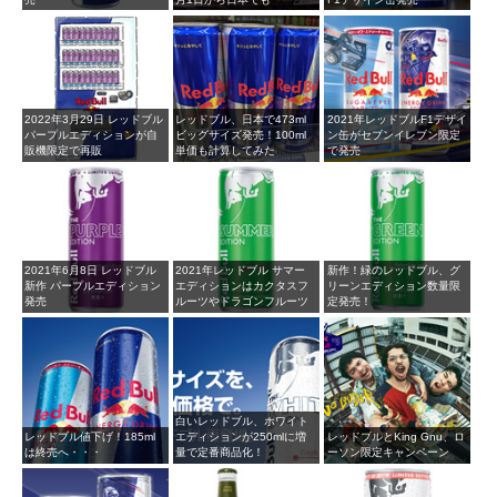
2022年3月29日 レッドブル
レッドブル、日本で473ml
2021年レッドブルF1デザイ
パープルエディションが自
ビッグサイズ発売！100ml
ン缶がセブンイレブン限定
販機限定で再販
単価も計算してみた
で発売
2021年6月8日 レッドブル
2021年レッドブル サマー
新作！緑のレッドブル、グ
新作 パープルエディション
エディションはカクタスフ
リーンエディション数量限
発売
ルーツやドラゴンフルーツ
定発売！
白いレッドブル、ホワイト
レッドブル値下げ！185ml
エディションが250mlに増
レッドブルとKing Gnu、ロ
は終売へ・・・
量で定番商品化！
ーソン限定キャンペーン