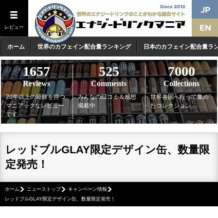
レビュー
ホーム
世界のカフェイン配合量ランキング
日本のカフェイン配合量ラ
1657
525
7000
Reviews
Comments
Collections
20年以上の経験を持つ
みんなの口コミ＆感想
世界各国へ行って集め
マニアックなレビュー
掲載中
たコレクション
です
レッドブルGLAY限定デザイン缶、数量限
定発売！
ホーム
ニューストップ
キャンペーン情報
レッドブルGLAY限定デザイン缶、数量限定発売！