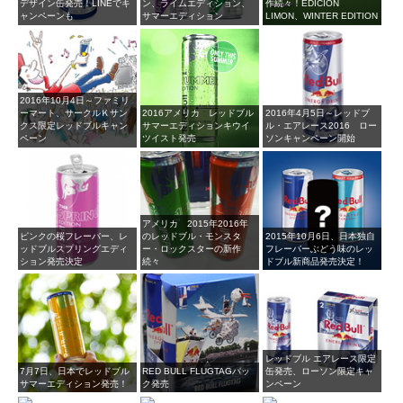
デザイン缶発売！LINEでキ
ン、ライムエディション、
作続々！EDICION
ャンペーンも
サマーエディション
LIMON、WINTER EDITION
2016年10月4日～ファミリ
ーマート、サークルＫサン
2016アメリカ レッドブル
2016年4月5日～レッドブ
クス限定レッドブルキャン
サマーエディションキウイ
ル・エアレース2016 ロー
ペーン
ツイスト発売
ソンキャンペーン開始
アメリカ 2015年2016年
ピンクの桜フレーバー、レ
のレッドブル・モンスタ
2015年10月6日、日本独自
ッドブルスプリングエディ
ー・ロックスターの新作
フレーバーぶどう味のレッ
ション発売決定
続々
ドブル新商品発売決定！
レッドブル エアレース限定
7月7日、日本でレッドブル
RED BULL FLUGTAGパッ
缶発売、ローソン限定キャ
サマーエディション発売！
ク発売
ンペーン