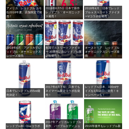
アメリカ レッドブル カモ
2018年6月5日 日本で新作
2018年4月 日本でレッド
缶2018年夏、店舗限定で発
レッドブル・オーガニック
ブル x ストリートファイタ
売！
ス発売！
ーVコラボ缶発売！
2018年4月 アメリカでレ
各国でストリートファイタ
オーストリア レッドブル
ッドブル・オーガニックス
ー 30周年記念レッドブル限
オーガニックスシリーズ発
シリーズ発売
定缶発売！
売
2017年4月下旬、日本でも
レッドブル日本、330mlサ
日本でレッドブル355ml発
ネイマール限定コラボ缶発
イズを3月14日に発売！キ
売決定！
売！
ャンペーンも！
2017年アメリカレッドブル
レッドブルBC Oneコラボ
新作、パープルエディショ
2016年後半もレッドブル新