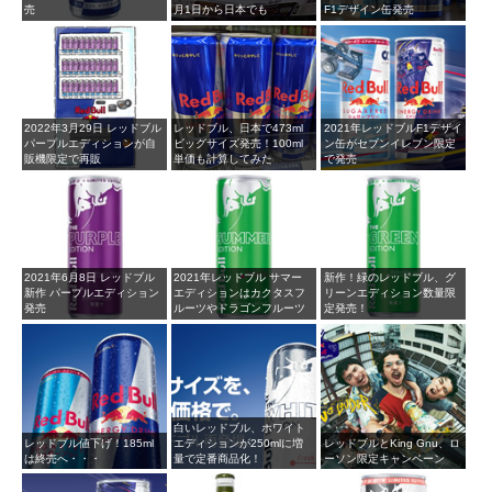
売
月1日から日本でも
F1デザイン缶発売
2022年3月29日 レッドブル
レッドブル、日本で473ml
2021年レッドブルF1デザイ
パープルエディションが自
ビッグサイズ発売！100ml
ン缶がセブンイレブン限定
販機限定で再販
単価も計算してみた
で発売
2021年6月8日 レッドブル
2021年レッドブル サマー
新作！緑のレッドブル、グ
新作 パープルエディション
エディションはカクタスフ
リーンエディション数量限
発売
ルーツやドラゴンフルーツ
定発売！
白いレッドブル、ホワイト
レッドブル値下げ！185ml
エディションが250mlに増
レッドブルとKing Gnu、ロ
は終売へ・・・
量で定番商品化！
ーソン限定キャンペーン