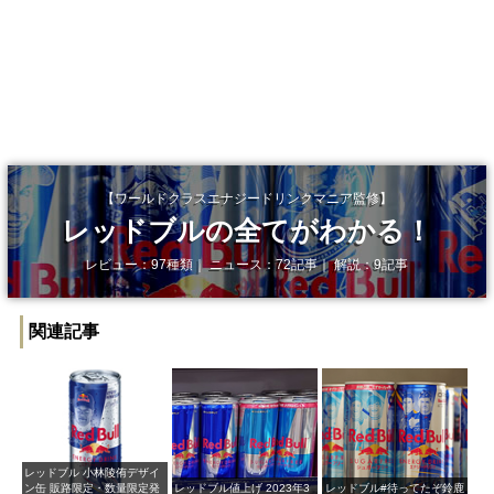
【ワールドクラスエナジードリンクマニア監修】
レッドブルの全てがわかる！
レビュー：97種類｜ ニュース：72記事｜ 解説：9記事
関連記事
レッドブル 小林陵侑デザイ
ン缶 販路限定・数量限定発
レッドブル値上げ 2023年3
レッドブル#待ってたぞ鈴鹿​