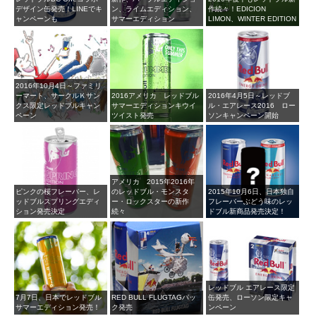
デザイン缶発売！LINEでキ
ン、ライムエディション、
作続々！EDICION
ャンペーンも
サマーエディション
LIMON、WINTER EDITION
2016年10月4日～ファミリ
ーマート、サークルＫサン
2016アメリカ レッドブル
2016年4月5日～レッドブ
クス限定レッドブルキャン
サマーエディションキウイ
ル・エアレース2016 ロー
ペーン
ツイスト発売
ソンキャンペーン開始
アメリカ 2015年2016年
ピンクの桜フレーバー、レ
のレッドブル・モンスタ
2015年10月6日、日本独自
ッドブルスプリングエディ
ー・ロックスターの新作
フレーバーぶどう味のレッ
ション発売決定
続々
ドブル新商品発売決定！
レッドブル エアレース限定
7月7日、日本でレッドブル
RED BULL FLUGTAGパッ
缶発売、ローソン限定キャ
サマーエディション発売！
ク発売
ンペーン