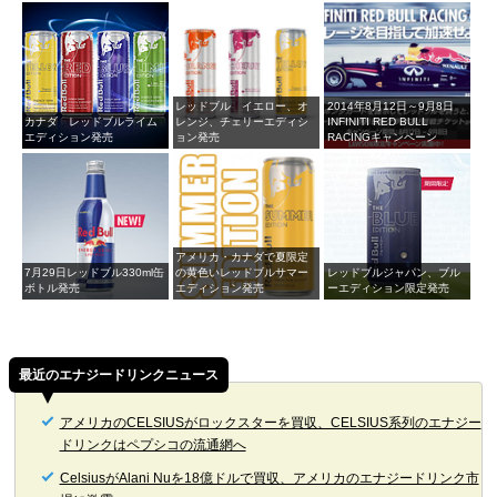
レッドブル イエロー、オ
2014年8月12日～9月8日
カナダ レッドブルライム
レンジ、チェリーエディシ
INFINITI RED BULL
エディション発売
ョン発売
RACINGキャンペーン
アメリカ・カナダで夏限定
7月29日レッドブル330ml缶
の黄色いレッドブルサマー
レッドブルジャパン、ブル
ボトル発売
エディション発売
ーエディション限定発売
最近のエナジードリンクニュース
アメリカのCELSIUSがロックスターを買収、CELSIUS系列のエナジー
ドリンクはペプシコの流通網へ
CelsiusがAlani Nuを18億ドルで買収、アメリカのエナジードリンク市