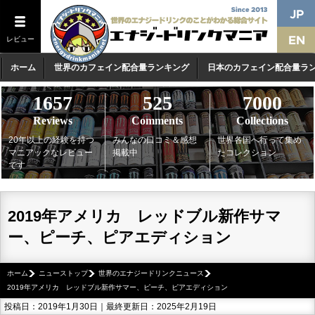
レビュー
ホーム
世界のカフェイン配合量ランキング
日本のカフェイン配合量ラ
1657
525
7000
Reviews
Comments
Collections
20年以上の経験を持つ
みんなの口コミ＆感想
世界各国へ行って集め
マニアックなレビュー
掲載中
たコレクション
です
2019年アメリカ レッドブル新作サマ
ー、ピーチ、ピアエディション
ホーム
ニューストップ
世界のエナジードリンクニュース
2019年アメリカ レッドブル新作サマー、ピーチ、ピアエディション
投稿日：2019年1月30日｜最終更新日：2025年2月19日