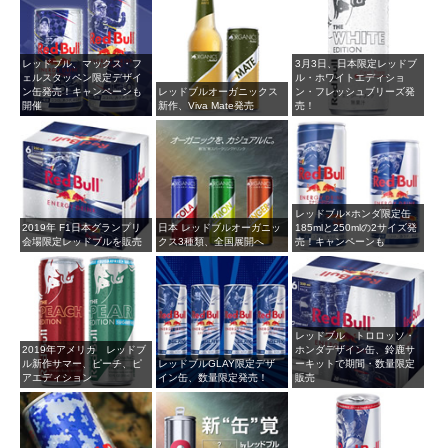
レッドブル、マックス・フ
3月3日、日本限定レッドブ
ェルスタッペン限定デザイ
ル・ホワイトエディショ
ン缶発売！キャンペーンも
レッドブルオーガニックス
ン・フレッシュブリーズ発
開催
新作、Viva Mate発売
売！
レッドブル×ホンダ限定缶
2019年 F1日本グランプリ
日本 レッドブルオーガニッ
185mlと250mlの2サイズ発
会場限定レッドブルを販売
クス3種類、全国展開へ
売！キャンペーンも
レッドブル トロロッソ・
2019年アメリカ レッドブ
ホンダデザイン缶、鈴鹿サ
ル新作サマー、ピーチ、ピ
レッドブルGLAY限定デザ
ーキットで期間・数量限定
アエディション
イン缶、数量限定発売！
販売