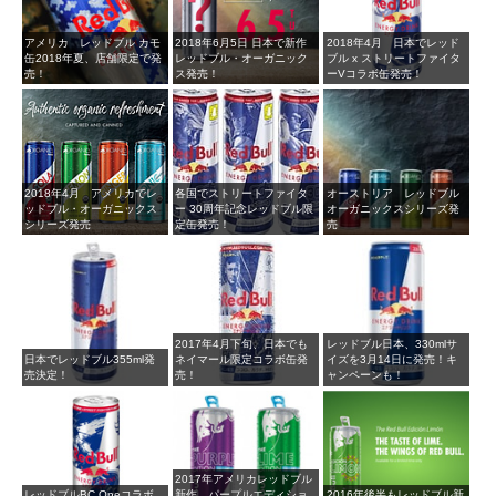
アメリカ レッドブル カモ
2018年6月5日 日本で新作
2018年4月 日本でレッド
缶2018年夏、店舗限定で発
レッドブル・オーガニック
ブル x ストリートファイタ
売！
ス発売！
ーVコラボ缶発売！
2018年4月 アメリカでレ
各国でストリートファイタ
オーストリア レッドブル
ッドブル・オーガニックス
ー 30周年記念レッドブル限
オーガニックスシリーズ発
シリーズ発売
定缶発売！
売
2017年4月下旬、日本でも
レッドブル日本、330mlサ
日本でレッドブル355ml発
ネイマール限定コラボ缶発
イズを3月14日に発売！キ
売決定！
売！
ャンペーンも！
2017年アメリカレッドブル
レッドブルBC Oneコラボ
新作、パープルエディショ
2016年後半もレッドブル新