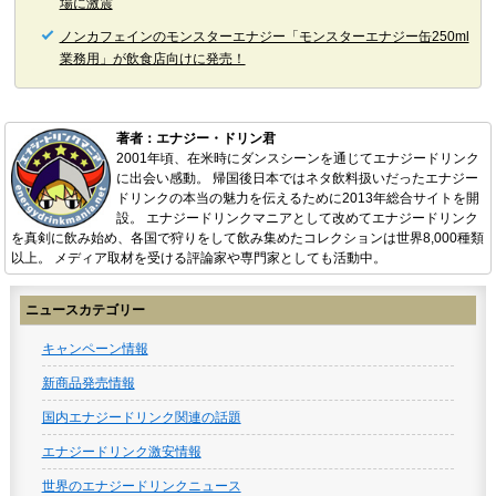
場に激震
ノンカフェインのモンスターエナジー「モンスターエナジー缶250ml
業務用」が飲食店向けに発売！
著者：エナジー・ドリン君
2001年頃、在米時にダンスシーンを通じてエナジードリンク
に出会い感動。 帰国後日本ではネタ飲料扱いだったエナジー
ドリンクの本当の魅力を伝えるために2013年総合サイトを開
設。 エナジードリンクマニアとして改めてエナジードリンク
を真剣に飲み始め、各国で狩りをして飲み集めたコレクションは世界8,000種類
以上。 メディア取材を受ける評論家や専門家としても活動中。
ニュースカテゴリー
キャンペーン情報
新商品発売情報
国内エナジードリンク関連の話題
エナジードリンク激安情報
世界のエナジードリンクニュース