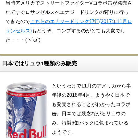
当時アメリカでストリートファイターVコラボ缶が発売さ
れてすぐロサンゼルスへエナジードリンクの狩りに行っ
てきたので
こちらのエナジードリンク紀行(2017年11月ロ
サンゼルス)
もどうぞ。コンプするのがとても大変でし
た・・・(ヽ´ω`)
日本ではリュウ1種類のみ販売
というわけで11月のアメリカから半
年後の2018年4月、ようやく日本で
も発売されることがわかったコラボ
缶。日本では残念ながらリュウの
み。特製6缶パックに包まれている
ようです。