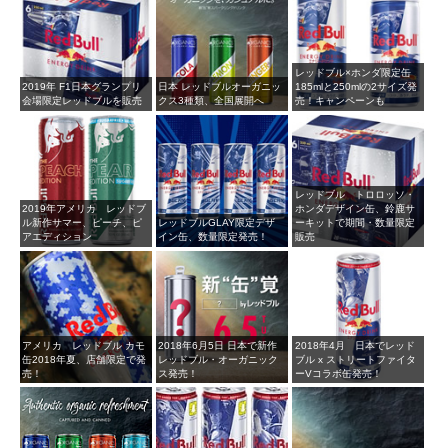
レッドブル×ホンダ限定缶
2019年 F1日本グランプリ
日本 レッドブルオーガニッ
185mlと250mlの2サイズ発
会場限定レッドブルを販売
クス3種類、全国展開へ
売！キャンペーンも
レッドブル トロロッソ・
2019年アメリカ レッドブ
ホンダデザイン缶、鈴鹿サ
ル新作サマー、ピーチ、ピ
レッドブルGLAY限定デザ
ーキットで期間・数量限定
アエディション
イン缶、数量限定発売！
販売
アメリカ レッドブル カモ
2018年6月5日 日本で新作
2018年4月 日本でレッド
缶2018年夏、店舗限定で発
レッドブル・オーガニック
ブル x ストリートファイタ
売！
ス発売！
ーVコラボ缶発売！