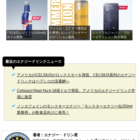
アメリカ・カナダで夏限定
7月29日レッドブル330ml缶
の黄色いレッドブルサマー
レッドブルジャパン、ブル
ボトル発売
エディション発売
ーエディション限定発売
最近のエナジードリンクニュース
アメリカのCELSIUSがロックスターを買収、CELSIUS系列のエナジー
ドリンクはペプシコの流通網へ
CelsiusがAlani Nuを18億ドルで買収、アメリカのエナジードリンク市
場に激震
ノンカフェインのモンスターエナジー「モンスターエナジー缶250ml
業務用」が飲食店向けに発売！
著者：エナジー・ドリン君