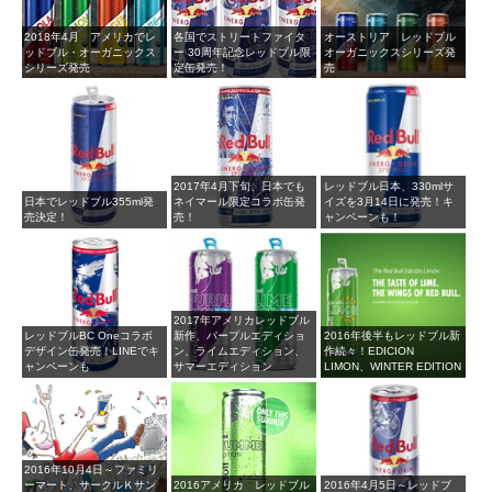
2018年4月 アメリカでレ
各国でストリートファイタ
オーストリア レッドブル
ッドブル・オーガニックス
ー 30周年記念レッドブル限
オーガニックスシリーズ発
シリーズ発売
定缶発売！
売
2017年4月下旬、日本でも
レッドブル日本、330mlサ
日本でレッドブル355ml発
ネイマール限定コラボ缶発
イズを3月14日に発売！キ
売決定！
売！
ャンペーンも！
2017年アメリカレッドブル
レッドブルBC Oneコラボ
新作、パープルエディショ
2016年後半もレッドブル新
デザイン缶発売！LINEでキ
ン、ライムエディション、
作続々！EDICION
ャンペーンも
サマーエディション
LIMON、WINTER EDITION
2016年10月4日～ファミリ
ーマート、サークルＫサン
2016アメリカ レッドブル
2016年4月5日～レッドブ