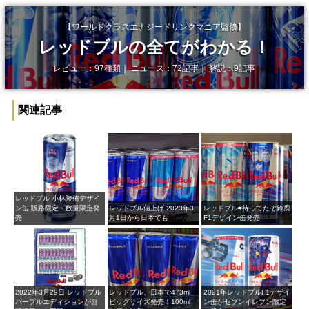
【ワールドクラスエナジードリンクマニア監修】
レッドブルの全てがわかる！
レビュー：97種類｜ ニュース：72記事｜ 解説：9記事
関連記事
レッドブル 小林陵侑デザイ
ン缶 販路限定・数量限定発
レッドブル値上げ 2023年3
レッドブル#待ってたぞ鈴鹿​
売
月1日から日本でも
F1デザイン缶発売
2022年3月29日 レッドブル
レッドブル、日本で473ml
2021年レッドブルF1デザイ
パープルエディションが自
ビッグサイズ発売！100ml
ン缶がセブンイレブン限定