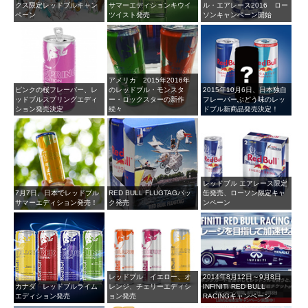
クス限定レッドブルキャン
サマーエディションキウイ
ル・エアレース2016 ロー
ペーン
ツイスト発売
ソンキャンペーン開始
アメリカ 2015年2016年
ピンクの桜フレーバー、レ
のレッドブル・モンスタ
2015年10月6日、日本独自
ッドブルスプリングエディ
ー・ロックスターの新作
フレーバーぶどう味のレッ
ション発売決定
続々
ドブル新商品発売決定！
レッドブル エアレース限定
7月7日、日本でレッドブル
RED BULL FLUGTAGパッ
缶発売、ローソン限定キャ
サマーエディション発売！
ク発売
ンペーン
レッドブル イエロー、オ
2014年8月12日～9月8日
カナダ レッドブルライム
レンジ、チェリーエディシ
INFINITI RED BULL
エディション発売
ョン発売
RACINGキャンペーン