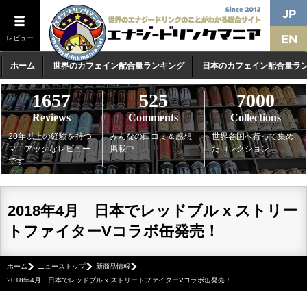
レビュー
ホーム
世界のカフェイン配合量ランキング
日本のカフェイン配合量ラ
1657
525
7000
Reviews
Comments
Collections
20年以上の経験を持つ
みんなの口コミ＆感想
世界各国へ行って集め
マニアックなレビュー
掲載中
たコレクション
です
2018年4月 日本でレッドブル x ストリー
トファイターVコラボ缶発売！
ホーム
ニューストップ
新商品情報
2018年4月 日本でレッドブル x ストリートファイターVコラボ缶発売！