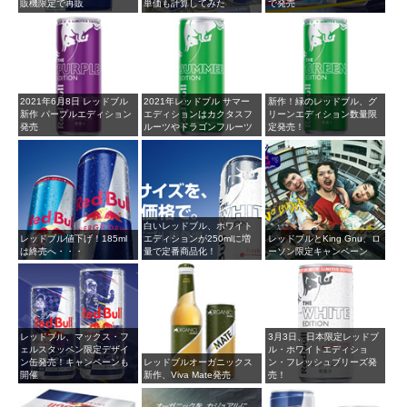
販機限定で再販
単価も計算してみた
で発売
2021年6月8日 レッドブル
2021年レッドブル サマー
新作！緑のレッドブル、グ
新作 パープルエディション
エディションはカクタスフ
リーンエディション数量限
発売
ルーツやドラゴンフルーツ
定発売！
白いレッドブル、ホワイト
レッドブル値下げ！185ml
エディションが250mlに増
レッドブルとKing Gnu、ロ
は終売へ・・・
量で定番商品化！
ーソン限定キャンペーン
レッドブル、マックス・フ
3月3日、日本限定レッドブ
ェルスタッペン限定デザイ
ル・ホワイトエディショ
ン缶発売！キャンペーンも
レッドブルオーガニックス
ン・フレッシュブリーズ発
開催
新作、Viva Mate発売
売！