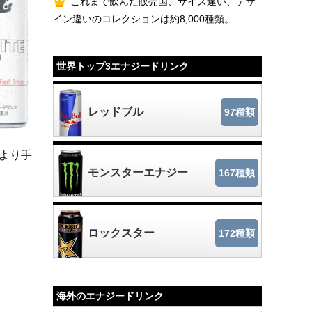
これまで飲んだ販売国、サイズ違い、デザ
イン違いのコレクションは約8,000種類。
世界トップ3エナジードリンク
レッドブル
97種類
がより手
モンスターエナジー
167種類
ロックスター
172種類
海外のエナジードリンク