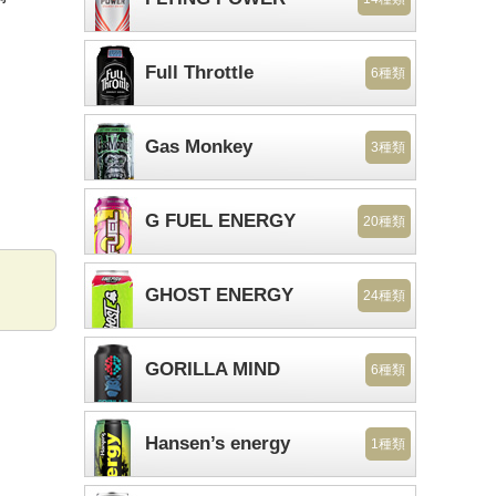
Full Throttle
6種類
Gas Monkey
3種類
G FUEL ENERGY
20種類
GHOST ENERGY
24種類
GORILLA MIND
6種類
Hansen’s energy
1種類