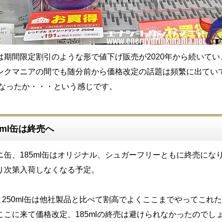
は期間限定割引のような形で値下げ販売が2020年から続いてい
ンクマニアの間でも随分前から価格改定の話題は頻繁に出てい
になったか・・・という感じです。
5ml缶は終売へ
ニ缶、185ml缶はオリジナル、シュガーフリーともに終売にな
り次第入荷しなくなる予定。
缶と250ml缶は他社製品と比べて割高でよくここまでやってこれ
ここに来て価格改定、185mlの終売は避けられなかったのでし