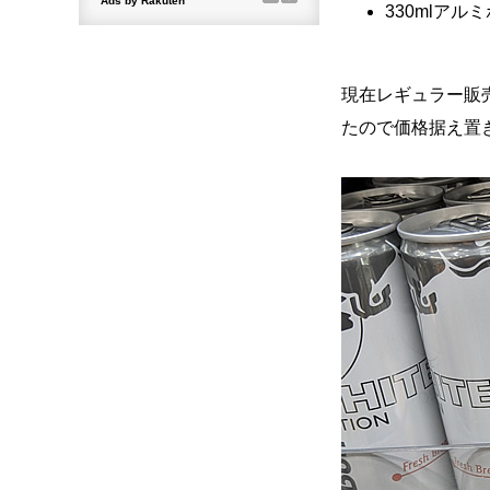
330mlアル
現在レギュラー販売
たので価格据え置