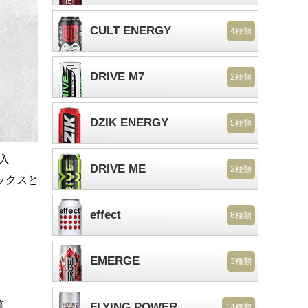
CULT ENERGY
4種類
DRIVE M7
2種類
DZIK ENERGY
5種類
本入
DRIVE ME
2種類
ックスと
effect
8種類
EMERGE
3種類
稿
FLYING POWER
14種類