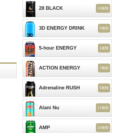
28 BLACK
18種類
3D ENERGY DRINK
5種類
5-hour ENERGY
1種類
ACTION ENERGY
7種類
Adrenaline RUSH
5種類
Alani Nu
11種類
AMP
19種類