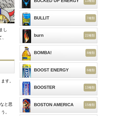
BUCKED UP ENERGY
13種類
BULLIT
7種類
まし
burn
22種類
て、
BOMBA!
8種類
BOOST ENERGY
6種類
ります。
BOOSTER
13種類
たなと思
BOSTON AMERICA
15種類
ょう。