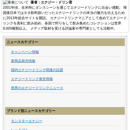
著者：エナジー・ドリン君
2001年頃、在米時にダンスシーンを通じてエナジードリンクに出会い感動。 帰
国後日本ではネタ飲料扱いだったエナジードリンクの本当の魅力を伝えるため
に2013年総合サイトを開設。 エナジードリンクマニアとして改めてエナジード
リンクを真剣に飲み始め、各国で狩りをして飲み集めたコレクションは世界
8,000種類以上。 メディア取材を受ける評論家や専門家としても活動中。
ニュースカテゴリー
キャンペーン情報
新商品発売情報
国内エナジードリンク関連の話題
エナジードリンク激安情報
世界のエナジードリンクニュース
ブランド別ニュースカテゴリー
モンスターエナジー