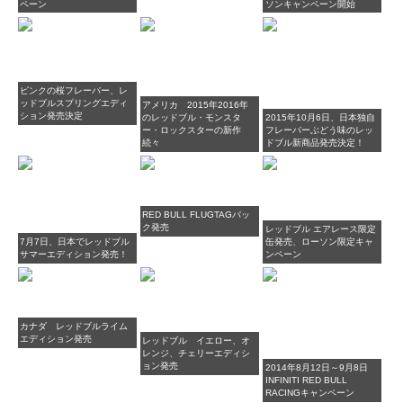
ペーン
ソンキャンペーン開始
ピンクの桜フレーバー、レ
ッドブルスプリングエディ
アメリカ 2015年2016年
ション発売決定
のレッドブル・モンスタ
2015年10月6日、日本独自
ー・ロックスターの新作
フレーバーぶどう味のレッ
続々
ドブル新商品発売決定！
RED BULL FLUGTAGパッ
ク発売
レッドブル エアレース限定
7月7日、日本でレッドブル
缶発売、ローソン限定キャ
サマーエディション発売！
ンペーン
カナダ レッドブルライム
エディション発売
レッドブル イエロー、オ
レンジ、チェリーエディシ
ョン発売
2014年8月12日～9月8日
INFINITI RED BULL
RACINGキャンペーン