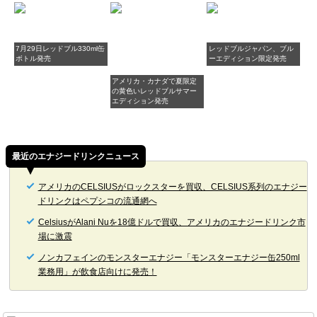
7月29日レッドブル330ml缶
レッドブルジャパン、ブル
ボトル発売
ーエディション限定発売
アメリカ・カナダで夏限定
の黄色いレッドブルサマー
エディション発売
最近のエナジードリンクニュース
アメリカのCELSIUSがロックスターを買収、CELSIUS系列のエナジー
ドリンクはペプシコの流通網へ
CelsiusがAlani Nuを18億ドルで買収、アメリカのエナジードリンク市
場に激震
ノンカフェインのモンスターエナジー「モンスターエナジー缶250ml
業務用」が飲食店向けに発売！