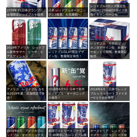
レッドブル×ホンダ限定缶
2019年 F1日本グランプリ
日本 レッドブルオーガニッ
185mlと250mlの2サイズ発
会場限定レッドブルを販売
クス3種類、全国展開へ
売！キャンペーンも
レッドブル トロロッソ・
2019年アメリカ レッドブ
ホンダデザイン缶、鈴鹿サ
ル新作サマー、ピーチ、ピ
レッドブルGLAY限定デザ
ーキットで期間・数量限定
アエディション
イン缶、数量限定発売！
販売
アメリカ レッドブル カモ
2018年6月5日 日本で新作
2018年4月 日本でレッド
缶2018年夏、店舗限定で発
レッドブル・オーガニック
ブル x ストリートファイタ
売！
ス発売！
ーVコラボ缶発売！
2018年4月 アメリカでレ
各国でストリートファイタ
オーストリア レッドブル
ッドブル・オーガニックス
ー 30周年記念レッドブル限
オーガニックスシリーズ発