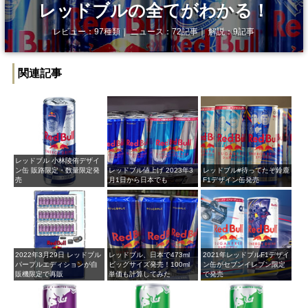
レッドブルの全てがわかる！
レビュー：97種類｜ ニュース：72記事｜ 解説：9記事
関連記事
レッドブル 小林陵侑デザイ
ン缶 販路限定・数量限定発
レッドブル値上げ 2023年3
レッドブル#待ってたぞ鈴鹿​
売
月1日から日本でも
F1デザイン缶発売
2022年3月29日 レッドブル
レッドブル、日本で473ml
2021年レッドブルF1デザイ
パープルエディションが自
ビッグサイズ発売！100ml
ン缶がセブンイレブン限定
販機限定で再販
単価も計算してみた
で発売