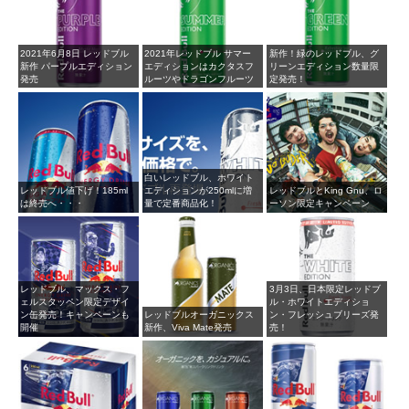
2021年6月8日 レッドブル
2021年レッドブル サマー
新作！緑のレッドブル、グ
新作 パープルエディション
エディションはカクタスフ
リーンエディション数量限
発売
ルーツやドラゴンフルーツ
定発売！
白いレッドブル、ホワイト
レッドブル値下げ！185ml
エディションが250mlに増
レッドブルとKing Gnu、ロ
は終売へ・・・
量で定番商品化！
ーソン限定キャンペーン
レッドブル、マックス・フ
3月3日、日本限定レッドブ
ェルスタッペン限定デザイ
ル・ホワイトエディショ
ン缶発売！キャンペーンも
レッドブルオーガニックス
ン・フレッシュブリーズ発
開催
新作、Viva Mate発売
売！