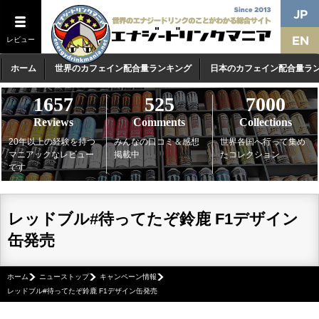
レビュー
ホーム
世界のカフェイン配合量ランキング
日本のカフェイン配合量ラ
1657
525
7000
Reviews
Comments
Collections
20年以上の経験を持つ
みんなの口コミ＆感想
世界各国へ行って集め
マニアックなレビュー
掲載中
たコレクション
です
レッドブル#待ってたぞ鈴鹿​ F1デザイン
缶発売
ホーム
ニューストップ
キャンペーン情報
レッドブル#待ってたぞ鈴鹿​ F1デザイン缶発売