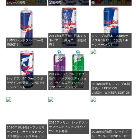
シリーズ発売
定缶発売！
売
2017年4月下旬、日本でも
レッドブル日本、330mlサ
日本でレッドブル355ml発
ネイマール限定コラボ缶発
イズを3月14日に発売！キ
売決定！
売！
ャンペーンも！
2017年アメリカレッドブル
レッドブルBC Oneコラボ
新作、パープルエディショ
デザイン缶発売！LINEでキ
ン、ライムエディション、
2016年後半もレッドブル新
ャンペーンも
サマーエディション
作続々！EDICION
LIMON、WINTER EDITION
2016アメリカ レッドブル
サマーエディションキウイ
2016年10月4日～ファミリ
ツイスト発売
ーマート、サークルＫサン
2016年4月5日～レッドブ
クス限定レッドブルキャン
ル・エアレース2016 ロー