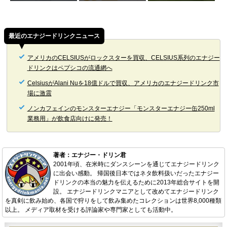
最近のエナジードリンクニュース
アメリカのCELSIUSがロックスターを買収、CELSIUS系列のエナジー
ドリンクはペプシコの流通網へ
CelsiusがAlani Nuを18億ドルで買収、アメリカのエナジードリンク市
場に激震
ノンカフェインのモンスターエナジー「モンスターエナジー缶250ml
業務用」が飲食店向けに発売！
著者：エナジー・ドリン君
2001年頃、在米時にダンスシーンを通じてエナジードリンク
に出会い感動。 帰国後日本ではネタ飲料扱いだったエナジー
ドリンクの本当の魅力を伝えるために2013年総合サイトを開
設。 エナジードリンクマニアとして改めてエナジードリンク
を真剣に飲み始め、各国で狩りをして飲み集めたコレクションは世界8,000種類
以上。 メディア取材を受ける評論家や専門家としても活動中。