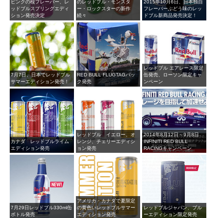
ピンクの桜フレーバー、レ
のレッドブル・モンスタ
2015年10月6日、日本独自
ッドブルスプリングエディ
ー・ロックスターの新作
フレーバーぶどう味のレッ
ション発売決定
続々
ドブル新商品発売決定！
レッドブル エアレース限定
7月7日、日本でレッドブル
RED BULL FLUGTAGパッ
缶発売、ローソン限定キャ
サマーエディション発売！
ク発売
ンペーン
レッドブル イエロー、オ
2014年8月12日～9月8日
カナダ レッドブルライム
レンジ、チェリーエディシ
INFINITI RED BULL
エディション発売
ョン発売
RACINGキャンペーン
アメリカ・カナダで夏限定
7月29日レッドブル330ml缶
の黄色いレッドブルサマー
レッドブルジャパン、ブル
ボトル発売
エディション発売
ーエディション限定発売