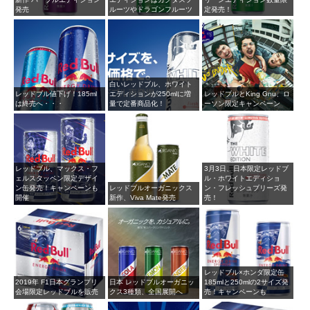
発売
ルーツやドラゴンフルーツ
定発売！
白いレッドブル、ホワイト
レッドブル値下げ！185ml
エディションが250mlに増
レッドブルとKing Gnu、ロ
は終売へ・・・
量で定番商品化！
ーソン限定キャンペーン
レッドブル、マックス・フ
3月3日、日本限定レッドブ
ェルスタッペン限定デザイ
ル・ホワイトエディショ
ン缶発売！キャンペーンも
レッドブルオーガニックス
ン・フレッシュブリーズ発
開催
新作、Viva Mate発売
売！
レッドブル×ホンダ限定缶
2019年 F1日本グランプリ
日本 レッドブルオーガニッ
185mlと250mlの2サイズ発
会場限定レッドブルを販売
クス3種類、全国展開へ
売！キャンペーンも