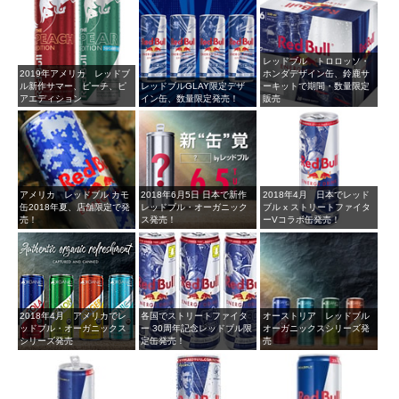
レッドブル トロロッソ・
2019年アメリカ レッドブ
ホンダデザイン缶、鈴鹿サ
ル新作サマー、ピーチ、ピ
レッドブルGLAY限定デザ
ーキットで期間・数量限定
アエディション
イン缶、数量限定発売！
販売
アメリカ レッドブル カモ
2018年6月5日 日本で新作
2018年4月 日本でレッド
缶2018年夏、店舗限定で発
レッドブル・オーガニック
ブル x ストリートファイタ
売！
ス発売！
ーVコラボ缶発売！
2018年4月 アメリカでレ
各国でストリートファイタ
オーストリア レッドブル
ッドブル・オーガニックス
ー 30周年記念レッドブル限
オーガニックスシリーズ発
シリーズ発売
定缶発売！
売