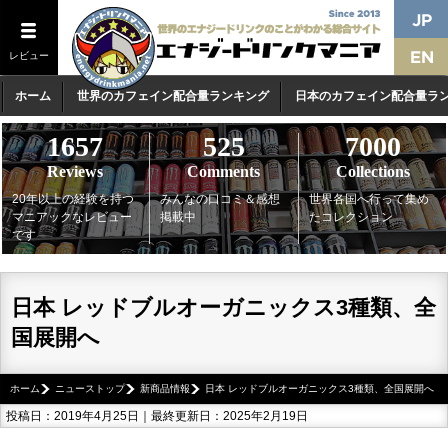
レビュー
ホーム
世界のカフェイン配合量ランキング
日本のカフェイン配合量ラ
1657
525
7000
Reviews
Comments
Collections
20年以上の経験を持つ
みんなの口コミ＆感想
世界各国へ行って集め
マニアックなレビュー
掲載中
たコレクション
です
日本 レッドブルオーガニックス3種類、全
国展開へ
ホーム
ニューストップ
新商品情報
日本 レッドブルオーガニックス3種類、全国展開へ
投稿日：2019年4月25日｜最終更新日：2025年2月19日