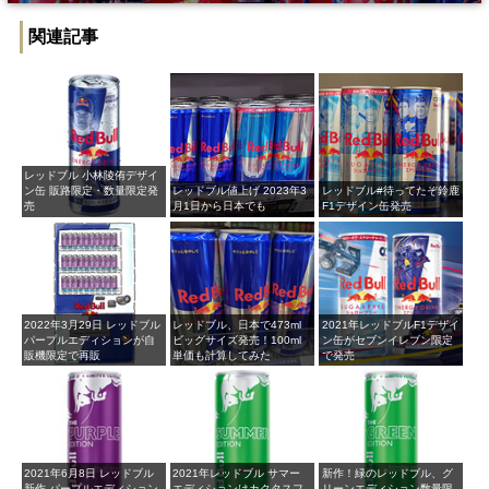
関連記事
レッドブル 小林陵侑デザイ
ン缶 販路限定・数量限定発
レッドブル値上げ 2023年3
レッドブル#待ってたぞ鈴鹿​
売
月1日から日本でも
F1デザイン缶発売
2022年3月29日 レッドブル
レッドブル、日本で473ml
2021年レッドブルF1デザイ
パープルエディションが自
ビッグサイズ発売！100ml
ン缶がセブンイレブン限定
販機限定で再販
単価も計算してみた
で発売
2021年6月8日 レッドブル
2021年レッドブル サマー
新作！緑のレッドブル、グ
新作 パープルエディション
エディションはカクタスフ
リーンエディション数量限