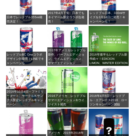
2017年4月下旬、日本でも
レッドブル日本、330mlサ
日本でレッドブル355ml発
ネイマール限定コラボ缶発
イズを3月14日に発売！キ
売決定！
売！
ャンペーンも！
2017年アメリカレッドブル
レッドブルBC Oneコラボ
新作、パープルエディショ
2016年後半もレッドブル新
デザイン缶発売！LINEでキ
ン、ライムエディション、
作続々！EDICION
ャンペーンも
サマーエディション
LIMON、WINTER EDITION
2016年10月4日～ファミリ
ーマート、サークルＫサン
2016アメリカ レッドブル
2016年4月5日～レッドブ
クス限定レッドブルキャン
サマーエディションキウイ
ル・エアレース2016 ロー
ペーン
ツイスト発売
ソンキャンペーン開始
アメリカ 2015年2016年