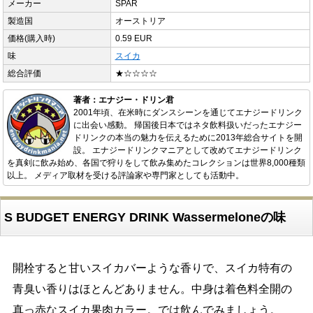
メーカー
SPAR
製造国
オーストリア
価格(購入時)
0.59 EUR
味
スイカ
総合評価
★☆☆☆☆
著者：エナジー・ドリン君
2001年頃、在米時にダンスシーンを通じてエナジードリンク
に出会い感動。 帰国後日本ではネタ飲料扱いだったエナジー
ドリンクの本当の魅力を伝えるために2013年総合サイトを開
設。 エナジードリンクマニアとして改めてエナジードリンク
を真剣に飲み始め、各国で狩りをして飲み集めたコレクションは世界8,000種類
以上。 メディア取材を受ける評論家や専門家としても活動中。
S BUDGET ENERGY DRINK Wassermeloneの味
開栓すると甘いスイカバーような香りで、スイカ特有の
青臭い香りはほとんどありません。中身は着色料全開の
真っ赤なスイカ果肉カラー。では飲んでみましょう。