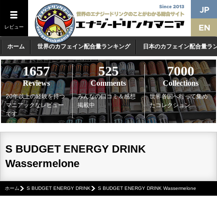
レビュー
ホーム
世界のカフェイン配合量ランキング
日本のカフェイン配合量ラ
1657
525
7000
Reviews
Comments
Collections
20年以上の経験を持つ
みんなの口コミ＆感想
世界各国へ行って集め
マニアックなレビュー
掲載中
たコレクション
です
S BUDGET ENERGY DRINK
Wassermelone
ホーム
S BUDGET ENERGY DRINK
S BUDGET ENERGY DRINK Wassermelone