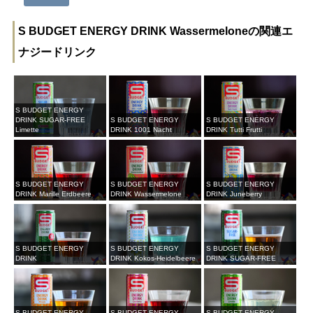
S BUDGET ENERGY DRINK Wassermeloneの関連エ
ナジードリンク
S BUDGET ENERGY
DRINK SUGAR-FREE
S BUDGET ENERGY
S BUDGET ENERGY
Limette
DRINK 1001 Nacht
DRINK Tutti Frutti
S BUDGET ENERGY
S BUDGET ENERGY
S BUDGET ENERGY
DRINK Marille Erdbeere
DRINK Wassermelone
DRINK Juneberry
S BUDGET ENERGY
S BUDGET ENERGY
S BUDGET ENERGY
DRINK
DRINK Kokos-Heidelbeere
DRINK SUGAR-FREE
S BUDGET ENERGY
S BUDGET ENERGY
S BUDGET ENERGY