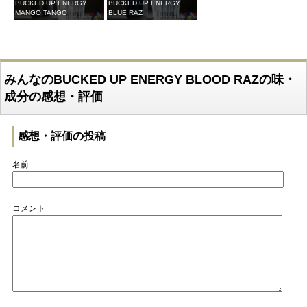
BUCKED UP ENERGY
BUCKED UP ENERGY
MANGO TANGO
BLUE RAZ
みんなのBUCKED UP ENERGY BLOOD RAZの味・
成分の感想・評価
感想・評価の投稿
名前
コメント