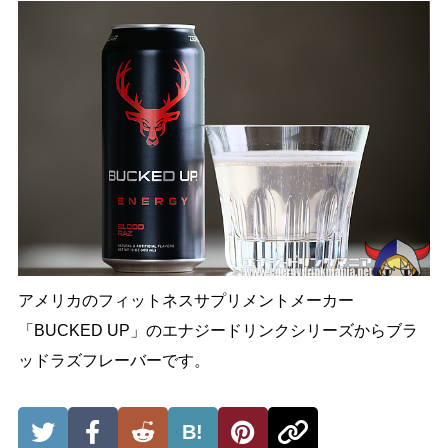
アメリカのフィットネスサプリメントメーカー
「BUCKED UP」のエナジードリンクシリーズからブラ
ッドラズフレーバーです。
B!