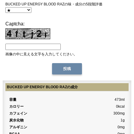
BUCKED UP ENERGY BLOOD RAZの味・成分の5段階評価
Captcha:
画像の中に見える文字を入力してください。
BUCKED UP ENERGY BLOOD RAZの成分
容量
473ml
カロリー
0kcal
カフェイン
300mg
炭水化物
1g
アルギニン
0mg
BCAA
0mg