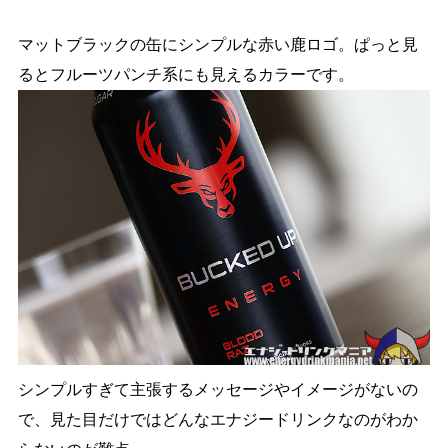
マットブラックの缶にシンプルな赤い鹿ロゴ。ぱっと見
るとフルーツパンチ系にも見えるカラーです。
シンプルすぎて主張するメッセージやイメージがないの
で、見た目だけではどんなエナジードリンクなのがわか