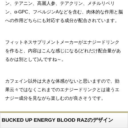
ン、テアニン、高麗人参、テアクリン、メチルリベリ
ン、α-GPC、フペルジンAなどを含む、肉体的な作用と脳
への作用どちらにも対応する成分が配合されています。
フィットネスサプリメントメーカーがエナジードリンク
を作ると、内容はこんな感じになる(どれだけ配合量があ
るかは別として)んですね～。
カフェイン以外は大きな体感がないと思いますので、効
果云々ではなくこれまでのエナジードリンクとは違うエ
ナジー成分を見ながら楽しむのが良さそうです。
BUCKED UP ENERGY BLOOD RAZのデザイン