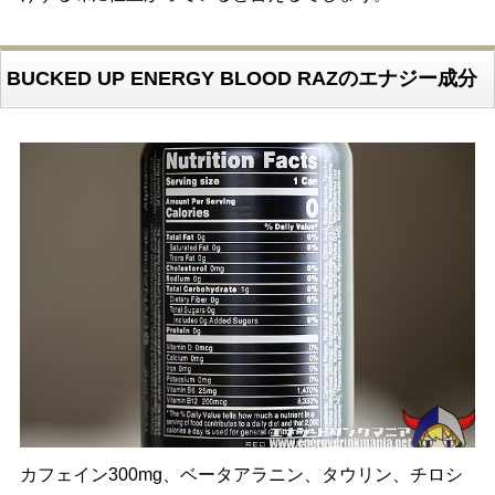
BUCKED UP ENERGY BLOOD RAZのエナジー成分
カフェイン300mg、ベータアラニン、タウリン、チロシ