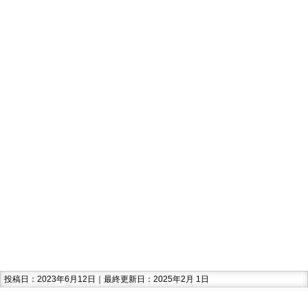
投稿日：2023年6月12日｜最終更新日：2025年2月 1日