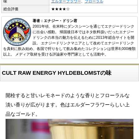
味
エルダーフラワー
、
フローラル
総合評価
★★★★☆
著者：エナジー・ドリン君
2001年頃、在米時にダンスシーンを通じてエナジードリンク
に出会い感動。 帰国後日本ではネタ飲料扱いだったエナジー
ドリンクの本当の魅力を伝えるために2013年総合サイトを開
設。 エナジードリンクマニアとして改めてエナジードリンク
を真剣に飲み始め、各国で狩りをして飲み集めたコレクションは世界8,000種類
以上。 メディア取材を受ける評論家や専門家としても活動中。
CULT RAW ENERGY HYLDEBLOMSTの味
開栓すると甘いレモネードのような香りとフローラルな
淡い香りが広がります。色はエルダーフラワーらしい上
品なゴールド。