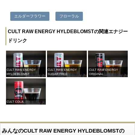
エルダーフラワー
フローラル
CULT RAW ENERGY HYLDEBLOMSTの関連エナジー
ドリンク
CULT RAW ENERGY
CULT RAW ENERGY
CULT RAW ENERGY
HYLDEBLOMST
SUGAR FREE
ORIGINAL
CULT COLA
みんなのCULT RAW ENERGY HYLDEBLOMSTの