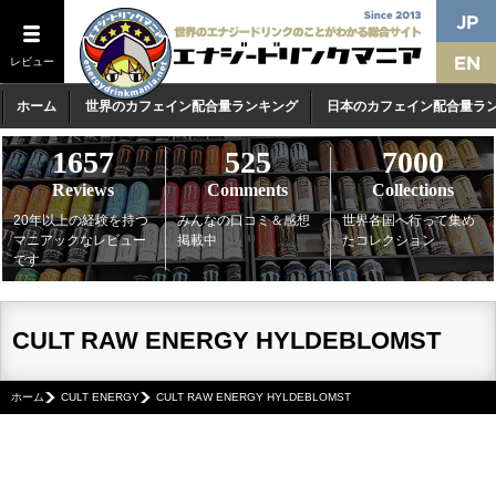
レビュー
ホーム
世界のカフェイン配合量ランキング
日本のカフェイン配合量ラ
1657
525
7000
Reviews
Comments
Collections
20年以上の経験を持つ
みんなの口コミ＆感想
世界各国へ行って集め
マニアックなレビュー
掲載中
たコレクション
です
CULT RAW ENERGY HYLDEBLOMST
ホーム
CULT ENERGY
CULT RAW ENERGY HYLDEBLOMST