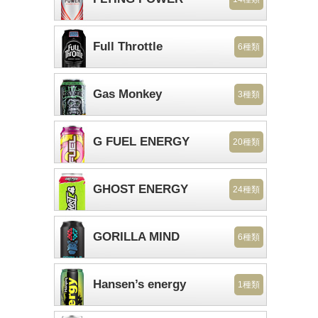
Full Throttle
6種類
Gas Monkey
3種類
G FUEL ENERGY
20種類
GHOST ENERGY
24種類
GORILLA MIND
6種類
Hansen’s energy
1種類