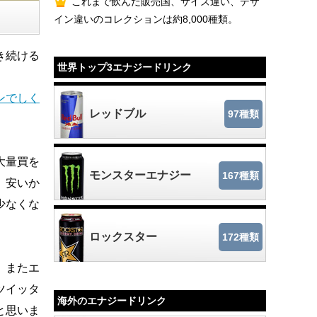
これまで飲んだ販売国、サイズ違い、デザ
イン違いのコレクションは約8,000種類。
き続ける
世界トップ3エナジードリンク
ンでしく
レッドブル
97種類
大量買を
モンスターエナジー
167種類
、安いか
少なくな
ロックスター
172種類
、またエ
ツイッタ
海外のエナジードリンク
と思いま