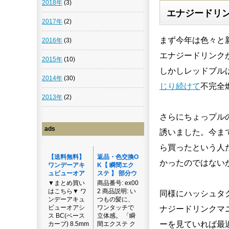
2018年
(3)
エナジードリ
2017年
(2)
まず今年は色々と
2016年
(3)
エナジードリンク
2015年
(10)
しかしレッドブル
2014年
(30)
じり続けて
不完全
2013年
(2)
さらにちょっプル
ads
誘いました。今ま
ら買ったという人
かったのではない
同様にハッシュタ
ナジードリンクマ
ーを見ていれば最