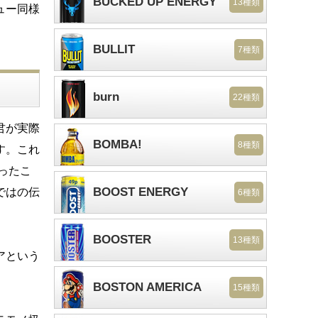
BUCKED UP ENERGY
13種類
ュー同様
BULLIT
7種類
burn
22種類
君が実際
BOMBA!
8種類
す。これ
ったこ
BOOST ENERGY
ではの伝
6種類
BOOSTER
13種類
アという
BOSTON AMERICA
15種類