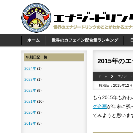
ホーム
世界のカフェイン配合量ランキング
年別日記一覧
2015年
2024年
(1)
ホーム
エナジー・
2023年
(1)
投稿日：2015年12月
2022年
(9)
もう2015年も
2021年
(10)
グ企画
が年末に残
2020年
(3)
てみようと思いま
2019年
(5)