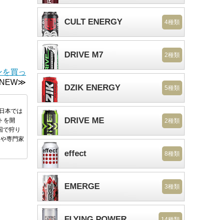
CULT ENERGY
4種類
DRIVE M7
2種類
ンを買っ
EW≫
DZIK ENERGY
5種類
後日本では
DRIVE ME
トを開
2種類
国で狩り
家や専門家
effect
8種類
EMERGE
3種類
FLYING POWER
14種類