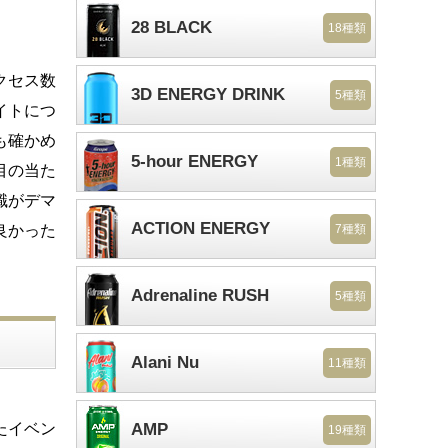
28 BLACK
18種類
クセス数
3D ENERGY DRINK
5種類
イトにつ
も確かめ
5-hour ENERGY
1種類
目の当た
識がデマ
ACTION ENERGY
良かった
7種類
Adrenaline RUSH
5種類
Alani Nu
11種類
たイベン
AMP
19種類