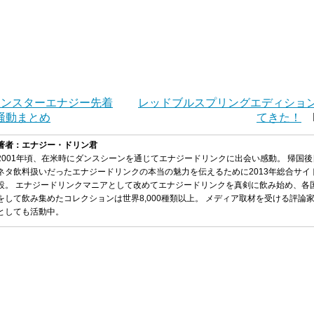
年モンスターエナジー先着
レッドブルスプリングエディショ
ア騒動まとめ
てきた！
N
著者：エナジー・ドリン君
2001年頃、在米時にダンスシーンを通じてエナジードリンクに出会い感動。 帰国
ネタ飲料扱いだったエナジードリンクの本当の魅力を伝えるために2013年総合サイ
設。 エナジードリンクマニアとして改めてエナジードリンクを真剣に飲み始め、各
をして飲み集めたコレクションは世界8,000種類以上。 メディア取材を受ける評論
としても活動中。