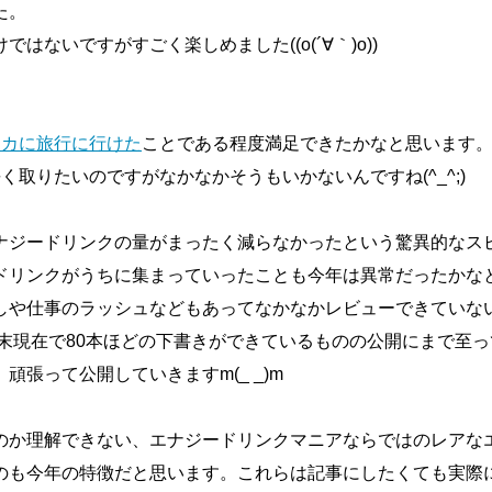
た。
はないですがすごく楽しめました((o(´∀｀)o))
リカに旅行に行けた
ことである程度満足できたかなと思います
く取りたいのですがなかなかそうもいかないんですね(^_^;)
ナジードリンクの量がまったく減らなかったという驚異的なス
ドリンクがうちに集まっていったことも今年は異常だったかな
しや仕事のラッシュなどもあってなかなかレビューできていな
年末現在で80本ほどの下書きができているものの公開にまで至
頑張って公開していきますm(_ _)m
のか理解できない、エナジードリンクマニアならではのレアな
のも今年の特徴だと思います。これらは記事にしたくても実際