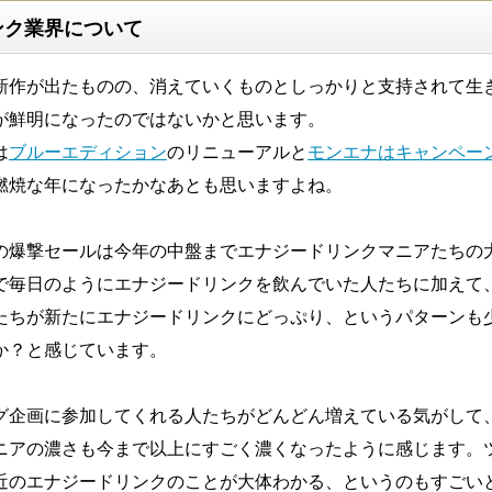
ンク業界について
新作が出たものの、消えていくものとしっかりと支持されて生
が鮮明になったのではないかと思います。
は
ブルーエディション
のリニューアルと
モンエナはキャンペー
燃焼な年になったかなあとも思いますよね。
の爆撃セールは今年の中盤までエナジードリンクマニアたちの
で毎日のようにエナジードリンクを飲んでいた人たちに加えて
たちが新たにエナジードリンクにどっぷり、というパターンも
か？と感じています。
グ企画に参加してくれる人たちがどんどん増えている気がして
ニアの濃さも今まで以上にすごく濃くなったように感じます。
近のエナジードリンクのことが大体わかる、というのもすごい