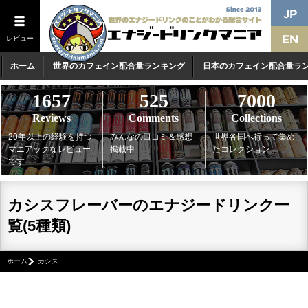
レビュー
ホーム
世界のカフェイン配合量ランキング
日本のカフェイン配合量ラ
1657
525
7000
Reviews
Comments
Collections
20年以上の経験を持つ
みんなの口コミ＆感想
世界各国へ行って集め
マニアックなレビュー
掲載中
たコレクション
です
カシスフレーバーのエナジードリンク一
覧(5種類)
ホーム
カシス