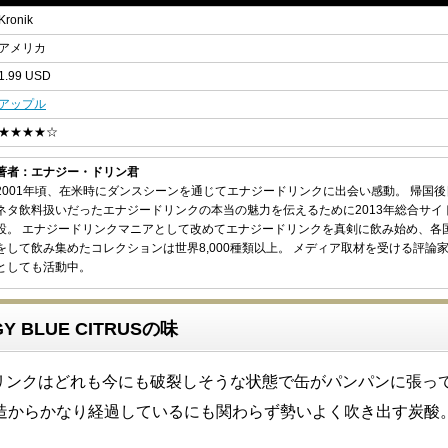
Kronik
アメリカ
1.99 USD
アップル
★★★★☆
著者：エナジー・ドリン君
2001年頃、在米時にダンスシーンを通じてエナジードリンクに出会い感動。 帰国
ネタ飲料扱いだったエナジードリンクの本当の魅力を伝えるために2013年総合サイ
設。 エナジードリンクマニアとして改めてエナジードリンクを真剣に飲み始め、各
をして飲み集めたコレクションは世界8,000種類以上。 メディア取材を受ける評論
としても活動中。
RGY BLUE CITRUSの味
ードリンクはどれも今にも破裂しそうな状態で缶がパンパンに張っ
造からかなり経過しているにも関わらず勢いよく吹き出す炭酸