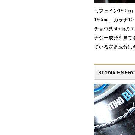
カフェイン150m
150mg、ガラナ1
チョウ葉50mg
ナジー成分を見て
ている定番成分は
Kronik ENE