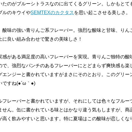
いたのがブルーシトラスなのに出てくるグリーン。しかもとて
ブルのキウイや
SEMTEXのカクタス
を思い起こさせる美しさ。
、酸味の強い青りんご系フレーバー。強烈な酸味と甘味、りん
上に良い組み合わせで驚きの美味しさ！
実感がある満足度の高いフレーバーを実現。青りんご独特の酸
ので、強烈なパンチのあるフレーバーにとどまらず爽快感も楽
グエンジーと書かれていますがまさにそのとおり。このグリー
すね(●´ω｀●)
ルフレーバーと書かれていますが、それにしては色々なフルー
ません。缶に書かれている味とはかなり違う気もしますが、商
が高く飲みやすいと思います。特に夏場はこの酸味が恋しくな