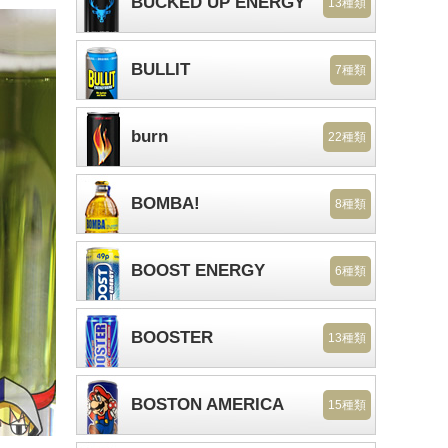
BUCKED UP ENERGY
13種類
BULLIT
7種類
burn
22種類
BOMBA!
8種類
BOOST ENERGY
6種類
BOOSTER
13種類
BOSTON AMERICA
15種類