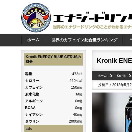
ホーム
世界のカフェイン配合量ランキング
Kronik ENERGY BLUE CITRUSの
Kronik EN
成分
容量
473ml
ホーム
Kronik
カロリー
260kcal
投稿日：2018年5月
カフェイン
150mg
炭水化物
60g
アルギニン
0mg
BCAA
0mg
ナイアシン
40mg
タウリン
2000mg
ads