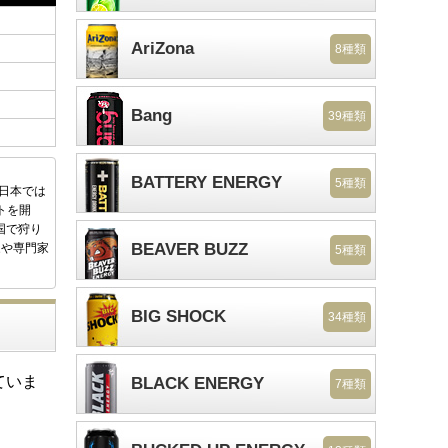
AriZona
8種類
Bang
39種類
BATTERY ENERGY
5種類
後日本では
トを開
国で狩り
BEAVER BUZZ
家や専門家
5種類
BIG SHOCK
34種類
ていま
BLACK ENERGY
7種類
。