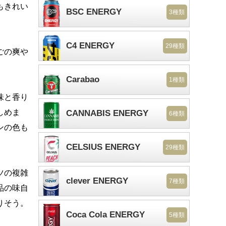
もきれい
BSC ENERGY
3種類
C4 ENERGY
29種類
ごの爽や
Carabao
1種類
味と香り
しめま
CANNABIS ENERGY
6種類
ンの色も
CELSIUS ENERGY
29種類
ツの複雑
clever ENERGY
7種類
品の味自
りそう。
Coca Cola ENERGY
5種類