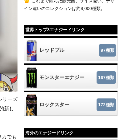
これまで飲んだ販売国、サイズ違い、デザ
イン違いのコレクションは約8,000種類。
世界トップ3エナジードリンク
レッドブル
97種類
モンスターエナジー
167種類
シリーズ
ロックスター
172種類
較的新し
海外のエナジードリンク
リカでも