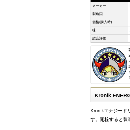
メーカー
製造国
価格(購入時)
味
総合評価
Kronik ENE
Kronikエナジ
す。開栓すると製