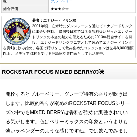
味
ブルーベリー
総合評価
★★★☆☆
著者：エナジー・ドリン君
2001年頃、在米時にダンスシーンを通じてエナジードリンク
に出会い感動。 帰国後日本ではネタ飲料扱いだったエナジー
ドリンクの本当の魅力を伝えるために2013年総合サイトを開
設。 エナジードリンクマニアとして改めてエナジードリンク
を真剣に飲み始め、各国で狩りをして飲み集めたコレクションは世界8,000種類
以上。 メディア取材を受ける評論家や専門家としても活動中。
ROCKSTAR FOCUS MIXED BERRYの味
開栓するとブルーベリー、グレープ特有の香りが吹き出
します。比較的香りが弱めのROCKSTAR FOCUSシリー
ズの中でもMIXED BERRYは香料が強めに調整されてい
る気がします。色はベリーミックスの印象というよりも
薄いラベンダーのような感じですね。では飲んでみまし