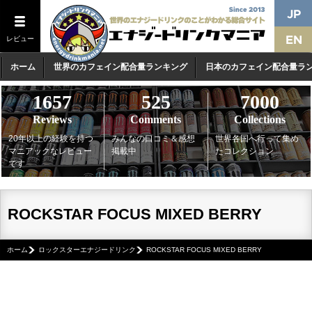
レビュー
ホーム
世界のカフェイン配合量ランキング
日本のカフェイン配合量ラ
1657
525
7000
Reviews
Comments
Collections
20年以上の経験を持つ
みんなの口コミ＆感想
世界各国へ行って集め
マニアックなレビュー
掲載中
たコレクション
です
ROCKSTAR FOCUS MIXED BERRY
ホーム
ロックスターエナジードリンク
ROCKSTAR FOCUS MIXED BERRY