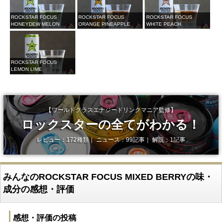
ROCKSTAR FOCUS
ROCKSTAR FOCUS
ROCKSTAR FOCUS
HONEYDEW MELON
ORANGE PINEAPPLE
WHITE PEACH
ROCKSTAR FOCUS
LEMON LIME
【ワールドクラスエナジードリンクマニア監修】
ロックスターの全てがわかる！
レビュー：172種類｜ ニュース：99記事｜ 解説：1記事
みんなのROCKSTAR FOCUS MIXED BERRYの味・
成分の感想・評価
感想・評価の投稿