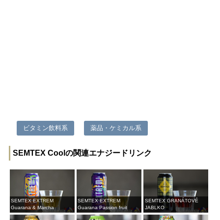
ビタミン飲料系
薬品・ケミカル系
SEMTEX Coolの関連エナジードリンク
SEMTEX EXTREM
SEMTEX EXTREM
SEMTEX GRANÁTOVÉ
Guarana & Marcha
Guarana Passion fruit
JABLKO