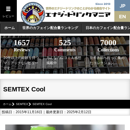
レビュー
ホーム
世界のカフェイン配合量ランキング
日本のカフェイン配合量ラ
1657
525
7000
Reviews
Comments
Collections
20年以上の経験を持つ
みんなの口コミ＆感想
世界各国へ行って集め
マニアックなレビュー
掲載中
たコレクション
です
SEMTEX Cool
ホーム
SEMTEX
SEMTEX Cool
投稿日：2015年11月16日｜最終更新日：2025年2月12日