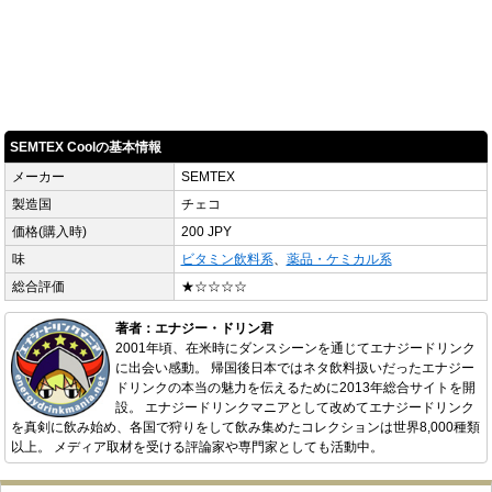
SEMTEX Coolの基本情報
メーカー
SEMTEX
製造国
チェコ
価格(購入時)
200 JPY
味
ビタミン飲料系
、
薬品・ケミカル系
総合評価
★☆☆☆☆
著者：エナジー・ドリン君
2001年頃、在米時にダンスシーンを通じてエナジードリンク
に出会い感動。 帰国後日本ではネタ飲料扱いだったエナジー
ドリンクの本当の魅力を伝えるために2013年総合サイトを開
設。 エナジードリンクマニアとして改めてエナジードリンク
を真剣に飲み始め、各国で狩りをして飲み集めたコレクションは世界8,000種類
以上。 メディア取材を受ける評論家や専門家としても活動中。