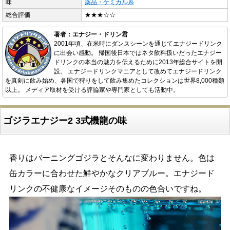
味
薬品・ケミカル系
総合評価
★★★☆☆
著者：エナジー・ドリン君
2001年頃、在米時にダンスシーンを通じてエナジードリンク
に出会い感動。 帰国後日本ではネタ飲料扱いだったエナジー
ドリンクの本当の魅力を伝えるために2013年総合サイトを開
設。 エナジードリンクマニアとして改めてエナジードリンク
を真剣に飲み始め、各国で狩りをして飲み集めたコレクションは世界8,000種類
以上。 メディア取材を受ける評論家や専門家としても活動中。
ゴジラエナジー2 3式機龍の味
香りはバーニングゴジラとそんなに変わりません。色は
缶カラーに合わせた鮮やかなクリアブルー。エナジード
リンクの不健康なイメージそのものの色合いですね。