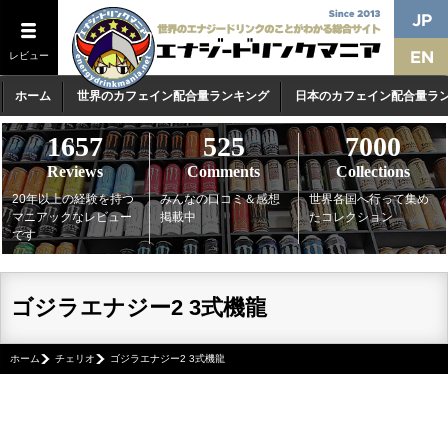
レビュー
ホーム
世界のカフェイン配合量ランキング
日本のカフェイン配合量ラ
1657
525
7000
Reviews
Comments
Collections
20年以上の経験を持つ
みんなの口コミ＆感想
世界各国へ行って集め
マニアックなレビュー
掲載中
たコレクション
です
ゴジラエナジー2 3式機龍
ホーム
チェリオ
ゴジラエナジー2 3式機龍