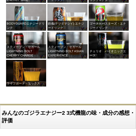
BODYGUARDエナジードリ
鉄魂(テツダマシイ) エナジ
ゴーストバスターズ・エナ
ンク
ードリンク
ジードリンク
スティーブン・セガール
スティーブン・セガール
LIGHTNING BOLT
LIGHTNING BOLT ASIAN
チェリオ バイオニックエ
CHERRY CHARGE
EXPERIENCE
ース
ライフガード・エックス
みんなのゴジラエナジー2 3式機龍の味・成分の感想・
評価