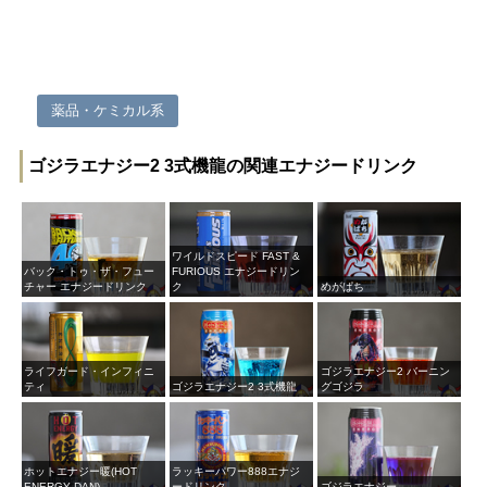
薬品・ケミカル系
ゴジラエナジー2 3式機龍の関連エナジードリンク
ワイルドスピード FAST &
バック・トゥ・ザ・フュー
FURIOUS エナジードリン
チャー エナジードリンク
ク
めがぱち
ライフガード・インフィニ
ゴジラエナジー2 バーニン
ティ
ゴジラエナジー2 3式機龍
グゴジラ
ホットエナジー暖(HOT
ラッキーパワー888エナジ
ENERGY DAN)
ードリンク
ゴジラエナジー