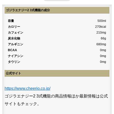
ゴジラエナジー2 3式機龍の成分
容量
500ml
カロリー
270kcal
カフェイン
210mg
炭水化物
66g
アルギニン
680mg
BCAA
0mg
ナイアシン
0mg
タウリン
0mg
公式サイト
https://www.cheerio.co.jp/
ゴジラエナジー2 3式機龍の商品情報ほか最新情報は公式
サイトもチェック。