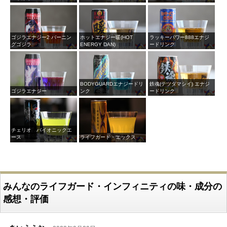
ゴジラエナジー2 バーニン
ホットエナジー暖(HOT
ラッキーパワー888エナジ
グゴジラ
ENERGY DAN)
ードリンク
BODYGUARDエナジードリ
鉄魂(テツダマシイ) エナジ
ゴジラエナジー
ンク
ードリンク
チェリオ バイオニックエ
ース
ライフガード・エックス
みんなのライフガード・インフィニティの味・成分の
感想・評価