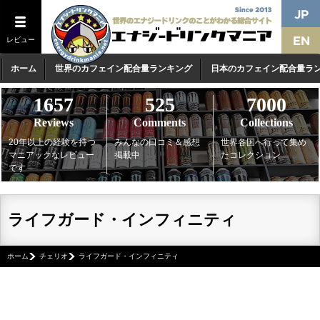
レビュー
ホーム
世界のカフェイン配合量ランキング
日本のカフェイン配合量ラ
1657
525
7000
Reviews
Comments
Collections
20年以上の経験を持つ
みんなの口コミ＆感想
世界各国へ行って集め
マニアックなレビュー
掲載中
たコレクション
です
ライフガード・インフィニティ
ホーム
チェリオ
ライフガード・インフィニティ