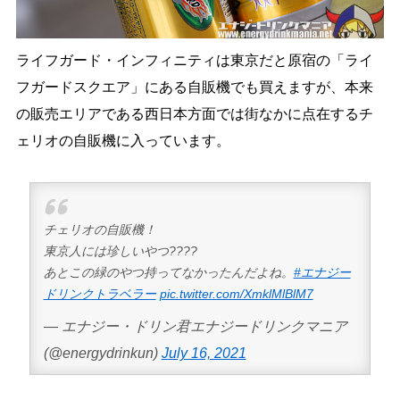
ライフガード・インフィニティは東京だと原宿の「ライ
フガードスクエア」にある自販機でも買えますが、本来
の販売エリアである西日本方面では街なかに点在するチ
ェリオの自販機に入っています。
チェリオの自販機！
東京人には珍しいやつ????
あとこの緑のやつ持ってなかったんだよね。
#エナジー
ドリンクトラベラー
pic.twitter.com/XmklMlBlM7
— エナジー・ドリン君エナジードリンクマニア
(@energydrinkun)
July 16, 2021