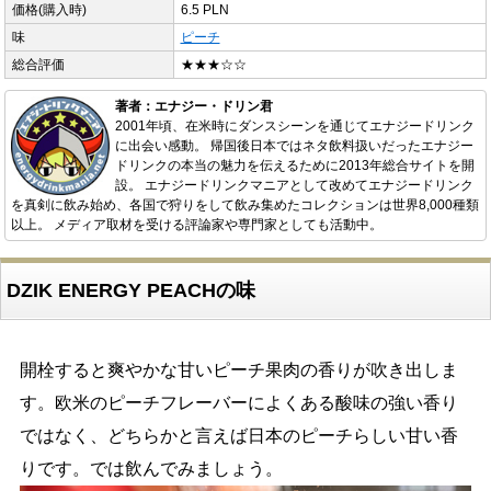
価格(購入時)
6.5 PLN
味
ピーチ
総合評価
★★★☆☆
著者：エナジー・ドリン君
2001年頃、在米時にダンスシーンを通じてエナジードリンク
に出会い感動。 帰国後日本ではネタ飲料扱いだったエナジー
ドリンクの本当の魅力を伝えるために2013年総合サイトを開
設。 エナジードリンクマニアとして改めてエナジードリンク
を真剣に飲み始め、各国で狩りをして飲み集めたコレクションは世界8,000種類
以上。 メディア取材を受ける評論家や専門家としても活動中。
DZIK ENERGY PEACHの味
開栓すると爽やかな甘いピーチ果肉の香りが吹き出しま
す。欧米のピーチフレーバーによくある酸味の強い香り
ではなく、どちらかと言えば日本のピーチらしい甘い香
りです。では飲んでみましょう。