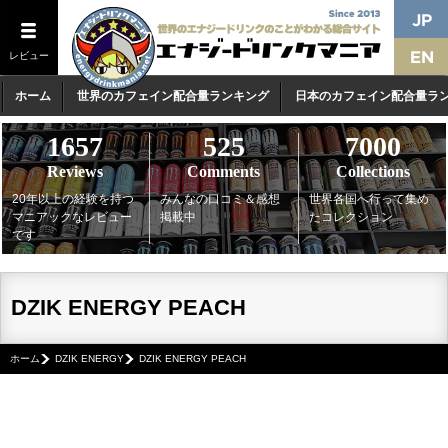
レビュー
ホーム
世界のカフェイン配合量ランキング
日本のカフェイン配合量ラ
1657
525
7000
Reviews
Comments
Collections
20年以上の経験を持つ
みんなの口コミ＆感想
世界各国へ行って集め
マニアックなレビュー
掲載中
たコレクション
です
DZIK ENERGY PEACH
ホーム
DZIK ENERGY
DZIK ENERGY PEACH