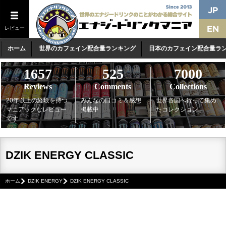
レビュー
ホーム
世界のカフェイン配合量ランキング
日本のカフェイン配合量ラ
1657
525
7000
Reviews
Comments
Collections
20年以上の経験を持つ
みんなの口コミ＆感想
世界各国へ行って集め
マニアックなレビュー
掲載中
たコレクション
です
DZIK ENERGY CLASSIC
ホーム
DZIK ENERGY
DZIK ENERGY CLASSIC