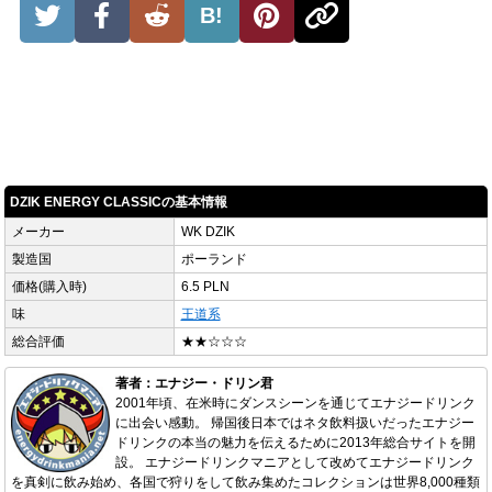
B!
DZIK ENERGY CLASSICの基本情報
メーカー
WK DZIK
製造国
ポーランド
価格(購入時)
6.5 PLN
味
王道系
総合評価
★★☆☆☆
著者：エナジー・ドリン君
2001年頃、在米時にダンスシーンを通じてエナジードリンク
に出会い感動。 帰国後日本ではネタ飲料扱いだったエナジー
ドリンクの本当の魅力を伝えるために2013年総合サイトを開
設。 エナジードリンクマニアとして改めてエナジードリンク
を真剣に飲み始め、各国で狩りをして飲み集めたコレクションは世界8,000種類