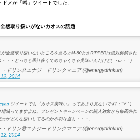
トドメが「噂」ツイートでした。
4日、全然取り扱いがないカオスの話題
が全然取り扱いないところを見るとM-80とかRIPPERは絶対解禁され
・・・どっちも果汁多くてめちゃくちゃ美味いんだけど(´・ω・｀)
・ドリン君エナジードリンクマニア (@energydrinkun)
12, 2014
cyan
ツイートでも『カオス美味い』ってあまり見ないです(；´∀｀)
り場減ってますよね。プレゼントキャンペーンの購入対象から毎回外れ
売元がどんな扱いしてるのか不明な点も・・・。
・ドリン君エナジードリンクマニア (@energydrinkun)
12, 2014