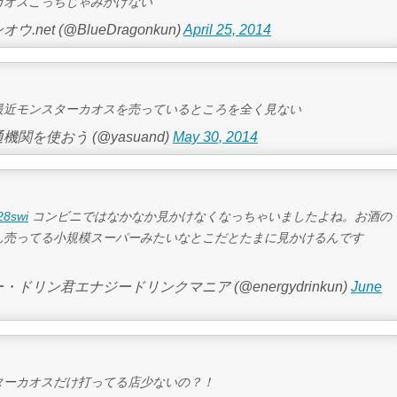
カオスこっちじゃみかけない
.net (@BlueDragonkun)
April 25, 2014
最近モンスターカオスを売っているところを全く見ない
機関を使おう (@yasuand)
May 30, 2014
28swi
コンビニではなかなか見かけなくなっちゃいましたよね。お酒の
ん売ってる小規模スーパーみたいなとこだとたまに見かけるんです
・ドリン君エナジードリンクマニア (@energydrinkun)
June
ターカオスだけ打ってる店少ないの？！