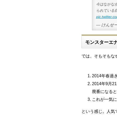
今はなかな
られている
pic.twitter
— けんせー 
モンスターエ
では、そもそもな
2014年春
2014年9
廃番になると
これが一気に
という感じ。人気