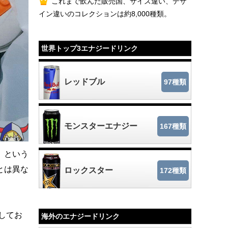
これまで飲んだ販売国、サイズ違い、デザ
イン違いのコレクションは約8,000種類。
世界トップ3エナジードリンク
レッドブル
97種類
モンスターエナジー
167種類
」という
とは異な
ロックスター
172種類
してお
海外のエナジードリンク