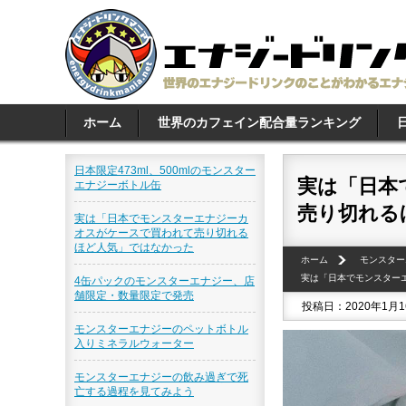
ホーム
世界のカフェイン配合量ランキング
日本限定473ml、500mlのモンスター
実は「日本
エナジーボトル缶
売り切れる
実は「日本でモンスターエナジーカ
オスがケースで買われて売り切れる
ほど人気」ではなかった
ホーム
モンスター
実は「日本でモンスター
4缶パックのモンスターエナジー、店
舗限定・数量限定で発売
投稿日：2020年1月
モンスターエナジーのペットボトル
入りミネラルウォーター
モンスターエナジーの飲み過ぎで死
亡する過程を見てみよう