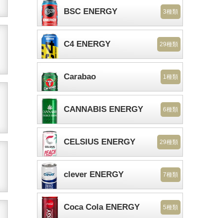
BSC ENERGY
3種類
C4 ENERGY
29種類
Carabao
1種類
CANNABIS ENERGY
6種類
CELSIUS ENERGY
29種類
clever ENERGY
7種類
Coca Cola ENERGY
5種類