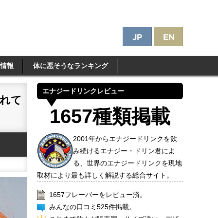
情報
体に悪そうなランキング
エナジードリンクレビュー
れて
1657種類掲載
2001年からエナジードリンクを飲
み続けるエナジー・ドリン君によ
る、世界のエナジードリンクを現地
取材により最も詳しく解説する総合サイト。
1657フレーバーをレビュー済。
みんなの口コミ525件掲載。