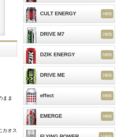
CULT ENERGY
4種類
DRIVE M7
2種類
DZIK ENERGY
5種類
。
DRIVE ME
2種類
effect
8種類
のまま
EMERGE
3種類
にカオス
FLYING POWER
14種類