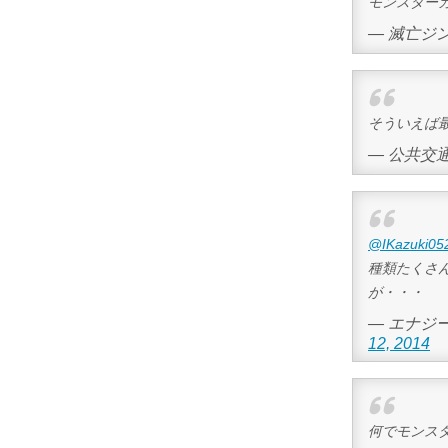
モンスター
— 滅亡ジンオウ
そういえば
— 公共交通
@IKazuki05
種類たくさ
が・・・
— エナジー
12, 2014
何でモンス