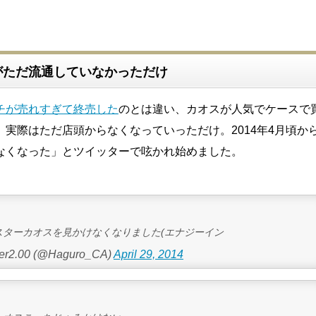
がただ流通していなかっただけ
チが売れすぎて終売した
のとは違い、カオスが人気でケースで
、実際はただ店頭からなくなっていっただけ。2014年4月頃か
なくなった」とツイッターで呟かれ始めました。
スターカオスを見かけなくなりました(エナジーイン
2.00 (@Haguro_CA)
April 29, 2014