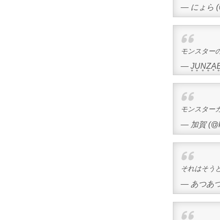
— にょら (@
モンスター
— J̥U̥N̥Z̥Ḁ
モンスター
— 加賀 (@k
それはそう
— あつあつあ