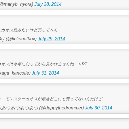
manyb_nyora)
July 28, 2014
のカオス飲みたいけど売ってへん
B̥U̥ (@fictionalbox)
July 29, 2014
カオスは今年になってから見かけませんね ＞RT
aga_kancolle)
July 31, 2014
と、モンスターカオスが最近どこにも売ってないんだけど
つあつあつあつ (@dappythedrummer)
July 30, 2014