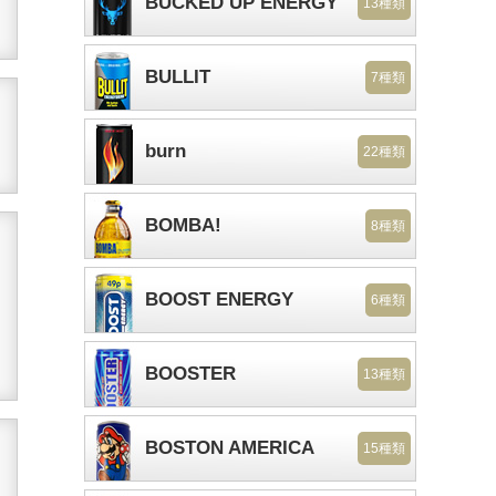
BUCKED UP ENERGY
13種類
BULLIT
7種類
burn
22種類
BOMBA!
8種類
BOOST ENERGY
6種類
BOOSTER
13種類
BOSTON AMERICA
15種類