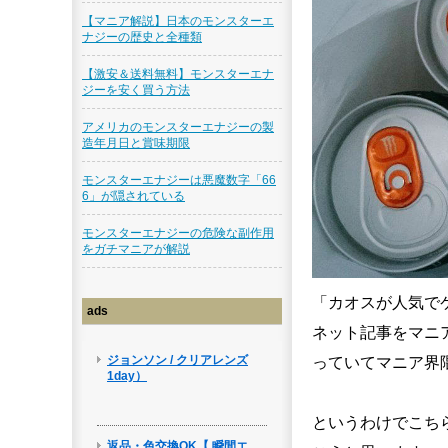
【マニア解説】日本のモンスターエ
ナジーの歴史と全種類
【激安＆送料無料】モンスターエナ
ジーを安く買う方法
アメリカのモンスターエナジーの製
造年月日と賞味期限
モンスターエナジーは悪魔数字「66
6」が隠されている
モンスターエナジーの危険な副作用
をガチマニアが解説
「カオスが人気で
ads
ネット記事をマニ
っていてマニア界隈で
というわけでこち