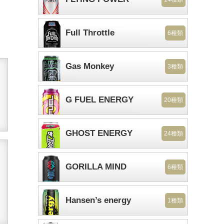
Full Throttle
6種類
Gas Monkey
3種類
G FUEL ENERGY
20種類
GHOST ENERGY
24種類
GORILLA MIND
6種類
Hansen’s energy
1種類