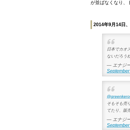
が並ばなくなり、
2014年9月1
日本でカオス
ないだろうね
— エナジー
September 
@greenkero
そもそも売
てたり、販
— エナジー
September 