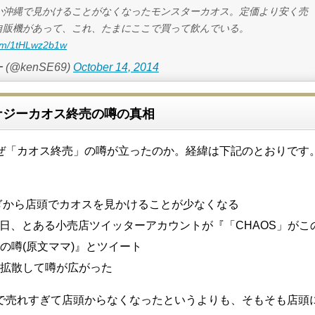
か沖縄で見かけることがなくなったモンスターカオス。定価より安く売
自販機があって、これ、たまにここで買って飲んでいる。
.com/1tHLwz2b1w
(@kenSE69)
October 14, 2014
ナジーカオス終売の噂の真相
ぜ「カオス終売」の噂が立ったのか。経緯は下記のとおりです
過ぎから店頭でカオスを見かけることが少なくなる
月21日、とある小売店ツイッターアカウントが『「CHAOS」がこ
の噂(原文ママ)』とツイート
拡散して噂が広がった
で売れすぎて店頭からなくなったというよりも、そもそも店頭