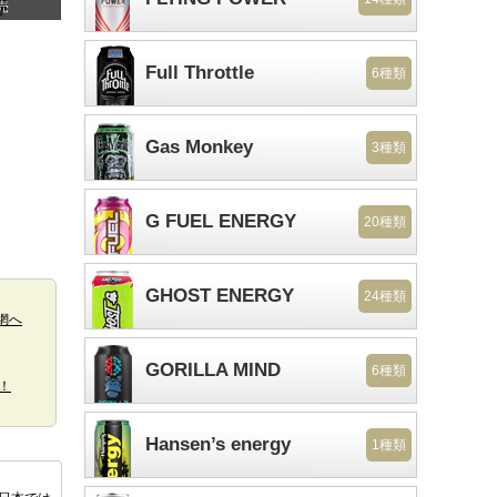
売
Full Throttle
6種類
Gas Monkey
3種類
G FUEL ENERGY
20種類
GHOST ENERGY
24種類
網へ
GORILLA MIND
6種類
！
Hansen’s energy
1種類