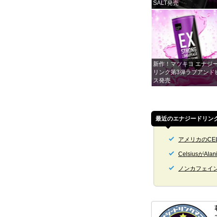
SALT発売
新作！マツキヨ エナジ
リンク第3弾ラブアンド
ス発売
最近のエナジードリン
アメリカのCE
Celsiusが
ノンカフェイ