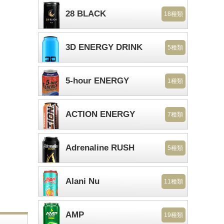
28 BLACK
18種類
3D ENERGY DRINK
5種類
5-hour ENERGY
1種類
ACTION ENERGY
7種類
Adrenaline RUSH
5種類
Alani Nu
11種類
AMP
19種類