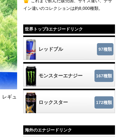
これまで飲んだ販売国、サイズ違い、デザ
イン違いのコレクションは約8,000種類。
世界トップ3エナジードリンク
レッドブル
97種類
モンスターエナジー
167種類
。レギュ
ロックスター
172種類
海外のエナジードリンク