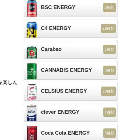
BSC ENERGY
3種類
C4 ENERGY
29種類
Carabao
1種類
CANNABIS ENERGY
6種類
を楽しん
CELSIUS ENERGY
29種類
clever ENERGY
7種類
Coca Cola ENERGY
5種類