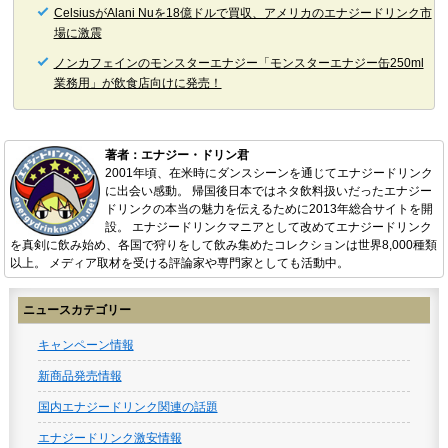
CelsiusがAlani Nuを18億ドルで買収、アメリカのエナジードリンク市
場に激震
ノンカフェインのモンスターエナジー「モンスターエナジー缶250ml
業務用」が飲食店向けに発売！
著者：エナジー・ドリン君
2001年頃、在米時にダンスシーンを通じてエナジードリンク
に出会い感動。 帰国後日本ではネタ飲料扱いだったエナジー
ドリンクの本当の魅力を伝えるために2013年総合サイトを開
設。 エナジードリンクマニアとして改めてエナジードリンク
を真剣に飲み始め、各国で狩りをして飲み集めたコレクションは世界8,000種類
以上。 メディア取材を受ける評論家や専門家としても活動中。
ニュースカテゴリー
キャンペーン情報
新商品発売情報
国内エナジードリンク関連の話題
エナジードリンク激安情報