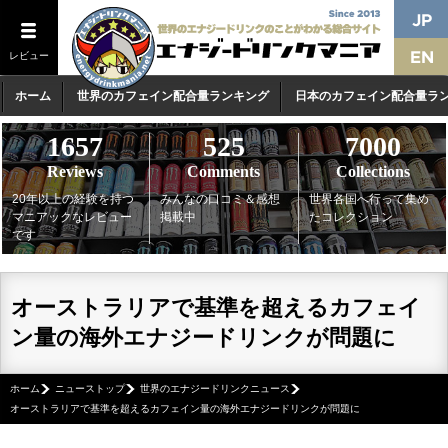
レビュー
ホーム
世界のカフェイン配合量ランキング
日本のカフェイン配合量ラ
1657
525
7000
Reviews
Comments
Collections
20年以上の経験を持つ
みんなの口コミ＆感想
世界各国へ行って集め
マニアックなレビュー
掲載中
たコレクション
です
オーストラリアで基準を超えるカフェイ
ン量の海外エナジードリンクが問題に
ホーム
ニューストップ
世界のエナジードリンクニュース
オーストラリアで基準を超えるカフェイン量の海外エナジードリンクが問題に