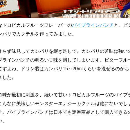
なトロピカルフルーツフレーバーの
パイプラインパンチ
と、ビ
ンパリでカクテルを作ってみました。
作らず味見してカンパリを継ぎ足して。カンパリの苦味は強い
プラインパンチの明るい甘味を潰してしまいます。ビターフル
すよね。ドリン君はカンパリ15～20mlくらいを混ぜるのが
ました。
の味が最初に刺激を、続いて甘いトロピカルフルーツのパイプ
こんなに美味しいモンスターエナジーカクテルは他にないでし
す。パイプラインパンチは日本でも定番商品として購入できる
い。