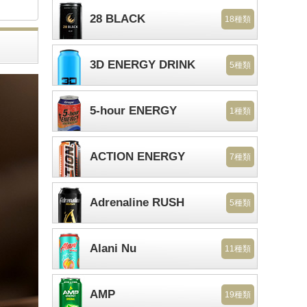
28 BLACK
18種類
3D ENERGY DRINK
5種類
5-hour ENERGY
1種類
ACTION ENERGY
7種類
Adrenaline RUSH
5種類
Alani Nu
11種類
AMP
19種類