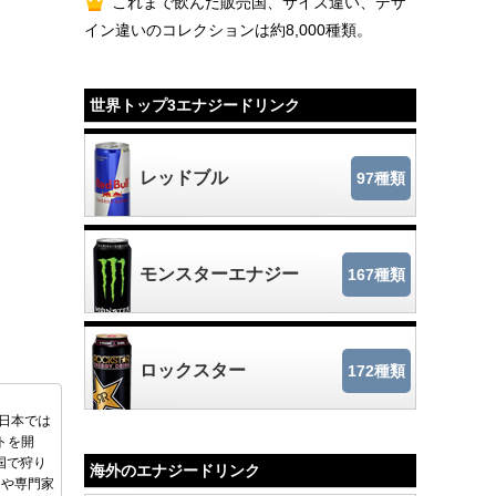
これまで飲んだ販売国、サイズ違い、デザ
イン違いのコレクションは約8,000種類。
世界トップ3エナジードリンク
レッドブル
97種類
モンスターエナジー
167種類
ロックスター
172種類
後日本では
トを開
国で狩り
海外のエナジードリンク
家や専門家