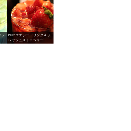
＆フレ
burnエナジードリンク＆フ
レッシュストロベリー