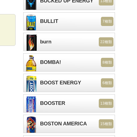
BUCKED UP ENERGY
13種類
BULLIT
7種類
burn
22種類
BOMBA!
8種類
BOOST ENERGY
6種類
BOOSTER
13種類
BOSTON AMERICA
15種類