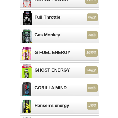
Full Throttle
6種類
Gas Monkey
3種類
G FUEL ENERGY
20種類
GHOST ENERGY
24種類
GORILLA MIND
6種類
Hansen’s energy
1種類