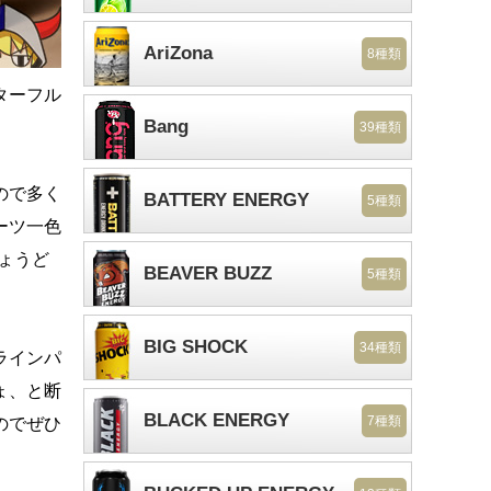
AriZona
8種類
ターフル
Bang
39種類
ので多く
BATTERY ENERGY
5種類
ーツ一色
ちょうど
BEAVER BUZZ
5種類
BIG SHOCK
34種類
ラインパ
ょ、と断
BLACK ENERGY
7種類
のでぜひ