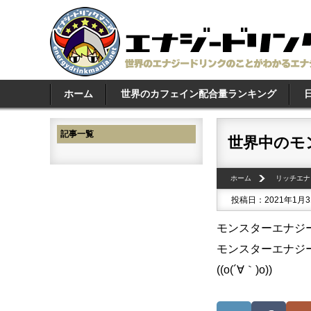
ホーム
世界のカフェイン配合量ランキング
記事一覧
世界中のモ
ホーム
リッチエナ
投稿日：2021年1月
モンスターエナジ
モンスターエナジ
((o(´∀｀)o))