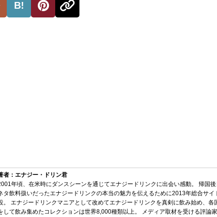
B!
著者：エナジー・ドリン君
2001年頃、在米時にダンスシーンを通じてエナジードリンクに出会い感動。 帰国
ネタ飲料扱いだったエナジードリンクの本当の魅力を伝えるために2013年総合サイ
設。 エナジードリンクマニアとして改めてエナジードリンクを真剣に飲み始め、各
をして飲み集めたコレクションは世界8,000種類以上。 メディア取材を受ける評論