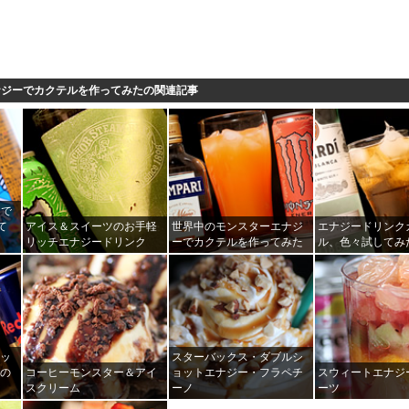
ナジーでカクテルを作ってみたの関連記事
コで
て
アイス＆スイーツのお手軽
世界中のモンスターエナジ
エナジードリンク
リッチエナジードリンク
ーでカクテルを作ってみた
ル、色々試してみ
レッ
スターバックス・ダブルシ
ルの
コーヒーモンスター＆アイ
ョットエナジー・フラペチ
スウィートエナジ
スクリーム
ーノ
ーツ