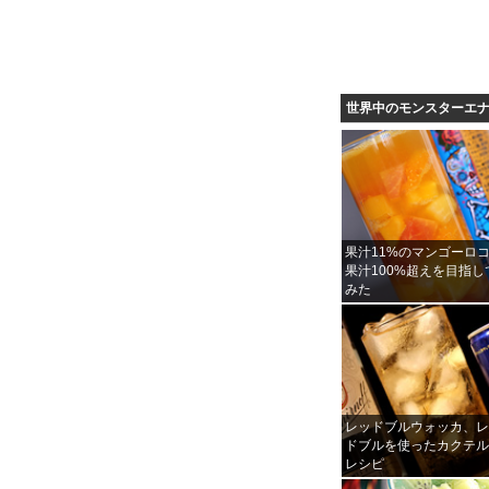
世界中のモンスターエ
果汁11%のマンゴーロ
果汁100%超えを目指し
みた
レッドブルウォッカ、
ドブルを使ったカクテ
レシピ