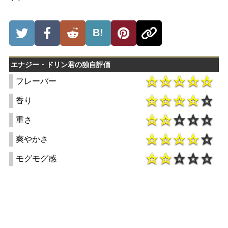
B!
エナジー・ドリン君の独自評価
フレーバー
香り
重さ
爽やかさ
モグモグ感