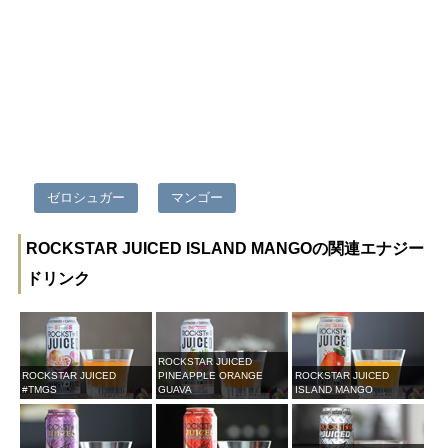
ゼロシュガー
マンゴー
ROCKSTAR JUICED ISLAND MANGOの関連エナジー
ドリンク
ROCKSTAR JUICED
ROCKSTAR JUICED
PINEAPPLE ORANGE
ROCKSTAR JUICED
#TMGS
GUAVA
ISLAND MANGO