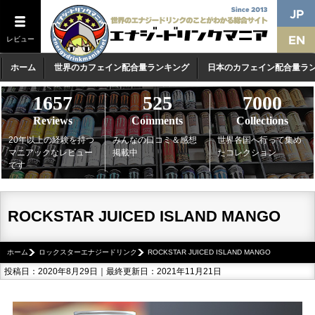
レビュー
ホーム
世界のカフェイン配合量ランキング
日本のカフェイン配合量ラ
1657
525
7000
Reviews
Comments
Collections
20年以上の経験を持つ
みんなの口コミ＆感想
世界各国へ行って集め
マニアックなレビュー
掲載中
たコレクション
です
ROCKSTAR JUICED ISLAND MANGO
ホーム
ロックスターエナジードリンク
ROCKSTAR JUICED ISLAND MANGO
投稿日：2020年8月29日｜最終更新日：2021年11月21日