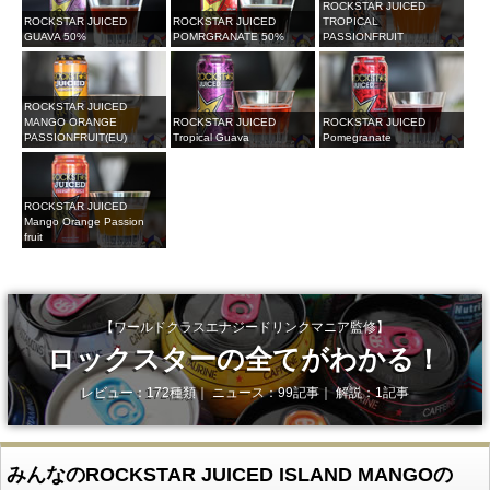
ROCKSTAR JUICED
ROCKSTAR JUICED
ROCKSTAR JUICED
TROPICAL
GUAVA 50%
POMRGRANATE 50%
PASSIONFRUIT
ROCKSTAR JUICED
MANGO ORANGE
ROCKSTAR JUICED
ROCKSTAR JUICED
PASSIONFRUIT(EU)
Tropical Guava
Pomegranate
ROCKSTAR JUICED
Mango Orange Passion
fruit
【ワールドクラスエナジードリンクマニア監修】
ロックスターの全てがわかる！
レビュー：172種類｜ ニュース：99記事｜ 解説：1記事
みんなのROCKSTAR JUICED ISLAND MANGOの