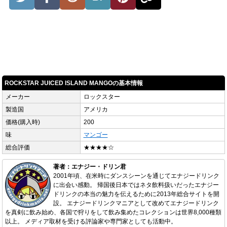
ROCKSTAR JUICED ISLAND MANGOの基本情報
メーカー
ロックスター
製造国
アメリカ
価格(購入時)
200
味
マンゴー
総合評価
★★★★☆
著者：エナジー・ドリン君
2001年頃、在米時にダンスシーンを通じてエナジードリンク
に出会い感動。 帰国後日本ではネタ飲料扱いだったエナジー
ドリンクの本当の魅力を伝えるために2013年総合サイトを開
設。 エナジードリンクマニアとして改めてエナジードリンク
を真剣に飲み始め、各国で狩りをして飲み集めたコレクションは世界8,000種類
以上。 メディア取材を受ける評論家や専門家としても活動中。