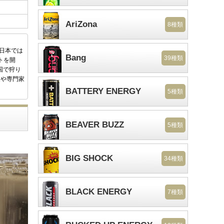
AriZona
8種類
後日本では
Bang
39種類
トを開
国で狩り
家や専門家
BATTERY ENERGY
5種類
BEAVER BUZZ
5種類
BIG SHOCK
34種類
BLACK ENERGY
7種類