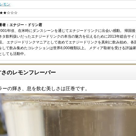
レモン
★★☆☆☆
著者：エナジー・ドリン君
2001年頃、在米時にダンスシーンを通じてエナジードリンクに出会い感動。 帰国
ネタ飲料扱いだったエナジードリンクの本当の魅力を伝えるために2013年総合サイ
設。 エナジードリンクマニアとして改めてエナジードリンクを真剣に飲み始め、各
をして飲み集めたコレクションは世界8,000種類以上。 メディア取材を受ける評論
としても活動中。
甘さのレモンフレーバー
ラーの輝き、息を飲む美しさは圧巻です。