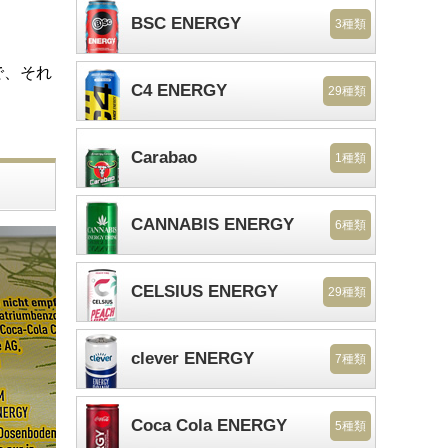
BSC ENERGY
3種類
で、それ
C4 ENERGY
29種類
Carabao
1種類
CANNABIS ENERGY
6種類
CELSIUS ENERGY
29種類
clever ENERGY
7種類
Coca Cola ENERGY
5種類