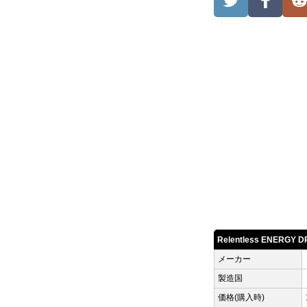
Relentless ENERGY
メーカー
製造国
価格(購入時)