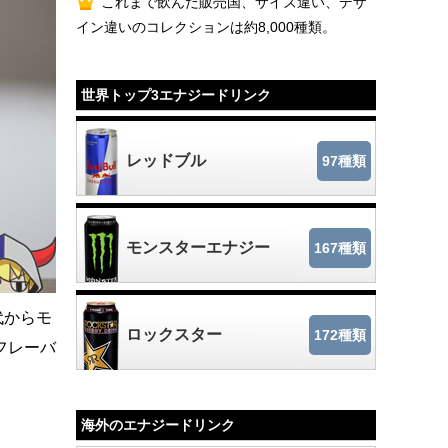
これまで飲んだ販売国、サイズ違い、デザ
イン違いのコレクションは約8,000種類。
世界トップ3エナジードリンク
レッドブル
97種類
モンスターエナジー
167種類
代からモ
ロックスター
172種類
フレーバ
海外のエナジードリンク