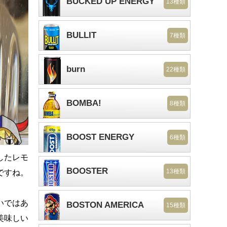
BUCKED UP ENERGY
13種類
BULLIT
7種類
burn
22種類
BOMBA!
8種類
BOOST ENERGY
6種類
したレモ
BOOSTER
13種類
ですね。
いではあ
BOSTON AMERICA
15種類
美味しい