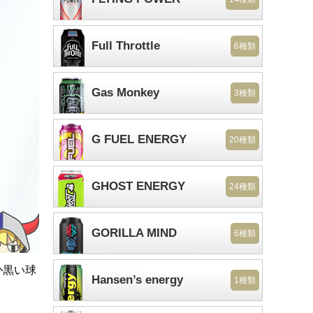
Full Throttle
6種類
Gas Monkey
3種類
G FUEL ENERGY
20種類
GHOST ENERGY
24種類
GORILLA MIND
6種類
か黒い球
Hansen’s energy
1種類