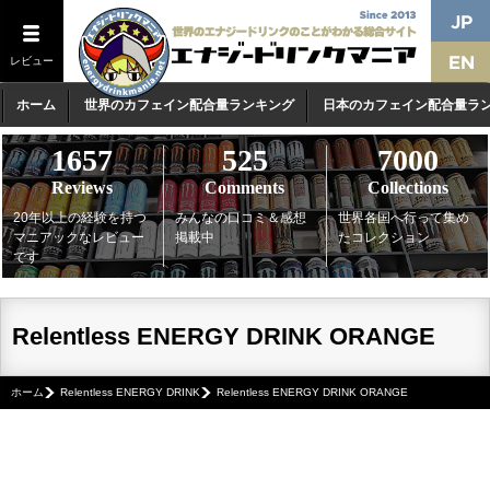
レビュー
ホーム
世界のカフェイン配合量ランキング
日本のカフェイン配合量ラ
1657
525
7000
Reviews
Comments
Collections
20年以上の経験を持つ
みんなの口コミ＆感想
世界各国へ行って集め
マニアックなレビュー
掲載中
たコレクション
です
Relentless ENERGY DRINK ORANGE
ホーム
Relentless ENERGY DRINK
Relentless ENERGY DRINK ORANGE