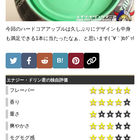
今回のハードコアアップルは久しぶりにデザインも中身
も満足できる1本に当たったなぁ、と思います( ´∀｀)bｸﾞｯ!
B!
エナジー・ドリン君の独自評価
フレーバー
香り
重さ
爽やかさ
モグモグ感