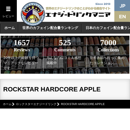
レビュー
ホーム
世界のカフェイン配合量ランキング
日本のカフェイン配合量ラ
1657
525
7000
Reviews
Comments
Collections
20年以上の経験を持つ
みんなの口コミ＆感想
世界各国へ行って集め
マニアックなレビュー
掲載中
たコレクション
です
ROCKSTAR HARDCORE APPLE
ホーム
ロックスターエナジードリンク
ROCKSTAR HARDCORE APPLE