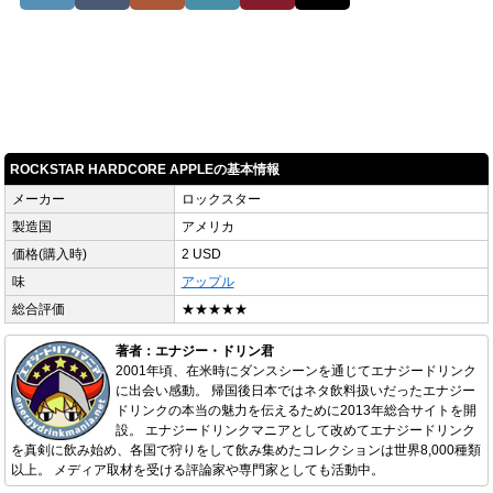
ROCKSTAR HARDCORE APPLEの基本情報
メーカー
ロックスター
製造国
アメリカ
価格(購入時)
2 USD
味
アップル
総合評価
★★★★★
著者：エナジー・ドリン君
2001年頃、在米時にダンスシーンを通じてエナジードリンク
に出会い感動。 帰国後日本ではネタ飲料扱いだったエナジー
ドリンクの本当の魅力を伝えるために2013年総合サイトを開
設。 エナジードリンクマニアとして改めてエナジードリンク
を真剣に飲み始め、各国で狩りをして飲み集めたコレクションは世界8,000種類
以上。 メディア取材を受ける評論家や専門家としても活動中。