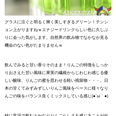
グラスに注ぐと明るく輝く美しすぎるグリーン！テンシ
ョン上がりますねｗエナジードリンクらしい色に久しぶ
りに会った気がします。自然界の飲み物でなかなか見る
機会のない色がたまりませんｗ
飲んでみると甘い香りそのまま！りんごの特徴をしっか
りおさえた甘い風味に果実の繊維からじわじわ感じる優
しい酸味、りんごの蜜を思わせる軽い残留物・・・。日
本の甘くてみずみずしいりんご風味をベースに様々なり
んごの味をバランス良くミックスしている感じ(●´ω｀●)
特に常温で飲むとかなりりんごらしさを感じることが出