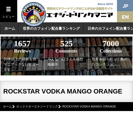
レビュー
ホーム
世界のカフェイン配合量ランキング
日本のカフェイン配合量ラ
1657
525
7000
Reviews
Comments
Collections
20年以上の経験を持つ
みんなの口コミ＆感想
世界各国へ行って集め
マニアックなレビュー
掲載中
たコレクション
です
ROCKSTAR VODKA MANGO ORANGE
ホーム
ロックスターエナジードリンク
ROCKSTAR VODKA MANGO ORANGE