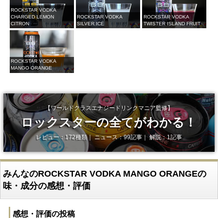
ROCKSTAR VODKA
CHARGED LEMON
ROCKSTAR VODKA
ROCKSTAR VODKA
CITRON
SILVER ICE
TWISTER ISLAND FRUIT
ROCKSTAR VODKA
MANGO ORANGE
【ワールドクラスエナジードリンクマニア監修】
ロックスターの全てがわかる！
レビュー：172種類｜ ニュース：99記事｜ 解説：1記事
みんなのROCKSTAR VODKA MANGO ORANGEの
味・成分の感想・評価
感想・評価の投稿