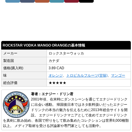
ROCKSTAR VODKA MANGO ORANGEの基本情報
メーカー
ロックスターウォッカ
製造国
カナダ
価格(購入時)
3.89 CAD
味
オレンジ
、
トロピカルフルーツ(甘味)
、
マンゴー
総合評価
★★★★★
著者：エナジー・ドリン君
2001年頃、在米時にダンスシーンを通じてエナジードリンク
に出会い感動。 帰国後日本ではネタ飲料扱いだったエナジー
ドリンクの本当の魅力を伝えるために2013年総合サイトを開
設。 エナジードリンクマニアとして改めてエナジードリンク
を真剣に飲み始め、各国で狩りをして飲み集めたコレクションは世界8,000種類
以上。 メディア取材を受ける評論家や専門家としても活動中。