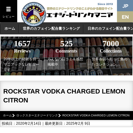
レビュー
ホーム
世界のカフェイン配合量ランキング
日本のカフェイン配合量ラ
1657
525
7000
Reviews
Comments
Collections
20年以上の経験を持つ
みんなの口コミ＆感想
世界各国へ行って集め
マニアックなレビュー
掲載中
たコレクション
です
ROCKSTAR VODKA CHARGED LEMON
CITRON
ホーム
ロックスターエナジードリンク
ROCKSTAR VODKA CHARGED LEMON CITRON
投稿日：2020年2月14日｜最終更新日：2025年2月 9日