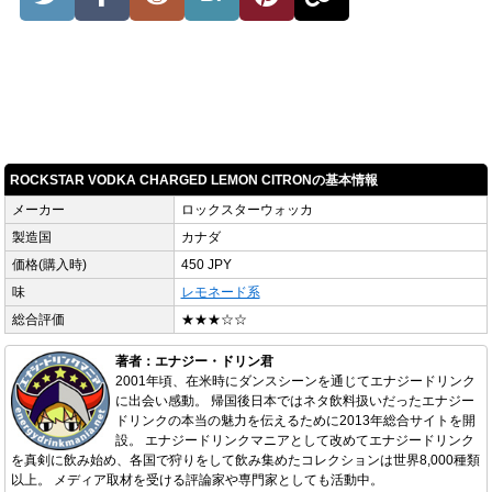
ROCKSTAR VODKA CHARGED LEMON CITRONの基本情報
メーカー
ロックスターウォッカ
製造国
カナダ
価格(購入時)
450 JPY
味
レモネード系
総合評価
★★★☆☆
著者：エナジー・ドリン君
2001年頃、在米時にダンスシーンを通じてエナジードリンク
に出会い感動。 帰国後日本ではネタ飲料扱いだったエナジー
ドリンクの本当の魅力を伝えるために2013年総合サイトを開
設。 エナジードリンクマニアとして改めてエナジードリンク
を真剣に飲み始め、各国で狩りをして飲み集めたコレクションは世界8,000種類
以上。 メディア取材を受ける評論家や専門家としても活動中。