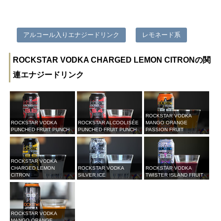
アルコール入りエナジードリンク
レモネード系
ROCKSTAR VODKA CHARGED LEMON CITRONの関
連エナジードリンク
ROCKSTAR VODKA
ROCKSTAR VODKA
ROCKSTAR ALCOOLISÉE
MANGO ORANGE
PUNCHED FRUIT PUNCH
PUNCHED FRUIT PUNCH
PASSION FRUIT
ROCKSTAR VODKA
CHARGED LEMON
ROCKSTAR VODKA
ROCKSTAR VODKA
CITRON
SILVER ICE
TWISTER ISLAND FRUIT
ROCKSTAR VODKA
MANGO ORANGE