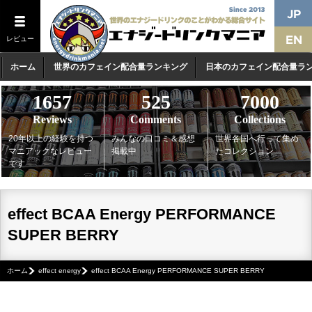
レビュー
ホーム
世界のカフェイン配合量ランキング
日本のカフェイン配合量ラ
1657
525
7000
Reviews
Comments
Collections
20年以上の経験を持つ
みんなの口コミ＆感想
世界各国へ行って集め
マニアックなレビュー
掲載中
たコレクション
です
effect BCAA Energy PERFORMANCE
SUPER BERRY
ホーム
effect energy
effect BCAA Energy PERFORMANCE SUPER BERRY