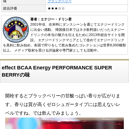
味
ブラックベリー
総合評価
★★★☆☆
著者：エナジー・ドリン君
2001年頃、在米時にダンスシーンを通じてエナジードリンク
に出会い感動。 帰国後日本ではネタ飲料扱いだったエナジー
ドリンクの本当の魅力を伝えるために2013年総合サイトを開
設。 エナジードリンクマニアとして改めてエナジードリンク
を真剣に飲み始め、各国で狩りをして飲み集めたコレクションは世界8,000種類
以上。 メディア取材を受ける評論家や専門家としても活動中。
effect BCAA Energy PERFORMANCE SUPER
BERRYの味
開栓するとブラックベリーの甘酸っぱい香りが広がりま
す。香りは質が高くゼロシュガータイプには思えないレ
ベルですね。では飲んでみましょう。