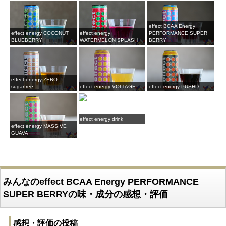
effect BCAA Energy
effect energy COCONUT
effect energy
PERFORMANCE SUPER
BLUEBERRY
WATERMELON SPLASH
BERRY
effect energy ZERO
sugarfree
effect energy VOLTAGE
effect energy PUSHD
effect energy drink
effect energy MASSIVE
GUAVA
みんなのeffect BCAA Energy PERFORMANCE
SUPER BERRYの味・成分の感想・評価
感想・評価の投稿